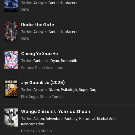
Türler
:
Aksiyon
,
Fantastik
,
Macera
2026
Under the Gate
Türler
:
Aksiyon
,
Fantastik
,
Macera
2026
Cheng Ye Xiao He
Türler
:
Fantastik
,
Oyun
,
Romantik
Colored Pencil Animation
Jiyi Guanli Ju (2026)
Türler
:
Aksiyon
,
Gizem
,
Psikolojik
,
Süper Güç
Flint Sugar, Studio Tumble
Wangu Zhizun: Li Yunxiao Zhuan
Türler
:
Action
,
Adventure
,
Fantasy
,
Historical
,
Martial Arts
,
Reincarnation
Dancing CG Studio