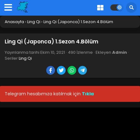
Anasayfa
›
Ling Qi
›
Ling Qi (Japonca) 1.Sezon 4.Bölüm
Ling Qi (Japonca) 1.Sezon 4.Bölüm
Yayınlanma tarihi
Ekim 10, 2021
·
490 İzlenme
· Ekleyen
Admin
·
Seriler
Ling Qi
Telegram hesabımıza katılmak için
Tıkla