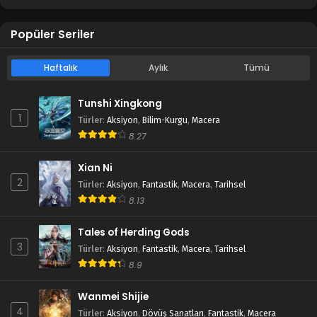
Popüler Seriler
Haftalık
Aylık
Tümü
Tunshi Xingkong
1
Türler
:
Aksiyon
,
Bilim-Kurgu
,
Macera
8.27
Xian Ni
2
Türler
:
Aksiyon
,
Fantastik
,
Macera
,
Tarihsel
8.13
Tales of Herding Gods
3
Türler
:
Aksiyon
,
Fantastik
,
Macera
,
Tarihsel
8.9
Wanmei Shijie
4
Türler
:
Aksiyon
,
Dövüş Sanatları
,
Fantastik
,
Macera