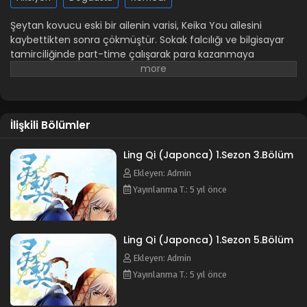
Şeytan kovucu eski bir ailenin varisi, Keika You ailesini
kaybettikten sonra çökmüştür. Sokak falcılığı ve bilgisayar
tamirciliğinde part-time çalışarak para kazanmaya
çalışıyor. Bir gece hurdalıkta gizemli olduğu kadar karizmatik,
kötü ruhlarla savaşan bir şeytan kovucu olan Ki
Tanmoku'yla tanışır. Bu karşılaşma Keika You için kaçınılmaz
hikayenin başlangıcı olur. Ne yazık ki ona aslında araba
İlişkili Bölümler
çarpmış ve hayalet olmuştur. Bu tam da yakışıklı şeytan
kovucu Ki'nin ortaya çıkıp Keika'dan beraber kötü ruhlarla
savaşmak için anlaşma yapmak istediği ana denk gelir.
Ling Qi (Japonca) 1.Sezon 3.Bölüm
Kahramanlarımızın arkadaşlığı burada başlar! Animenin
Ekleyen: Admin
diğer isimleri: Spiritpact Soul Contract Spirit Contract Spirit
Yayınlanma T.: 5 yıl önce
Pact 灵契
Ling Qi (Japonca) 1.Sezon 5.Bölüm
Ekleyen: Admin
Yayınlanma T.: 5 yıl önce