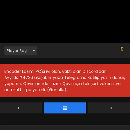
Ling Qi (Japonca) 1.Sezon 10.Bölüm Final
Blm 10 - Ling Qi (Japonca) 1.Sezon 10.Bölüm Final - Ekim
10, 2021
Ling Qi (Japonca) 1.Sezon 9.Bölüm
Encoder Lazım, PC'si iyi olan, vakti olan Discord'dan
Blm 9 - Ling Qi (Japonca) 1.Sezon 9.Bölüm - Ekim 10, 2021
Ayyıldız#4736 ulaşabilir yada Telegrama Katılıp yazın dönüş
yaparım. Çevirmende Lazım Çeviri için tek şart vaktiniz ve
normal bir pc yeterli. (Gönüllü)
Ling Qi (Japonca) 1.Sezon 8.Bölüm
Blm 8 - Ling Qi (Japonca) 1.Sezon 8.Bölüm - Ekim 10, 2021
Ling Qi (Japonca) 1.Sezon 7.Bölüm
Blm 7 - Ling Qi (Japonca) 1.Sezon 7.Bölüm - Ekim 10, 2021