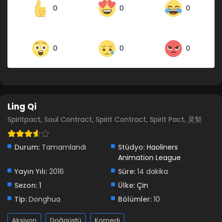
0
0
0
0
0
0
Ling Qi
Spiritpact, Soul Contract, Spirit Contract, Spirit Pact, 灵契
Durum:
Tamamlandı
Stüdyo:
Haoliners
Animation League
Yayın Yılı:
2016
Süre:
14 dakika
Sezon:
1
Ülke:
Çin
Tip:
Donghua
Bölümler:
10
Aksiyon
Doğaüstü
Komedi