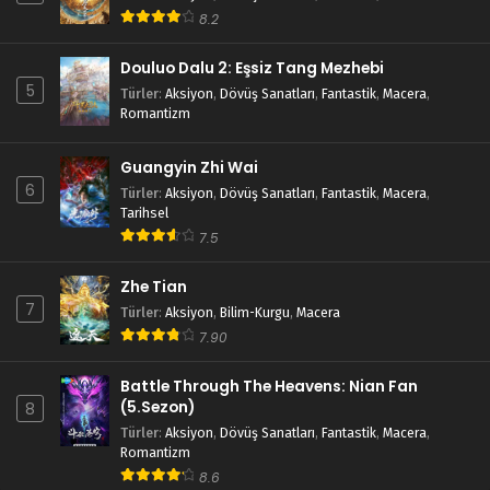
8.2
Douluo Dalu 2: Eşsiz Tang Mezhebi
5
Türler
:
Aksiyon
,
Dövüş Sanatları
,
Fantastik
,
Macera
,
Romantizm
Guangyin Zhi Wai
6
Türler
:
Aksiyon
,
Dövüş Sanatları
,
Fantastik
,
Macera
,
Tarihsel
7.5
Zhe Tian
7
Türler
:
Aksiyon
,
Bilim-Kurgu
,
Macera
7.90
Battle Through The Heavens: Nian Fan
(5.Sezon)
8
Türler
:
Aksiyon
,
Dövüş Sanatları
,
Fantastik
,
Macera
,
Romantizm
8.6