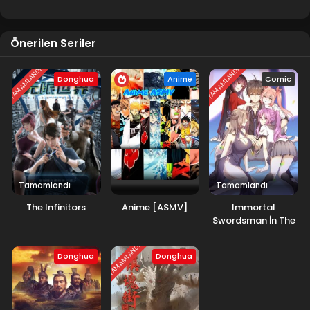
Önerilen Seriler
TAMAMLANDI
TAMAMLANDI
Donghua
Anime
Comic
Tamamlandı
Tamamlandı
The Infinitors
Anime [ASMV]
Immortal
Swordsman İn The
Reverse World
TAMAMLANDI
Donghua
Donghua