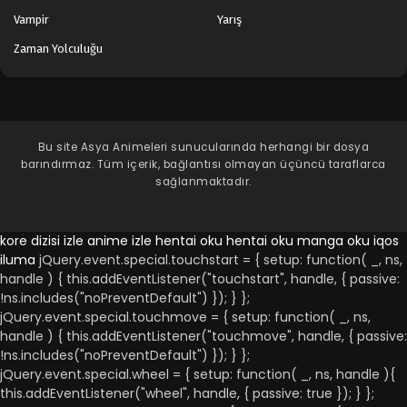
Vampir
Yarış
Zaman Yolculuğu
Bu site
Asya Animeleri
sunucularında herhangi bir dosya
barındırmaz. Tüm içerik, bağlantısı olmayan üçüncü taraflarca
sağlanmaktadır.
kore dizisi izle
anime izle
hentai oku
hentai oku
manga oku
iqos
iluma
jQuery.event.special.touchstart = { setup: function( _, ns,
handle ) { this.addEventListener("touchstart", handle, { passive:
!ns.includes("noPreventDefault") }); } };
jQuery.event.special.touchmove = { setup: function( _, ns,
handle ) { this.addEventListener("touchmove", handle, { passive:
!ns.includes("noPreventDefault") }); } };
jQuery.event.special.wheel = { setup: function( _, ns, handle ){
this.addEventListener("wheel", handle, { passive: true }); } };