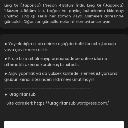
Ling Qi (Japonca) 1.Sezon 4.Bölüm
İndir,
Ling Qi (Japonca)
1.Sezon 4.Bölüm
İzle, beğen ve paylaş butonlarına tıklamayı
unutma.
Ling Qi
serisi her zaman Asya Animeleri adresinde
günceldir. Diğer seri güncellemelerini izlemeyi unutmayın.
►Yayınladığımız bu anime aşağıda belirtilen site ,fansub
veya çevirmene aittir.
►Proje bize ait olmayıp burası sadece online izleme
alternatifi üzerine kurulmuş bir sitedir.
►Arşiv yapmak ya da yüksek kalitede izlemek istiyorsanız
grubun kendi sitesinden indirmeyi unutmayın!
—————————————————————————
► Uragirifansub
-Site adresleri: https://uragirifansub.wordpress.com/