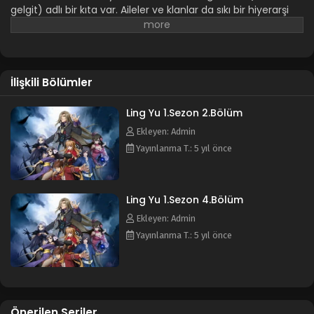
gelgit) adlı bir kıta var. Aileler ve klanlar da sıkı bir hiyerarşi
izler. Xuantian Birliği'nin önderliğinde, insan savaşçıları ve
kötü Klan yüzlerce yıldır Nether Battlefield'da acımasız
kavgalara girdi. Ruh yiyen bir canavar, Feng Kasabasını ve
Gao Kasabasını acımasızca katletmeden önce Nether
İlişkili Bölümler
savaş alanındaki bir yarıktan Chilan kıtasına gizlice girdi. Ling
kasabasından genç bir adam olan Qin Lie, büyüdüğü Ling
Yushi ve Gao Yu ile birlikte, ruh yiyen canavarın fethinde
Ling Yu 1.Sezon 2.Bölüm
Xuantian Birliği'ne yardım etmesi emredildi. Büyük bir
Ekleyen: Admin
komploya yutulacağını tahmin etmedi. Arkadaşlarını
Yayınlanma T.: 5 yıl önce
korumak ve sevdiği birini kurtarmak için, damarlarında
saklanan güçler uyanıyor. Animenin diğer adları: -Ling Yu -
Spiritual Domain , Spiritual Field -灵域
Ling Yu 1.Sezon 4.Bölüm
Ekleyen: Admin
Yayınlanma T.: 5 yıl önce
Önerilen Seriler