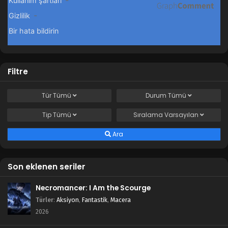
Filtre
Tür
Tümü
Durum
Tümü
Tip
Tümü
Sıralama
Varsayılan
Ara
Son eklenen seriler
Necromancer: I Am the Scourge
Türler
:
Aksiyon
,
Fantastik
,
Macera
2026