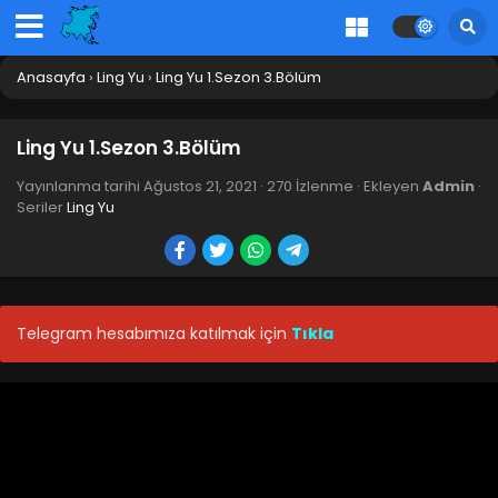
Anasayfa
›
Ling Yu
›
Ling Yu 1.Sezon 3.Bölüm
Ling Yu 1.Sezon 3.Bölüm
Yayınlanma tarihi
Ağustos 21, 2021
·
270 İzlenme
· Ekleyen
Admin
·
Seriler
Ling Yu
Telegram hesabımıza katılmak için
Tıkla