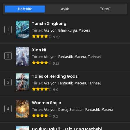
Haftalık
Aylık
Tümü
Tunshi Xingkong
1
Türler
:
Aksiyon
,
Bilim-Kurgu
,
Macera
8.27
Xian Ni
2
Türler
:
Aksiyon
,
Fantastik
,
Macera
,
Tarihsel
8.13
Tales of Herding Gods
3
Türler
:
Aksiyon
,
Fantastik
,
Macera
,
Tarihsel
8.9
Wanmei Shijie
4
Türler
:
Aksiyon
,
Dövüş Sanatları
,
Fantastik
,
Macera
8.2
Douluo Dalu 2: Eşsiz Tang Mezhebi