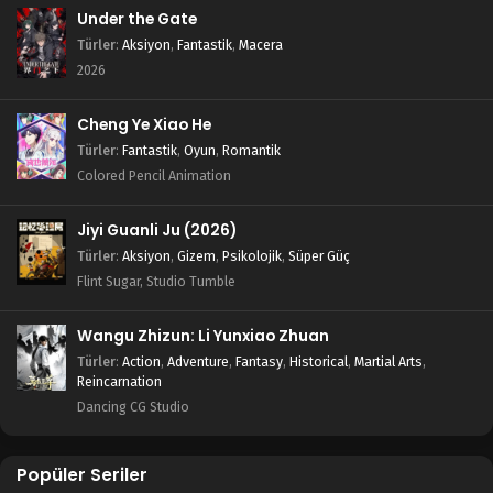
Under the Gate
Türler
:
Aksiyon
,
Fantastik
,
Macera
2026
Cheng Ye Xiao He
Türler
:
Fantastik
,
Oyun
,
Romantik
Colored Pencil Animation
Jiyi Guanli Ju (2026)
Türler
:
Aksiyon
,
Gizem
,
Psikolojik
,
Süper Güç
Flint Sugar, Studio Tumble
Wangu Zhizun: Li Yunxiao Zhuan
Türler
:
Action
,
Adventure
,
Fantasy
,
Historical
,
Martial Arts
,
Reincarnation
Dancing CG Studio
Popüler Seriler