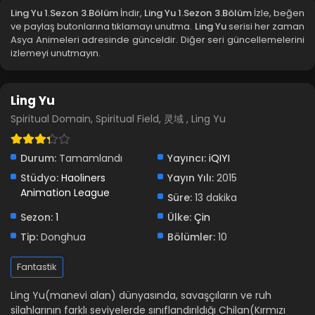
Ling Yu 1.Sezon 3.Bölüm
İndir,
Ling Yu 1.Sezon 3.Bölüm
İzle, beğen
ve paylaş butonlarına tıklamayı unutma.
Ling Yu
serisi her zaman
Asya Animeleri adresinde günceldir. Diğer seri güncellemelerini
izlemeyi unutmayın.
Ling Yu
Spiritual Domain, Spiritual Field, 灵域 , Ling Yu
Durum:
Tamamlandı
Yayıncı:
iQIYI
Stüdyo:
Haoliners
Yayın Yılı:
2015
Animation League
Süre:
13 dakika
Sezon:
1
Ülke:
Çin
Tip:
Donghua
Bölümler:
10
Fantastik
Ling Yu(manevi alan) dünyasında, savaşçıların ve ruh
silahlarının farklı seviyelerde sınıflandırıldığı Chilan(Kırmızı