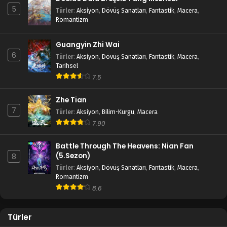
5
Türler
:
Aksiyon
,
Dövüş Sanatları
,
Fantastik
,
Macera
,
Romantizm
Guangyin Zhi Wai
6
Türler
:
Aksiyon
,
Dövüş Sanatları
,
Fantastik
,
Macera
,
Tarihsel
7.5
Zhe Tian
7
Türler
:
Aksiyon
,
Bilim-Kurgu
,
Macera
7.90
Battle Through The Heavens: Nian Fan
(5.Sezon)
8
Türler
:
Aksiyon
,
Dövüş Sanatları
,
Fantastik
,
Macera
,
Romantizm
8.6
Türler