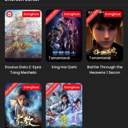
TAMAMLANDI
TAMAMLANDI
Donghua
Donghua
Donghua
Tamamlandı
Tamamlandı
Douluo Dalu 2: Eşsiz
Xing Hai Qishi
Battle Through the
Tang Mezhebi
Heavens 1.Sezon
TAMAMLANDI
TAMAMLANDI
Donghua
Donghua