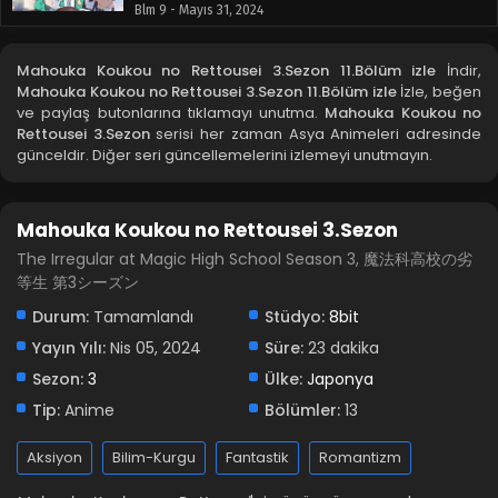
Blm 9 - Mayıs 31, 2024
Mahouka Koukou no Rettousei 3.Sezon 8.Bölüm
Mahouka Koukou no Rettousei 3.Sezon 11.Bölüm izle
İndir,
izle
Mahouka Koukou no Rettousei 3.Sezon 11.Bölüm izle
İzle, beğen
Blm 8 - Mayıs 24, 2024
ve paylaş butonlarına tıklamayı unutma.
Mahouka Koukou no
Rettousei 3.Sezon
serisi her zaman Asya Animeleri adresinde
günceldir. Diğer seri güncellemelerini izlemeyi unutmayın.
Mahouka Koukou no Rettousei 3.Sezon 7.Bölüm
izle
Blm 7 - Mayıs 17, 2024
Mahouka Koukou no Rettousei 3.Sezon
Mahouka Koukou no Rettousei 3.Sezon 6.Bölüm
The Irregular at Magic High School Season 3, 魔法科高校の劣
izle
等生 第3シーズン
Blm 6 - Mayıs 10, 2024
Durum:
Tamamlandı
Stüdyo:
8bit
Yayın Yılı:
Nis 05, 2024
Süre:
23 dakika
Mahouka Koukou no Rettousei 3.Sezon 5.Bölüm
izle
Sezon:
3
Ülke:
Japonya
Blm 5 - Mayıs 3, 2024
Tip:
Anime
Bölümler:
13
Mahouka Koukou no Rettousei 3.Sezon 4.Bölüm
Aksiyon
Bilim-Kurgu
Fantastik
Romantizm
izle