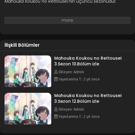
Mahouka Koukou no Rettousei
'nin üçüncü sezonudur.
Blm 4 - Nisan 26, 2024
Mahouka Koukou no Rettousei 3.Sezon 3.Bölüm
izle
Blm 3 - Nisan 19, 2024
Mahouka Koukou no Rettousei 3.Sezon 2.Bölüm
İlişkili Bölümler
izle
Blm 2 - Nisan 12, 2024
Mahouka Koukou no Rettousei
3.Sezon 10.Bölüm izle
Mahouka Koukou no Rettousei 3.Sezon 1.Bölüm
Ekleyen: Admin
izle
Yayınlanma T.: 2 yıl önce
Blm 1 - Mahouka Koukou no Rettousei 3.Sezon 1.Bölüm izle
- Nisan 5, 2024
Mahouka Koukou no Rettousei
3.Sezon 12.Bölüm izle
Ekleyen: Admin
Yayınlanma T.: 2 yıl önce