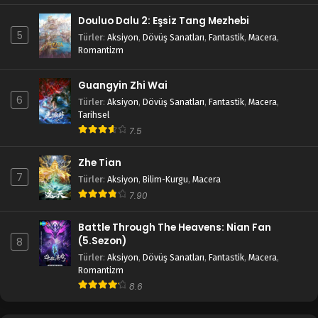
Douluo Dalu 2: Eşsiz Tang Mezhebi
5
Türler
:
Aksiyon
,
Dövüş Sanatları
,
Fantastik
,
Macera
,
Romantizm
Guangyin Zhi Wai
6
Türler
:
Aksiyon
,
Dövüş Sanatları
,
Fantastik
,
Macera
,
Tarihsel
7.5
Zhe Tian
7
Türler
:
Aksiyon
,
Bilim-Kurgu
,
Macera
7.90
Battle Through The Heavens: Nian Fan
(5.Sezon)
8
Türler
:
Aksiyon
,
Dövüş Sanatları
,
Fantastik
,
Macera
,
Romantizm
8.6