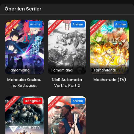
Önerilen Seriler
TAMAMLANDI
TAMAMLANDI
TAMAMLANDI
Anime
Anime
Anime
Tamamlandı
Tamamlandı
Tamamlandı
Mahouka Koukou
NieR:Automata
Mecha-ude (TV)
no Rettousei:
Ver1.1a Part 2
Raihousha-hen
TAMAMLANDI
TAMAMLANDI
Donghua
Anime