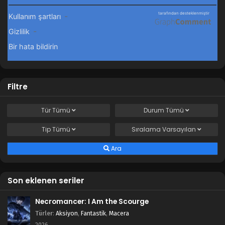
Filtre
Tür
Tümü
Durum
Tümü
Tip
Tümü
Sıralama
Varsayılan
Ara
Son eklenen seriler
Necromancer: I Am the Scourge
Türler
:
Aksiyon
,
Fantastik
,
Macera
2026