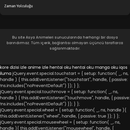
Zaman Yolculuğu
Bu site
Asya Animeleri
sunucularında herhangi bir dosya
barındırmaz. Tüm içerik, bağlantısı olmayan üçüncü taraflarca
sağlanmaktadır.
kore dizisi izle
anime izle
hentai oku
hentai oku
manga oku
iqos
iluma
jQuery.event.special.touchstart = { setup: function( _, ns,
handle ) { this.addEventListener("touchstart", handle, { passive:
!ns.includes("noPreventDefault") }); } };
jQuery.event.special.touchmove = { setup: function( _, ns,
handle ) { this.addEventListener("touchmove", handle, { passive:
!ns.includes("noPreventDefault") }); } };
jQuery.event.special.wheel = { setup: function( _, ns, handle ){
this.addEventListener("wheel", handle, { passive: true }); } };
jQuery.event.special.mousewheel = { setup: function( _, ns,
handle ){ this.addEventListener("mousewheel", handle, {