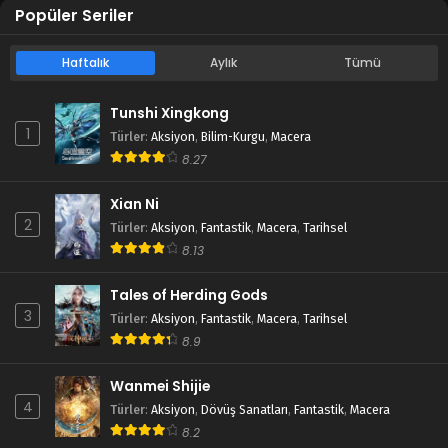
Popüler Seriler
Haftalık
Aylık
Tümü
Tunshi Xingkong
1
Türler
:
Aksiyon
,
Bilim-Kurgu
,
Macera
8.27
Xian Ni
2
Türler
:
Aksiyon
,
Fantastik
,
Macera
,
Tarihsel
8.13
Tales of Herding Gods
3
Türler
:
Aksiyon
,
Fantastik
,
Macera
,
Tarihsel
8.9
Wanmei Shijie
4
Türler
:
Aksiyon
,
Dövüş Sanatları
,
Fantastik
,
Macera
8.2