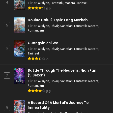
4
Türler
:
Aksiyon
,
Fantastik
,
Macera
,
Tarihsel
8.9
Douluo Dalu 2: Eşsiz Tang Mezhebi
5
Türler
:
Aksiyon
,
Dövüş Sanatları
,
Fantastik
,
Macera
,
Romantizm
Guangyin Zhi Wai
6
Türler
:
Aksiyon
,
Dövüş Sanatları
,
Fantastik
,
Macera
,
Tarihsel
7.5
Battle Through The Heavens: Nian Fan
(5.Sezon)
7
Türler
:
Aksiyon
,
Dövüş Sanatları
,
Fantastik
,
Macera
,
Romantizm
8.6
A Record Of A Mortal’s Journey To
Immortality
8