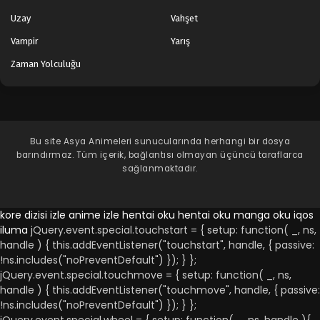
Uzay
Vahşet
Vampir
Yarış
Zaman Yolculuğu
Bu site
Asya Animeleri
sunucularında herhangi bir dosya
barındırmaz. Tüm içerik, bağlantısı olmayan üçüncü taraflarca
sağlanmaktadır.
kore dizisi izle
anime izle
hentai oku
hentai oku
manga oku
iqos
iluma
jQuery.event.special.touchstart = { setup: function( _, ns,
handle ) { this.addEventListener("touchstart", handle, { passive:
!ns.includes("noPreventDefault") }); } };
jQuery.event.special.touchmove = { setup: function( _, ns,
handle ) { this.addEventListener("touchmove", handle, { passive:
!ns.includes("noPreventDefault") }); } };