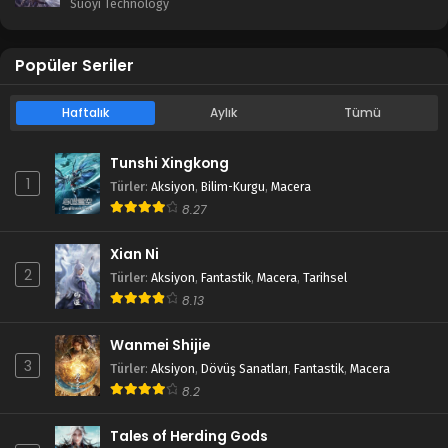
Suoyi Technology
Popüler Seriler
Haftalık
Aylık
Tümü
Tunshi Xingkong
1
Türler
:
Aksiyon
,
Bilim-Kurgu
,
Macera
8.27
Xian Ni
2
Türler
:
Aksiyon
,
Fantastik
,
Macera
,
Tarihsel
8.13
Wanmei Shijie
3
Türler
:
Aksiyon
,
Dövüş Sanatları
,
Fantastik
,
Macera
8.2
Tales of Herding Gods