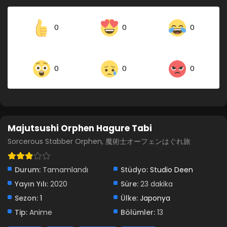
0
0
0
0
0
0
Majutsushi Orphen Hagure Tabi
Sorcerous Stabber Orphen, 魔術士オーフェンはぐれ旅
Durum:
Tamamlandı
Stüdyo:
Studio Deen
Yayın Yılı:
2020
Süre:
23 dakika
Sezon:
1
Ülke:
Japonya
Tip:
Anime
Bölümler:
13