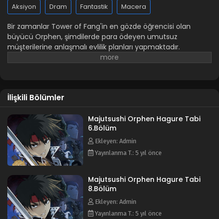
Aksiyon
Dram
Fantastik
Macera
Bir zamanlar Tower of Fang'in en gözde öğrencisi olan
büyücü Orphen, şimdilerde para ödeyen umutsuz
müşterilerine anlaşmalı evlilik planları yapmaktadır.
Bilmeden sürüklendiği bir planın içinde, uzun süredir hedefi
olan bir canavarla karşılaşır. Canavarı öldürmek isteyenler ile
canavarı korumak için her şeylerini ortaya koyanlar arasında
Orphen'ın rezil ama huzurlu günleri sona erer. Kız kardeşi
İlişkili Bölümler
Azalie'yi geçek formuna geri döndürebilmek adına verdiği
mücadele, ona bir çok gizemin kapısını açacaktır. Animenin
diğer isimleri: Sorcerous Stabber Orphen 魔術士オーフェンは
Majutsushi Orphen Hagure Tabi
6.Bölüm
ぐれ旅
Ekleyen: Admin
Yayınlanma T.: 5 yıl önce
Majutsushi Orphen Hagure Tabi
8.Bölüm
Ekleyen: Admin
Yayınlanma T.: 5 yıl önce