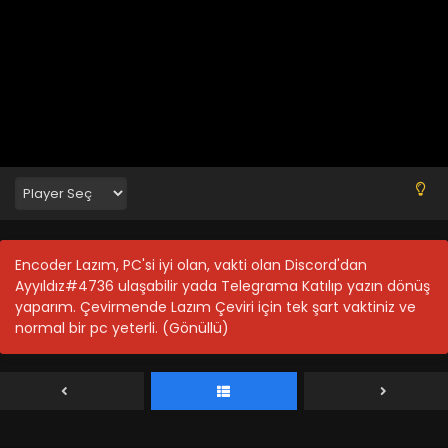
Majutsushi Orphen Hagure Tabi 13.Bölüm Final
Blm 13 - Majutsushi Orphen Hagure Tabi 13.Bölüm Final -
Ekim 7, 2021
Majutsushi Orphen Hagure Tabi 12.Bölüm
Blm 12 - Majutsushi Orphen Hagure Tabi 12.Bölüm - Ekim 7,
2021
Encoder Lazım, PC'si iyi olan, vakti olan Discord'dan
Ayyıldız#4736 ulaşabilir yada Telegrama Katılıp yazın dönüş
Majutsushi Orphen Hagure Tabi 11.Bölüm
yaparım. Çevirmende Lazım Çeviri için tek şart vaktiniz ve
Blm 11 - Majutsushi Orphen Hagure Tabi 11.Bölüm - Ekim 7,
normal bir pc yeterli. (Gönüllü)
2021
Majutsushi Orphen Hagure Tabi 10.Bölüm
Blm 10 - Majutsushi Orphen Hagure Tabi 10.Bölüm - Ekim 7,
2021