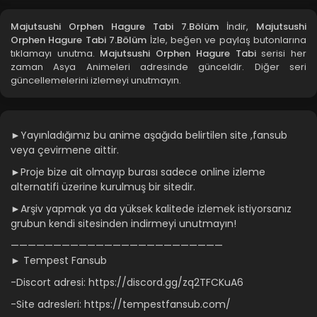
Majutsushi Orphen Hagure Tabi 4.Bölüm
Majutsushi Orphen Hagure Tabi 7.Bölüm
İndir,
Majutsushi
Orphen Hagure Tabi 7.Bölüm
İzle, beğen ve paylaş butonlarına
Blm 4 - Majutsushi Orphen Hagure Tabi 4.Bölüm - Ekim 7,
tıklamayı unutma.
Majutsushi Orphen Hagure Tabi
serisi her
2021
zaman Asya Animeleri adresinde günceldir. Diğer seri
güncellemelerini izlemeyi unutmayın.
Majutsushi Orphen Hagure Tabi 3.Bölüm
Blm 3 - Majutsushi Orphen Hagure Tabi 3.Bölüm - Ekim 7,
2021
►Yayınladığımız bu anime aşağıda belirtilen site ,fansub
veya çevirmene aittir.
Majutsushi Orphen Hagure Tabi 2.Bölüm
►Proje bize ait olmayıp burası sadece online izleme
Blm 2 - Majutsushi Orphen Hagure Tabi 2.Bölüm - Ekim 7,
alternatifi üzerine kurulmuş bir sitedir.
2021
►Arşiv yapmak ya da yüksek kalitede izlemek istiyorsanız
Majutsushi Orphen Hagure Tabi 1.Bölüm
grubun kendi sitesinden indirmeyi unutmayın!
Blm 1 - Majutsushi Orphen Hagure Tabi 1.Bölüm - Ekim 7,
—————————————————————————
2021
► Tempest Fansub
-Discort adresi: https://discord.gg/zq2TFCKuA6
-Site adresleri: https://tempestfansub.com/