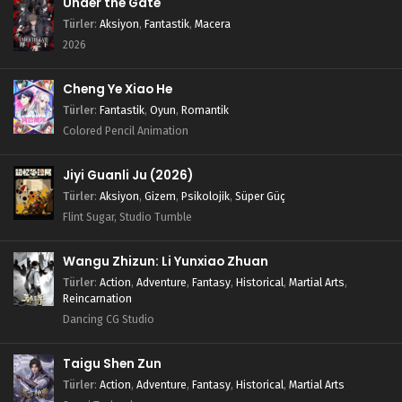
Under the Gate
Türler
:
Aksiyon
,
Fantastik
,
Macera
2026
Cheng Ye Xiao He
Türler
:
Fantastik
,
Oyun
,
Romantik
Colored Pencil Animation
Jiyi Guanli Ju (2026)
Türler
:
Aksiyon
,
Gizem
,
Psikolojik
,
Süper Güç
Flint Sugar, Studio Tumble
Wangu Zhizun: Li Yunxiao Zhuan
Türler
:
Action
,
Adventure
,
Fantasy
,
Historical
,
Martial Arts
,
Reincarnation
Dancing CG Studio
Taigu Shen Zun
Türler
:
Action
,
Adventure
,
Fantasy
,
Historical
,
Martial Arts