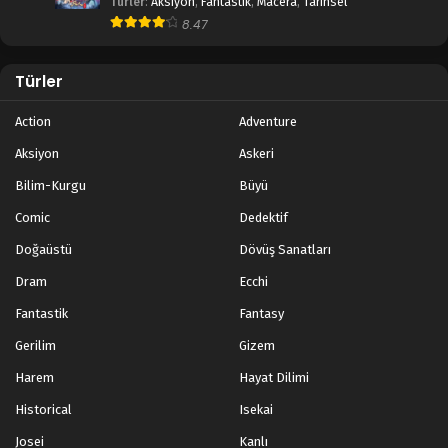
Türler
:
Aksiyon
,
Fantastik
,
Macera
,
Tarihsel
8.47
Türler
Action
Adventure
Aksiyon
Askeri
Bilim-Kurgu
Büyü
Comic
Dedektif
Doğaüstü
Dövüş Sanatları
Dram
Ecchi
Fantastik
Fantasy
Gerilim
Gizem
Harem
Hayat Dilimi
Historical
Isekai
Josei
Kanlı