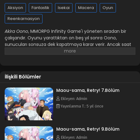
Aksiyon
Fantastik
Isekai
Macera
Oyun
Reenkarnasyon
Akira Oono
, MMORPG Infinity Game'i yöneten sıradan bir
çalışandır. Oyunu yarattıktan on beş yıl sonra Oono,
sunucuları sonsuza dek kapatmaya karar verir. Ancak saat
gece yarısını vurduğunda, kendini bir şekilde Infinity Game'in
Şeytan Lordu orta yaşlı Hakuto Kunai'nin bedeninde bulur!
Gizemli naklinden kısa bir süre sonra, iblis Greole'nin Aku
adında küçük bir kızı kovaladığına tanık olur. Yaratığı
İlişkili Bölümler
zahmetsizce yok etmesine rağmen, Hakuto hala endişelidir;
ne de olsa, kızı veya iblisi yarattığını hatırlamamaktadır!
Gerçekten kendi yarattığı dünyada olup olmadığından
Maou-sama, Retry! 7.Bölüm
şüphe eden Hakuto, araştırmaya karar verir. Aku'yu rehberi
Ekleyen: Admin
ve yoldaşı olarak yanına alan Hakuto, kendisini bu fantastik
Yayınlanma T.: 5 yıl önce
dünyaya tam olarak kimin veya neyin çağırdığını bulmak
için bir yolculuğa çıkar - hem de ardında kaos ve yıkım
bırakarak.
Not:
Serinin devam sezonunu izlemek için
Maou-sama, Retry! 9.Bölüm
aşağıdaki görsele tıklayınız.
Ekleyen: Admin