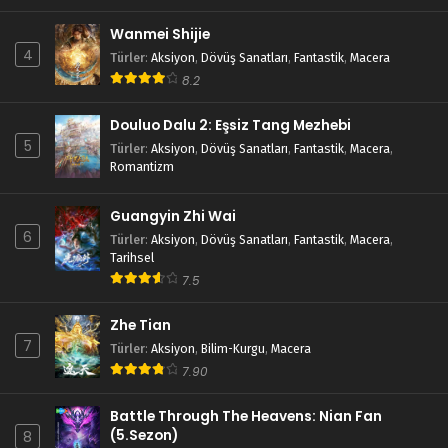
Wanmei Shijie
4
Türler
:
Aksiyon
,
Dövüş Sanatları
,
Fantastik
,
Macera
8.2
Douluo Dalu 2: Eşsiz Tang Mezhebi
5
Türler
:
Aksiyon
,
Dövüş Sanatları
,
Fantastik
,
Macera
,
Romantizm
Guangyin Zhi Wai
6
Türler
:
Aksiyon
,
Dövüş Sanatları
,
Fantastik
,
Macera
,
Tarihsel
7.5
Zhe Tian
7
Türler
:
Aksiyon
,
Bilim-Kurgu
,
Macera
7.90
Battle Through The Heavens: Nian Fan
(5.Sezon)
8