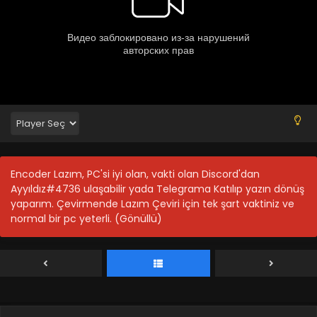
Encoder Lazım, PC'si iyi olan, vakti olan Discord'dan
Ayyıldız#4736 ulaşabilir yada Telegrama Katılıp yazın dönüş
yaparım. Çevirmende Lazım Çeviri için tek şart vaktiniz ve
Maou-sama, Retry! 12.Bölüm Final
normal bir pc yeterli. (Gönüllü)
Blm 12 - Maou-sama, Retry! 12.Bölüm Final - Ağustos 29,
2021
Maou-sama, Retry! 11.Bölüm
Blm 11 - Maou-sama, Retry! 11.Bölüm - Ağustos 29, 2021