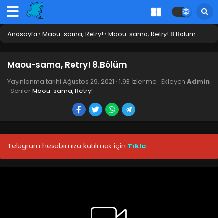
Anasayfa
›
Maou-sama, Retry!
›
Maou-sama, Retry! 8.Bölüm
Maou-sama, Retry! 8.Bölüm
Yayınlanma tarihi
Ağustos 29, 2021
·
1.9B İzlenme
· Ekleyen
Admin
· Seriler
Maou-sama, Retry!
Telegram hesabımıza katılmak için
Tıkla