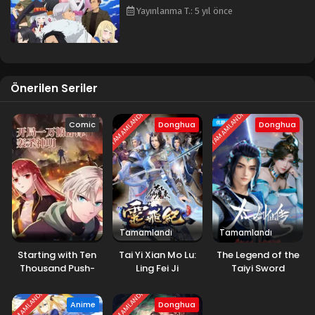
Yayınlanma T.: 5 yıl önce
Önerilen Seriler
TAMAMLANDI
TAMAMLANDI
Comic
Donghua
Donghua
Tamamlandı
Tamamlandı
Starting with Ten
Tai Yi Xian Mo Lu:
The Legend of the
Thousand Push-
Ling Fei Ji
Taiyi Sword
ups: Slaying the
Immortal
Gods
TAMAMLANDI
TAMAMLANDI
Anime
Donghua