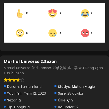
Martial Universe 2.sezon 1.Bölüm
Blm 1 - Martial Universe 2.sezon 1.Bölüm - Aralık 12, 2021
0
0
0
0
0
0
Martial Universe 2.Sezon
Martial Universe 2nd Season, 武动乾坤 第二季,Wu Dong Qian
Kun 2.Sezon
Durum:
Tamamlandı
Stüdyo:
Motion Magic
Yayın Yılı:
Tem 12, 2020
Süre:
25 dakika
Sezon:
2
Ülke:
Çin
Tip:
Donghua
Bölümler:
12