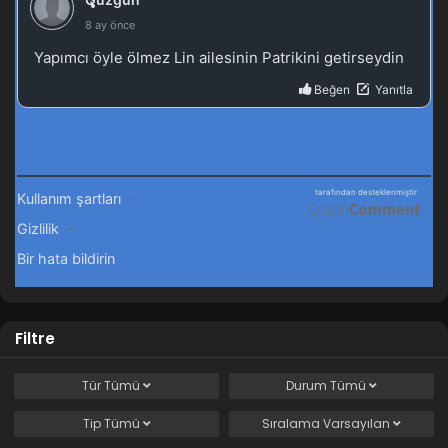
Filtre
Tür
Tümü
Durum
Tümü
Tip
Tümü
Sıralama
Varsayılan