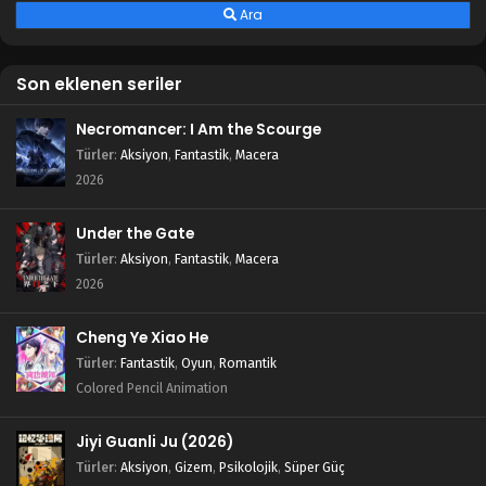
Ara
Son eklenen seriler
Necromancer: I Am the Scourge
Türler
:
Aksiyon
,
Fantastik
,
Macera
2026
Under the Gate
Türler
:
Aksiyon
,
Fantastik
,
Macera
2026
Cheng Ye Xiao He
Türler
:
Fantastik
,
Oyun
,
Romantik
Colored Pencil Animation
Jiyi Guanli Ju (2026)
Türler
:
Aksiyon
,
Gizem
,
Psikolojik
,
Süper Güç