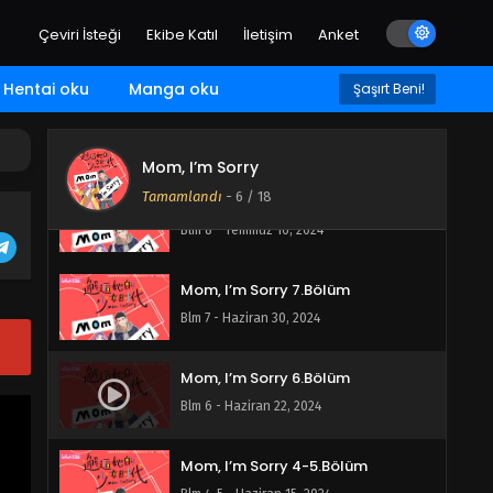
Mom, I’m Sorry 10.Bölüm
Çeviri İsteği
Ekibe Katıl
İletişim
Anket
Blm 10 - Temmuz 23, 2024
Hentai oku
Manga oku
Şaşırt Beni!
Mom, I’m Sorry 9.Bölüm
Blm 9 - Temmuz 22, 2024
Mom, I’m Sorry
Tamamlandı
-
6
/ 18
Mom, I’m Sorry 8.Bölüm
Blm 8 - Temmuz 16, 2024
Mom, I’m Sorry 7.Bölüm
Blm 7 - Haziran 30, 2024
Mom, I’m Sorry 6.Bölüm
Blm 6 - Haziran 22, 2024
Mom, I’m Sorry 4-5.Bölüm