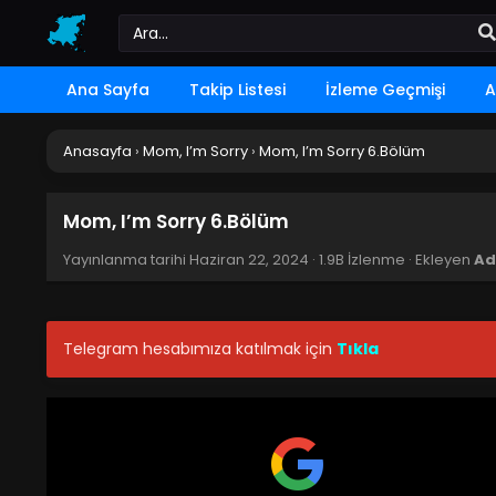
Ana Sayfa
Takip Listesi
İzleme Geçmişi
A
Anasayfa
›
Mom, I’m Sorry
›
Mom, I’m Sorry 6.Bölüm
Mom, I’m Sorry 6.Bölüm
Yayınlanma tarihi
Haziran 22, 2024
·
1.9B İzlenme
· Ekleyen
Ad
Telegram hesabımıza katılmak için
Tıkla