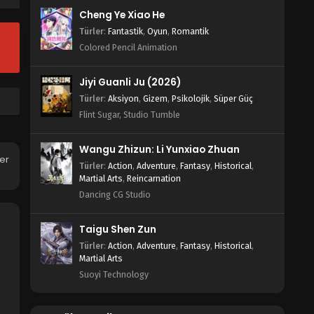
Cheng Ye Xiao He
Türler
:
Fantastik
,
Oyun
,
Romantik
Colored Pencil Animation
Jiyi Guanli Ju (2026)
Türler
:
Aksiyon
,
Gizem
,
Psikolojik
,
Süper Güç
Flint Sugar, Studio Tumble
Wangu Zhizun: Li Yunxiao Zhuan
her
Türler
:
Action
,
Adventure
,
Fantasy
,
Historical
,
Martial Arts
,
Reincarnation
Dancing CG Studio
Taigu Shen Zun
Türler
:
Action
,
Adventure
,
Fantasy
,
Historical
,
Martial Arts
Suoyi Technology