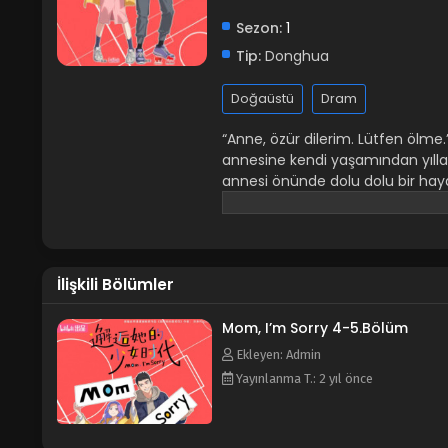
Sezon:
1
Tip:
Donghua
Doğaüstü
Dram
“Anne, özür dilerim. Lütfen ölme
annesine kendi yaşamından yıllar
annesi önünde dolu dolu bir haya
günlerini annesinin hayatı dolu
olunca işler karışır!
İlişkili Bölümler
Mom, I’m Sorry 4-5.Bölüm
Ekleyen: Admin
Yayınlanma T.: 2 yıl önce