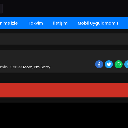
nime izle
Takvim
İletişim
Mobil Uygulamamız
min
· Seriler
Mom, I’m Sorry