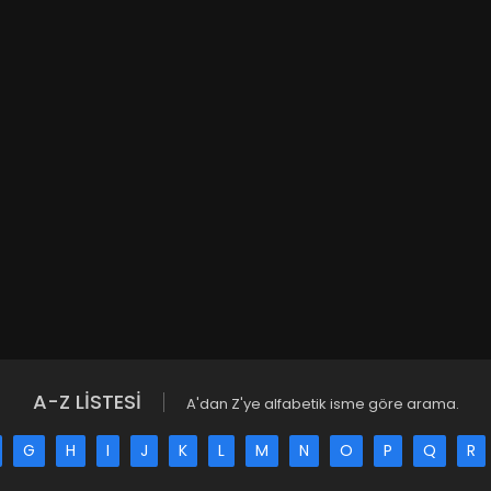
A-Z LİSTESİ
A'dan Z'ye alfabetik isme göre arama.
G
H
I
J
K
L
M
N
O
P
Q
R