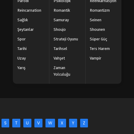
Parodi
Psikolojik
Reenkarnasyon
Reincarnation
Romantik
Romantizm
Sağlık
Samuray
Seinen
Şeytanlar
Shoujo
Shounen
Spor
Strateji Oyunu
Süper Güç
Tarihi
Tarihsel
Ters Harem
Uzay
Vahşet
Vampir
Yarış
Zaman
Yolculuğu
S
T
U
V
W
X
Y
Z