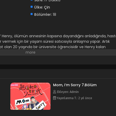
Süre:
17 Dakika
Ülke:
Çin
Bölümler:
18
.” Henry, ölümün annesinin kapısına dayandığını anladığında, has
 vermek için bir yaşam süresi satıcısıyla anlaşma yapar. Artık
t olan 20 yaşında bir üniversite öğrencisidir ve Henry kalan
 dolu yaşamasına yardımcı olmaya adar. Ancak arkadaşı ona aşık
Mom, I’m Sorry 7.Bölüm
Ekleyen: Admin
Yayınlanma T.: 2 yıl önce