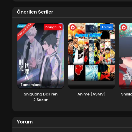
Önerilen Seriler
TAMAMLANDI
Donghua
Anime
Tamamlandı
Shiguang Dailiren
Anime [ASMV]
Shini
2.Sezon
Yorum