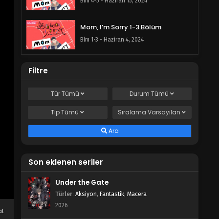
Blm 4-5 - Haziran 15, 2024
Mom, I’m Sorry 1-3.Bölüm
Blm 1-3 - Haziran 4, 2024
Filtre
Tür
Tümü
Durum
Tümü
Tip
Tümü
Sıralama
Varsayılan
Ara
Son eklenen seriler
Under the Gate
Türler
:
Aksiyon
,
Fantastik
,
Macera
2026
at