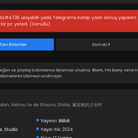
ıldız#4736 ulaşabilir yada Telegrama Katılıp yazın dönüş yaparım.
bir pc yeterli. (Gönüllü)
Tüm Bölümler
Sonraki
beğen ve paylaş butonlarına tıklamayı unutma.
Mom, I’m Sorry
serisi 
llemelerini izlemeyi unutmayın.
Mian, Xiehou ta de Shaonu Shidai, 邂逅她的少女时
Yayıncı:
Bilibili
e
,
Studio
Yayın Yılı:
2024