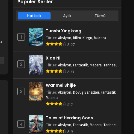
Popüler Seriler
Haftalık
Aylık
Tümü
Tunshi Xingkong
1
Türler
:
Aksiyon
,
Bilim-Kurgu
,
Macera
ta
8.27
Xian Ni
2
Türler
:
Aksiyon
,
Fantastik
,
Macera
,
Tarihsel
8.13
Wanmei Shijie
3
Türler
:
Aksiyon
,
Dövüş Sanatları
,
Fantastik
,
Macera
8.2
Tales of Herding Gods
4
Türler
:
Aksiyon
,
Fantastik
,
Macera
,
Tarihsel
8.9