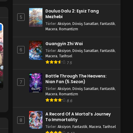
Douluo Dalu 2: Eşsiz Tang
Mezhebi
5
Türler
:
Aksiyon
,
Dövüş Sanatları
,
Fantastik
,
e
Macera
,
Romantizm
Guangyin Zhi Wai
6
Türler
:
Aksiyon
,
Dövüş Sanatları
,
Fantastik
,
Macera
,
Tarihsel
7.5
Battle Through The Heavens:
Nian Fan (5.Sezon)
7
Türler
:
Aksiyon
,
Dövüş Sanatları
,
Fantastik
,
Macera
,
Romantizm
8.6
A Record Of A Mortal’s Journey
To Immortality
8
Türler
:
Aksiyon
,
Fantastik
,
Macera
,
Tarihsel