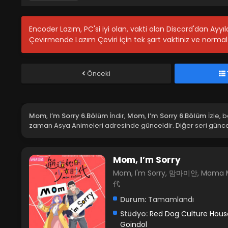
Encoder Lazım, PC'si iyi olan, vakti olan Discord'dan Ayy
Çevirmende Lazım Çeviri için tek şart vaktiniz ve normal 
Önceki
Mom, I’m Sorry 6.Bölüm
İndir,
Mom, I’m Sorry 6.Bölüm
İzle, 
zaman Asya Animeleri adresinde günceldir. Diğer seri günce
Mom, I’m Sorry
Mom, I'm Sorry, 맘마미안, Mama 
代
Durum:
Tamamlandı
Stüdyo:
Red Dog Culture Hous
Goindol