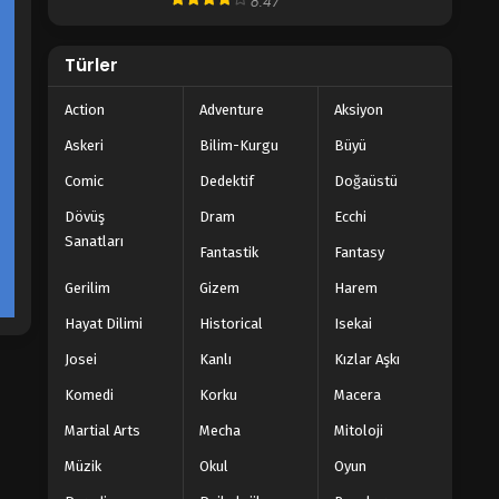
8.47
Türler
Action
Adventure
Aksiyon
Askeri
Bilim-Kurgu
Büyü
Comic
Dedektif
Doğaüstü
Dövüş
Dram
Ecchi
Sanatları
Fantastik
Fantasy
Gerilim
Gizem
Harem
Hayat Dilimi
Historical
Isekai
Josei
Kanlı
Kızlar Aşkı
Komedi
Korku
Macera
Martial Arts
Mecha
Mitoloji
Müzik
Okul
Oyun