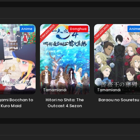
TAMAMLANDI
TAMAMLANDI
Anime
Donghua
Anim
Tamamlandı
Tamamlandı
gami Bocchan to
Hitori no Shita: The
Baraou no Souretsu
Kuro Maid
Outcast 4.Sezon