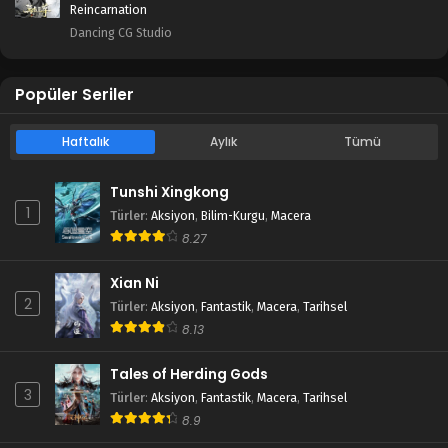
Reincarnation
Dancing CG Studio
Popüler Seriler
Haftalık
Aylık
Tümü
Tunshi Xingkong
1
Türler
:
Aksiyon
,
Bilim-Kurgu
,
Macera
8.27
Xian Ni
2
Türler
:
Aksiyon
,
Fantastik
,
Macera
,
Tarihsel
8.13
Tales of Herding Gods
3
Türler
:
Aksiyon
,
Fantastik
,
Macera
,
Tarihsel
8.9