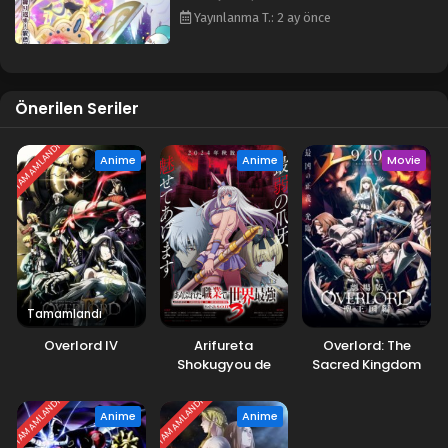
Yayınlanma T.: 2 ay önce
Önerilen Seriler
TAMAMLANDI
Anime
Anime
Movie
Tamamlandı
Overlord IV
Arifureta
Overlord: The
Shokugyou de
Sacred Kingdom
Sekai Saikyou
3.Sezon
TAMAMLANDI
TAMAMLANDI
Anime
Anime