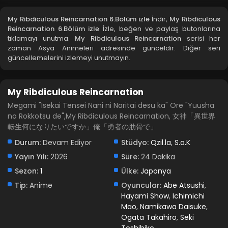
Blm 3 - Nisan 28, 2026
My Ribdiculous Reincarnation 6.Bölüm izle
İndir,
My Ribdiculous
Reincarnation 6.Bölüm izle
İzle, beğen ve paylaş butonlarına
My Ribdiculous Reincarnation 2.Bölüm izle
tıklamayı unutma.
My Ribdiculous Reincarnation
serisi her
zaman Asya Animeleri adresinde günceldir. Diğer seri
Blm 2 - Nisan 14, 2026
güncellemelerini izlemeyi unutmayın.
My Ribdiculous Reincarnation 1.Bölüm izle
My Ribdiculous Reincarnation
Blm 1 - Nisan 8, 2026
Megami "Isekai Tensei Nani ni Naritai desu ka" Ore "Yuusha
no Rokkotsu de",My Ribdiculous Reincarnation, 女神「異世界
転生何になりたいですか」俺「勇者の肋骨で」
Durum:
Devam Ediyor
Stüdyo:
Qzil.la
,
S.o.K
Yayın Yılı:
2026
Süre:
24 Dakika
Sezon:
1
Ülke:
Japonya
Tip:
Anime
Oyuncular:
Abe Atsushi
,
Hayami Show
,
Ichimichi
Mao
,
Namikawa Daisuke
,
Ogata Takahiro
,
Seki