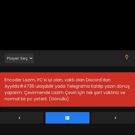
My Ribdiculous Reincarnation 11.Bölüm izle
Encoder Lazım, PC'si iyi olan, vakti olan Discord'dan
Blm 11 - Haziran 16, 2026
Ayyıldız#4736 ulaşabilir yada Telegrama Katılıp yazın dönüş
yaparım. Çevirmende Lazım Çeviri için tek şart vaktiniz ve
normal bir pc yeterli. (Gönüllü)
My Ribdiculous Reincarnation 10.Bölüm izle
Blm 10 - Haziran 16, 2026
My Ribdiculous Reincarnation 9.Bölüm izle
Blm 9 - Haziran 16, 2026