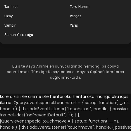
Tarihsel
Ters Harem
Uzay
Vahşet
Vampir
Yarış
Zaman Yolculuğu
Bu site
Asya Animeleri
sunucularında herhangi bir dosya
barındırmaz. Tüm içerik, bağlantısı olmayan üçüncü taraflarca
sağlanmaktadır.
kore dizisi izle
anime izle
hentai oku
hentai oku
manga oku
iqos
iluma
jQuery.event.special.touchstart = { setup: function( _, ns,
handle ) { this.addEventListener("touchstart", handle, { passive:
!ns.includes("noPreventDefault") }); } };
jQuery.event.special.touchmove = { setup: function( _, ns,
handle ) { this.addEventListener("touchmove", handle, { passive: