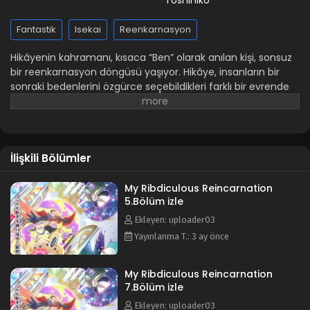
Toshihiko
Fantastik
Isekai
Reenkarnasyon
Hikâyenin kahramanı, kısaca “Ben” olarak anılan kişi, sonsuz
bir reenkarnasyon döngüsü yaşıyor. Hikâye, insanların bir
sonraki bedenlerini özgürce seçebildikleri farklı bir evrende
geçiyor. Ancak, son zamanlarda başvuruların ani artışından
dolayı “İblis Kral” veya “Hile Becerileri ve Haremi Olan
Kahraman” gibi popüler roller için bekleme süresi 50.000 yıla
ulaştı. Kahraman, beklemeyi reddettiği için giderek daha
İlişkili Bölümler
garip şekillere reenkarne olmaya karar verir. Bu roller
arasında haremden sorumlu bir kahramanın kaburga
kemiği, bir yengeç, bir sebze ve hatta mutlu çiftleri havaya
My Ribdiculous Reincarnation
5.Bölüm izle
uçurmak için kullanılan bir patlayıcı bile vardır.
Ekleyen: uploader03
Yayınlanma T.: 3 ay önce
My Ribdiculous Reincarnation
7.Bölüm izle
Ekleyen: uploader03