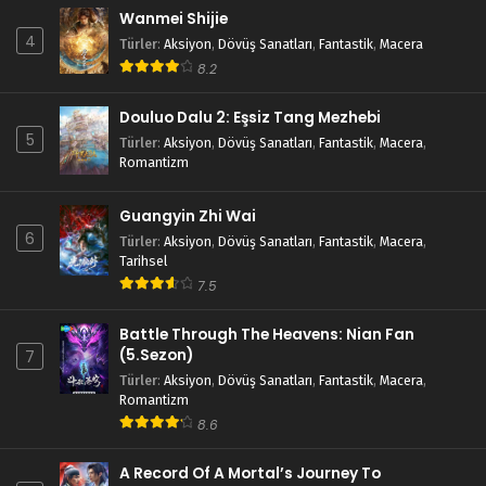
Wanmei Shijie
4
Türler
:
Aksiyon
,
Dövüş Sanatları
,
Fantastik
,
Macera
8.2
Douluo Dalu 2: Eşsiz Tang Mezhebi
5
Türler
:
Aksiyon
,
Dövüş Sanatları
,
Fantastik
,
Macera
,
Romantizm
Guangyin Zhi Wai
6
Türler
:
Aksiyon
,
Dövüş Sanatları
,
Fantastik
,
Macera
,
Tarihsel
7.5
Battle Through The Heavens: Nian Fan
(5.Sezon)
7
Türler
:
Aksiyon
,
Dövüş Sanatları
,
Fantastik
,
Macera
,
Romantizm
8.6
A Record Of A Mortal’s Journey To