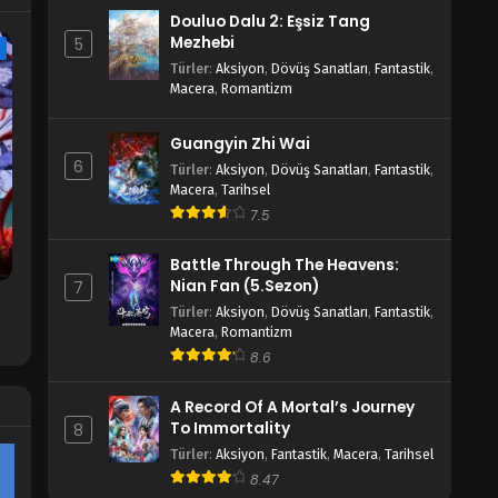
Douluo Dalu 2: Eşsiz Tang
Mezhebi
5
One Piece 1116.Bölüm izle
e
Türler
:
Aksiyon
,
Dövüş Sanatları
,
Fantastik
,
Blm 1116 - Ağustos 18, 2024
Macera
,
Romantizm
One Piece 1115.Bölüm izle
Guangyin Zhi Wai
6
Blm 1115 - Ağustos 11, 2024
Türler
:
Aksiyon
,
Dövüş Sanatları
,
Fantastik
,
Macera
,
Tarihsel
7.5
One Piece 1076.Bölüm
Blm 1076 - Eylül 17, 2023
Battle Through The Heavens:
Nian Fan (5.Sezon)
7
One Piece 1075.Bölüm
Türler
:
Aksiyon
,
Dövüş Sanatları
,
Fantastik
,
Macera
,
Romantizm
Blm 1075 - Eylül 10, 2023
8.6
One Piece 1074.Bölüm
A Record Of A Mortal’s Journey
To Immortality
8
Blm 1074 - Eylül 3, 2023
Türler
:
Aksiyon
,
Fantastik
,
Macera
,
Tarihsel
8.47
One Piece 1073.Bölüm