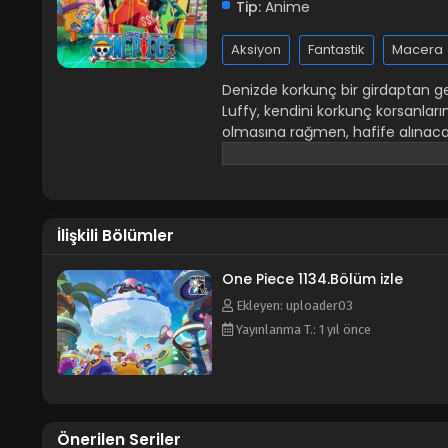
Tip:
Anime
Aksiyon
Fantastik
Macera
Denizde korkunç bir girdaptan ge
Luffy, kendini korkunç korsanlar
olmasına rağmen, hafife alınacak 
Piece hazinesinin ve onunla birlik
korsandır. Merhum Korsanlar Kral
açıklayarak ve herkesi onu elde
sayısız güçlü korsan, ödüllü One 
İlişkili Bölümler
dönmemişlerdir. Luffy'nin müre
yetenekleri ve kırılmaz ruhu onu 
kaynağı haline getirir. Yüzünde k
One Piece 1134.Bölüm izle
çabasında kendisine katılacak tür
Ekleyen: uploader03
karşılaşacakları maceralarında te
Yayınlanma T.: 1 yıl önce
Önerilen Seriler