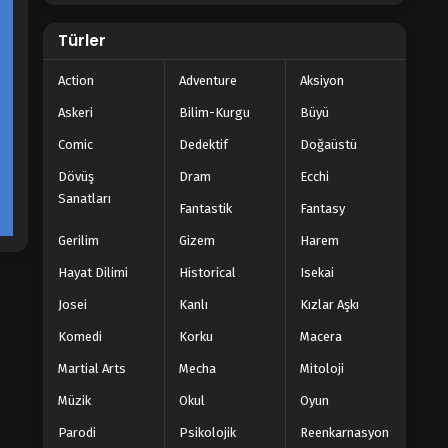
Blm 1073 - Ağustos 31, 2023
Türler
One Piece 1072.Bölüm
Action
Adventure
Aksiyon
Blm 1072 - Ağustos 13, 2023
Askeri
Bilim-Kurgu
Büyü
Comic
Dedektif
Doğaüstü
One Piece 1071.Bölüm
Dövüş
Dram
Ecchi
Blm 1071 - Ağustos 6, 2023
Sanatları
Fantastik
Fantasy
Gerilim
Gizem
Harem
Hayat Dilimi
Historical
Isekai
Josei
Kanlı
Kızlar Aşkı
Komedi
Korku
Macera
Martial Arts
Mecha
Mitoloji
Müzik
Okul
Oyun
Parodi
Psikolojik
Reenkarnasyon