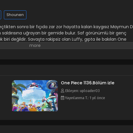
Shounen
çtikten sonra bir fıçıda zar zor hayatta kalan kaygısız Maymun D
ın saldırısına uğrayan bir gemide bulur. Saf görünümlü bir genç
biri değildir. Savaşta rakipsiz olan Luffy, gıpta ile bakılan One
te gelen Korsanlar Kralı unvanının peşinden kararlılıkla giden bir
ı Gol D. Roger, ölümünden önce zenginlik hazinesinin yerini
 etmeye cesaretlendirerek dünyayı karıştırdı. O zamandan beri
Piece için tehlikeli denizlere yelken açmış, ancak asla geri
ttebatı ve uygun bir gemisi olmamasına rağmen, insanüstü
sadece zorlu bir rakip değil, aynı zamanda birçokları için bir ilham
ocaman bir gülümsemeyle sayısız zorlukla yüzleşirken, Luffy hırslı
One Piece 1136.Bölüm izle
ünün tek örneği yoldaşlar toplar ve birlikte hayatta bir kez
Ekleyen: uploader03
hlikeleri ve mucizeleri kucaklarlar.
Yayınlanma T.: 1 yıl önce