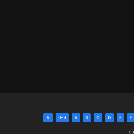
#
0-9
A
B
C
D
E
F
Bu