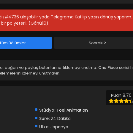
ıldız#4736 ulaşabilir yada Telegrama Katılıp yazın dönüş yaparım.
bir pc yeterli. (Gönüllü)
Tüm Bölümler
Sonraki
le, beğen ve paylaş butonlarına tıklamayı unutma.
One Piece
serisi 
llemelerini izlemeyi unutmayın.
Puan 8.70
Stüdyo:
Toei Animation
Süre:
24 Dakika
Ülke:
Japonya