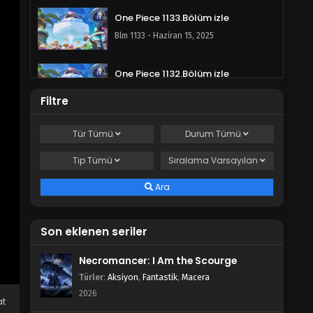
One Piece 1133.Bölüm izle
Blm 1133 - Haziran 15, 2025
One Piece 1132.Bölüm izle
Blm 1132 - Haziran 8, 2025
Filtre
One Piece 1131.Bölüm izle
Tür
Tümü
Durum
Tümü
Blm 1131 - Haziran 1, 2025
Tip
Tümü
Sıralama
Varsayılan
One Piece 1130.Bölüm izle
Ara
Blm 1130 - Mayıs 25, 2025
Son eklenen seriler
One Piece 1129.Bölüm izle
Necromancer: I Am the Scourge
Blm 1129 - Mayıs 18, 2025
Türler
:
Aksiyon
,
Fantastik
,
Macera
2026
One Piece 1128.Bölüm izle
at