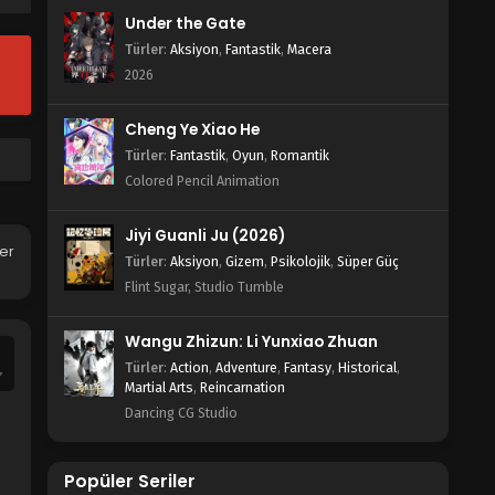
Blm 1128 - Mayıs 4, 2025
Under the Gate
Türler
:
Aksiyon
,
Fantastik
,
Macera
One Piece 1127.Bölüm izle
2026
Blm 1127 - Nisan 27, 2025
Cheng Ye Xiao He
One Piece 1126.Bölüm izle
Türler
:
Fantastik
,
Oyun
,
Romantik
Colored Pencil Animation
Blm 1126 - Nisan 20, 2025
Jiyi Guanli Ju (2026)
One Piece 125.Bölüm izle
her
Türler
:
Aksiyon
,
Gizem
,
Psikolojik
,
Süper Güç
Blm 1125 - Nisan 13, 2025
Flint Sugar, Studio Tumble
One Piece 1124.Bölüm izle
Wangu Zhizun: Li Yunxiao Zhuan
Blm 1124 - Nisan 6, 2025
Türler
:
Action
,
Adventure
,
Fantasy
,
Historical
,
Martial Arts
,
Reincarnation
Dancing CG Studio
One Piece 1123.Bölüm izle
Blm 1123 - Nisan 5, 2025
Popüler Seriler