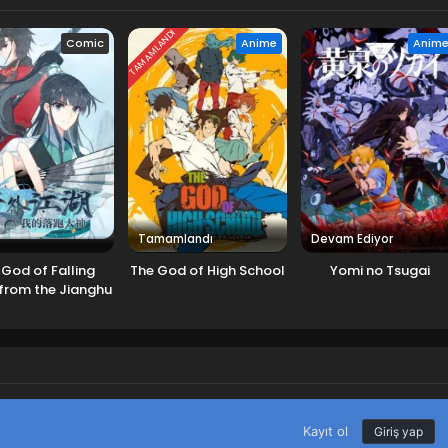
TAMAMLANDI
Comic
Anime
Anim
Tamamlandı
Devam Ediyor
 God of Falling
The God of High School
Yomi no Tsugai
from the Jianghu