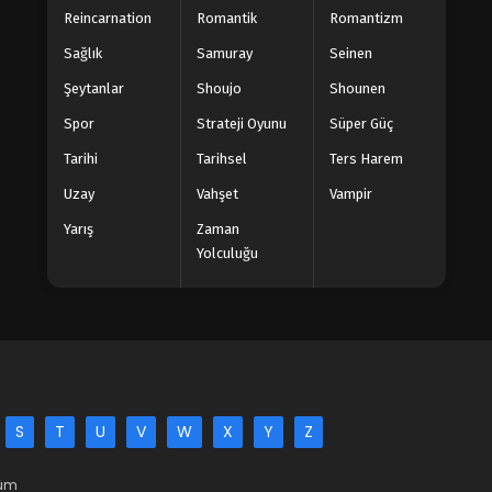
Reincarnation
Romantik
Romantizm
Sağlık
Samuray
Seinen
Şeytanlar
Shoujo
Shounen
Spor
Strateji Oyunu
Süper Güç
Tarihi
Tarihsel
Ters Harem
Uzay
Vahşet
Vampir
Yarış
Zaman
Yolculuğu
S
T
U
V
W
X
Y
Z
Tüm