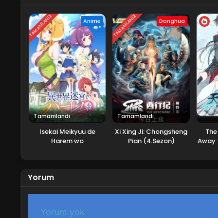
TAMAMLANDI
TAMAMLANDI
Anime
Donghua
Tamamlandı
Tamamlandı
Isekai Meikyuu de
Xi Xing Ji: Chongsheng
The
Harem wo
Pian (4.Sezon)
Away 
Yorum