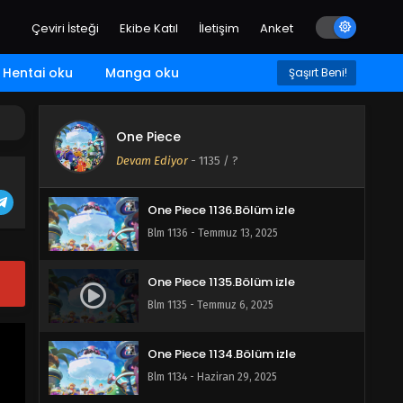
Blm 1139 - Ağustos 11, 2025
Çeviri İsteği
Ekibe Katıl
İletişim
Anket
One Piece 1138.Bölüm izle
Hentai oku
Manga oku
Şaşırt Beni!
Blm 1138 - Ağustos 3, 2025
One Piece
One Piece 1137Bölüm izle
Devam Ediyor
-
1135
/ ?
Blm 1137 - Temmuz 27, 2025
One Piece 1136.Bölüm izle
Blm 1136 - Temmuz 13, 2025
One Piece 1135.Bölüm izle
Blm 1135 - Temmuz 6, 2025
One Piece 1134.Bölüm izle
Blm 1134 - Haziran 29, 2025