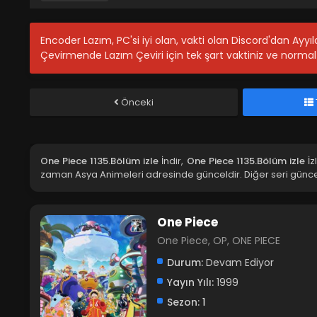
Encoder Lazım, PC'si iyi olan, vakti olan Discord'dan Ayy
Çevirmende Lazım Çeviri için tek şart vaktiniz ve normal 
Önceki
One Piece 1135.Bölüm izle
İndir,
One Piece 1135.Bölüm izle
İz
zaman Asya Animeleri adresinde günceldir. Diğer seri günce
One Piece
One Piece, OP, ONE PIECE
Durum:
Devam Ediyor
Yayın Yılı:
1999
Sezon:
1