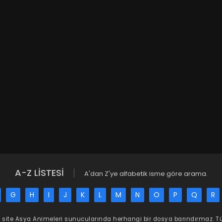
A-Z LİSTESİ
A'dan Z'ye alfabetik isme göre arama.
G
H
I
J
K
L
M
N
O
P
Q
R
 site
Asya Animeleri
sunucularında herhangi bir dosya barındırmaz. 