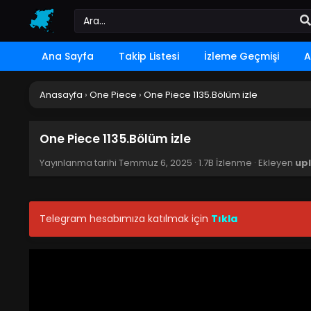
Ana Sayfa
Takip Listesi
İzleme Geçmişi
A
Anasayfa
›
One Piece
›
One Piece 1135.Bölüm izle
One Piece 1135.Bölüm izle
Yayınlanma tarihi
Temmuz 6, 2025
·
1.7B İzlenme
· Ekleyen
up
Telegram hesabımıza katılmak için
Tıkla