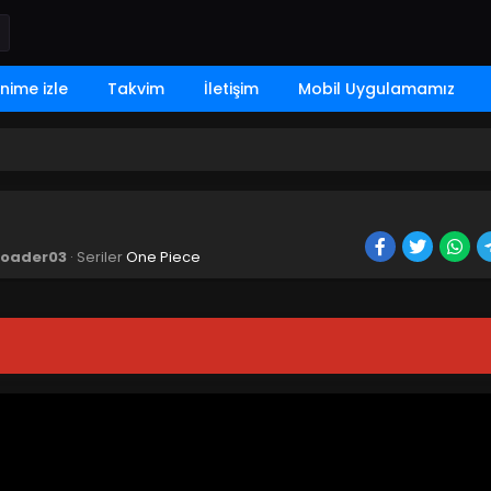
nime izle
Takvim
İletişim
Mobil Uygulamamız
loader03
· Seriler
One Piece