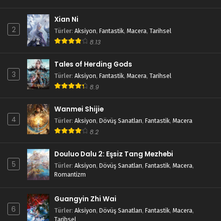
Xian Ni
2
Türler
:
Aksiyon
,
Fantastik
,
Macera
,
Tarihsel
8.13
Tales of Herding Gods
3
Türler
:
Aksiyon
,
Fantastik
,
Macera
,
Tarihsel
8.9
Wanmei Shijie
4
Türler
:
Aksiyon
,
Dövüş Sanatları
,
Fantastik
,
Macera
8.2
Douluo Dalu 2: Eşsiz Tang Mezhebi
5
Türler
:
Aksiyon
,
Dövüş Sanatları
,
Fantastik
,
Macera
,
Romantizm
Guangyin Zhi Wai
6
Türler
:
Aksiyon
,
Dövüş Sanatları
,
Fantastik
,
Macera
,
Tarihsel