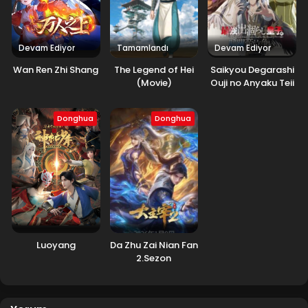
Devam Ediyor
Tamamlandı
Devam Ediyor
Wan Ren Zhi Shang
The Legend of Hei
Saikyou Degarashi
(Movie)
Ouji no Anyaku Teii
Arasoi
Donghua
Donghua
Luoyang
Da Zhu Zai Nian Fan
2.Sezon