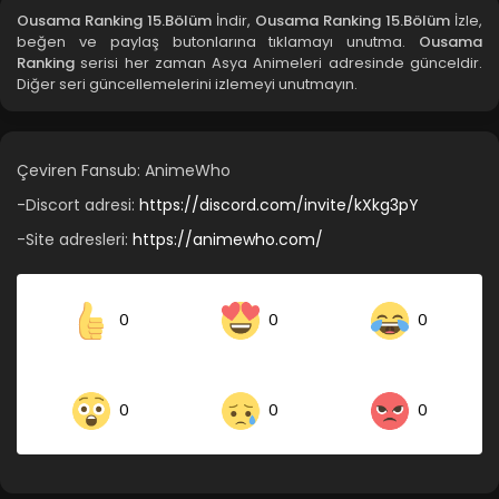
Ousama Ranking 15.Bölüm
İndir,
Ousama Ranking 15.Bölüm
İzle,
beğen ve paylaş butonlarına tıklamayı unutma.
Ousama
Ousama Ranking 11.Bölüm
Ranking
serisi her zaman Asya Animeleri adresinde günceldir.
Diğer seri güncellemelerini izlemeyi unutmayın.
Blm 11 - Ousama Ranking 11.Bölüm - Ocak 2, 2022
Ousama Ranking 10.Bölüm
Çeviren Fansub: AnimeWho
Blm 10 - Ousama Ranking 10.Bölüm - Ocak 2, 2022
-Discort adresi:
https://discord.com/invite/kXkg3pY
Ousama Ranking 9.Bölüm
-Site adresleri:
https://animewho.com/
Blm 9 - Ousama Ranking 9.Bölüm - Ocak 2, 2022
0
0
0
Ousama Ranking 8.Bölüm
Blm 8 - Ousama Ranking 8.Bölüm - Ocak 2, 2022
0
0
0
Ousama Ranking 7.Bölüm
Blm 7 - Ousama Ranking 7.Bölüm - Ocak 2, 2022