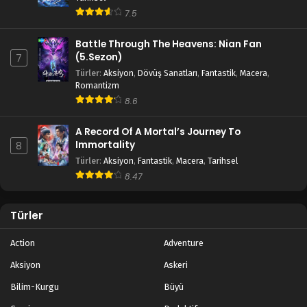
7.5
Battle Through The Heavens: Nian Fan
(5.Sezon)
7
Türler
:
Aksiyon
,
Dövüş Sanatları
,
Fantastik
,
Macera
,
Romantizm
8.6
A Record Of A Mortal’s Journey To
Immortality
8
Türler
:
Aksiyon
,
Fantastik
,
Macera
,
Tarihsel
8.47
Türler
Action
Adventure
Aksiyon
Askeri
Bilim-Kurgu
Büyü