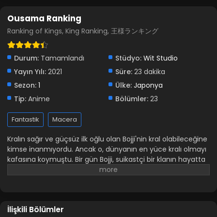
Ousama Ranking 6.Bölüm
Blm 6 - Ousama Ranking 6.Bölüm - Ocak 2, 2022
Ousama Ranking
Ranking of Kings, King Ranking, 王様ランキング
Ousama Ranking 5.Bölüm
Blm 5 - Ousama Ranking 5.Bölüm - Ocak 2, 2022
Durum:
Tamamlandı
Stüdyo:
Wit Studio
Yayın Yılı:
2021
Süre:
23 dakika
Ousama Ranking 4.Bölüm
Sezon:
1
Ülke:
Japonya
Blm 4 - Ousama Ranking 4.Bölüm - Ocak 2, 2022
Tip:
Anime
Bölümler:
23
Ousama Ranking 3.Bölüm
Fantastik
Macera
Blm 3 - Ousama Ranking 3.Bölüm - Ocak 2, 2022
Kralın sağır ve güçsüz ilk oğlu olan Bojji'nin kral olabileceğine
kimse inanmıyordu. Ancak o, dünyanın en yüce kralı olmayı
Ousama Ranking 2.Bölüm
kafasına koymuştu. Bir gün Bojji, suikastçi bir klanın hayatta
kalan tek ferdi olan Kage(Gölge) ile tanıştı. İlginç bir şekilde
Blm 2 - Ousama Ranking 2.Bölüm - Ocak 2, 2022
onun hislerini anlayan Kage, dünyanın en yüce kralı olma
yolundaki uzun macerasında ona eşlik edecekti. Animenin
Ousama Ranking 1.Bölüm
diğer isimleri: Ranking of Kings King Ranking 王様ランキング
İlişkili Bölümler
Blm 1 - Ousama Ranking 1.Bölüm - Ocak 2, 2022