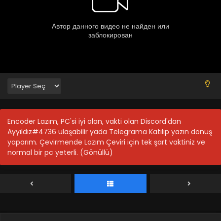
Blm 23 - Ousama Ranking 23.Bölüm Final - Mart 26, 2022
Ousama Ranking 22.Bölüm
Blm 22 - Ousama Ranking 22.Bölüm - Mart 20, 2022
Ousama Ranking 21.Bölüm
Blm 21 - Ousama Ranking 21.Bölüm - Mart 20, 2022
Ousama Ranking 20.Bölüm
Encoder Lazım, PC'si iyi olan, vakti olan Discord'dan
Blm 20 - Ousama Ranking 20.Bölüm - Mart 7, 2022
Ayyıldız#4736 ulaşabilir yada Telegrama Katılıp yazın dönüş
yaparım. Çevirmende Lazım Çeviri için tek şart vaktiniz ve
normal bir pc yeterli. (Gönüllü)
Ousama Ranking 19.Bölüm
Blm 19 - Ousama Ranking 19.Bölüm - Şubat 26, 2022
Ousama Ranking 18.Bölüm
Blm 18 - Ousama Ranking 18.Bölüm - Şubat 20, 2022