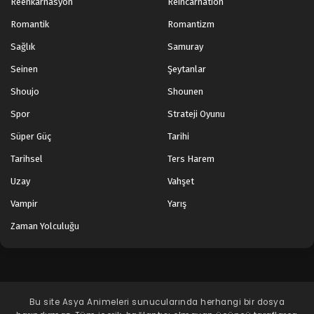
Reenkarnasyon
Reincarnation
Romantik
Romantizm
Sağlık
Samuray
Seinen
Şeytanlar
Shoujo
Shounen
Spor
Strateji Oyunu
Süper Güç
Tarihi
Tarihsel
Ters Harem
Uzay
Vahşet
Vampir
Yarış
Zaman Yolculuğu
Bu site
Asya Animeleri
sunucularında herhangi bir dosya