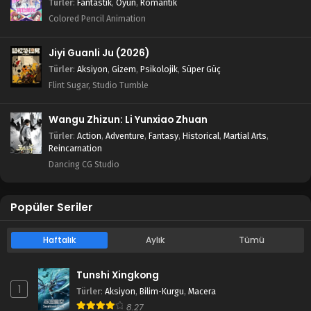
Türler
:
Fantastik
,
Oyun
,
Romantik
Colored Pencil Animation
Jiyi Guanli Ju (2026)
Türler
:
Aksiyon
,
Gizem
,
Psikolojik
,
Süper Güç
Flint Sugar, Studio Tumble
Wangu Zhizun: Li Yunxiao Zhuan
Türler
:
Action
,
Adventure
,
Fantasy
,
Historical
,
Martial Arts
,
Reincarnation
Dancing CG Studio
Popüler Seriler
Haftalık
Aylık
Tümü
Tunshi Xingkong
1
Türler
:
Aksiyon
,
Bilim-Kurgu
,
Macera
8.27