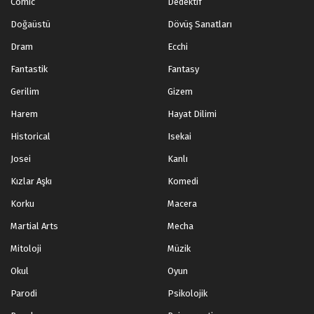
Comic
Dedektif
Doğaüstü
Dövüş Sanatları
Dram
Ecchi
Fantastik
Fantasy
Gerilim
Gizem
Harem
Hayat Dilimi
Historical
Isekai
Josei
Kanlı
Kızlar Aşkı
Komedi
Korku
Macera
Martial Arts
Mecha
Mitoloji
Müzik
Okul
Oyun
Parodi
Psikolojik