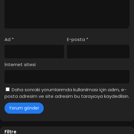
Ad
*
E-posta
*
İnternet sitesi
Daha sonraki yorumlarımda kullanılması için adım, e-
posta adresim ve site adresim bu tarayıcıya kaydedilsin.
Filtre