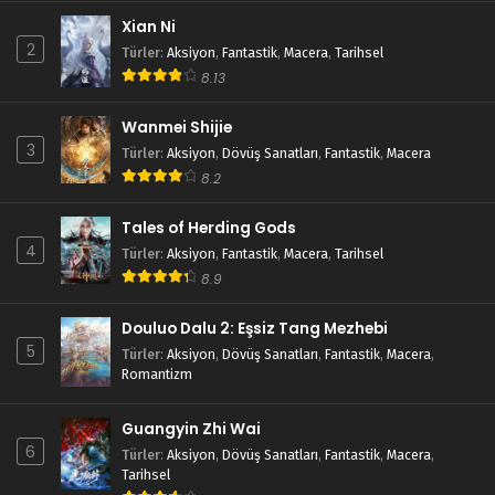
Xian Ni
2
Türler
:
Aksiyon
,
Fantastik
,
Macera
,
Tarihsel
8.13
Wanmei Shijie
3
Türler
:
Aksiyon
,
Dövüş Sanatları
,
Fantastik
,
Macera
8.2
Tales of Herding Gods
4
Türler
:
Aksiyon
,
Fantastik
,
Macera
,
Tarihsel
8.9
Douluo Dalu 2: Eşsiz Tang Mezhebi
5
Türler
:
Aksiyon
,
Dövüş Sanatları
,
Fantastik
,
Macera
,
Romantizm
Guangyin Zhi Wai
6
Türler
:
Aksiyon
,
Dövüş Sanatları
,
Fantastik
,
Macera
,
Tarihsel