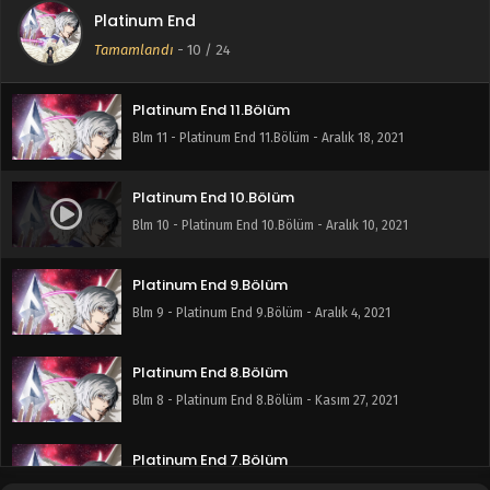
Platinum End
Platinum End 12.Bölüm
Tamamlandı
-
10
/ 24
Blm 12 - Platinum End 12.Bölüm - Aralık 28, 2021
Platinum End 11.Bölüm
Blm 11 - Platinum End 11.Bölüm - Aralık 18, 2021
Platinum End 10.Bölüm
Blm 10 - Platinum End 10.Bölüm - Aralık 10, 2021
Platinum End 9.Bölüm
Blm 9 - Platinum End 9.Bölüm - Aralık 4, 2021
Platinum End 8.Bölüm
Blm 8 - Platinum End 8.Bölüm - Kasım 27, 2021
Platinum End 7.Bölüm
Blm 7 - Platinum End 7.Bölüm - Kasım 19, 2021