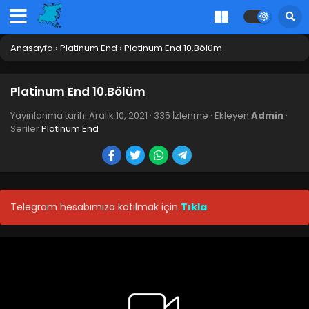
Platinum End 23.Bölüm
Blm 23 - Platinum End 23.Bölüm - Mart 20, 2022
Anasayfa
›
Platinum End
›
Platinum End 10.Bölüm
Platinum End 22.Bölüm
Platinum End 10.Bölüm
Blm 22 - Platinum End 22.Bölüm - Mart 20, 2022
Yayınlanma tarihi
Aralık 10, 2021
·
335 İzlenme
· Ekleyen
Admin
·
Seriler
Platinum End
Platinum End 21.Bölüm
Blm 21 - Platinum End 21.Bölüm - Mart 4, 2022
Platinum End 20.Bölüm
Telegram hesabımıza katılmak için
Tıkla
Blm 20 - Platinum End 20.Bölüm - Şubat 25, 2022
Platinum End 19.Bölüm
Blm 19 - Platinum End 19.Bölüm - Şubat 18, 2022
Platinum End 18.Bölüm