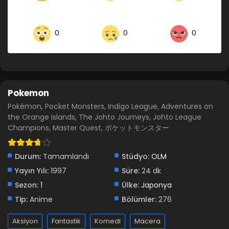
0
0
0
Pokemon
Pokémon, Pocket Monsters, Indigo League, Adventures on
the Orange Islands, The Johto Journeys, Johto League
Champions, Master Quest, ポケットモンスター
Durum:
Tamamlandı
Stüdyo:
OLM
Yayın Yılı:
1997
Süre:
24 dk
Sezon:
1
Ülke:
Japonya
Tip:
Anime
Bölümler:
276
Aksiyon
Fantastik
Komedi
Macera