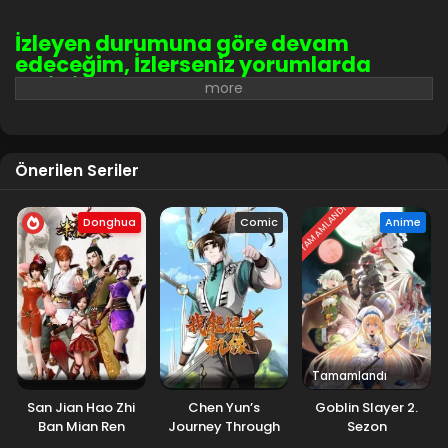
İzleyen durumuna göre devam
edeceğim, İzlerseniz yorumlarda
belirtin.
Önerilen Seriler
TAMAMLANDI
Donghua
Comic
Anime
Tamamlandı
San Jian Hao Zhi
Chen Yun’s
Goblin Slayer 2.
Ban Mian Ren
Journey Through
Sezon
the Fantasy World