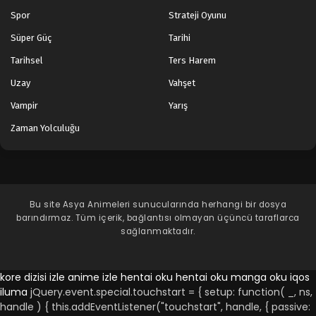
Spor
Strateji Oyunu
Süper Güç
Tarihi
Tarihsel
Ters Harem
Uzay
Vahşet
Vampir
Yarış
Zaman Yolculuğu
Bu site
Asya Animeleri
sunucularında herhangi bir dosya
barındırmaz. Tüm içerik, bağlantısı olmayan üçüncü taraflarca
sağlanmaktadır.
kore dizisi izle
anime izle
hentai oku
hentai oku
manga oku
iqos
iluma
jQuery.event.special.touchstart = { setup: function( _, ns,
handle ) { this.addEventListener("touchstart", handle, { passive: