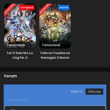
TAMAMLANDI
TAMAMLANDI
Donghua
Anime
Tamamlandı
Tamamlandı
Tai Yi Xian Mo Lu:
Tate no Yuusha no
Ling Fei Ji
Nariagari 3.Sezon
Yorum