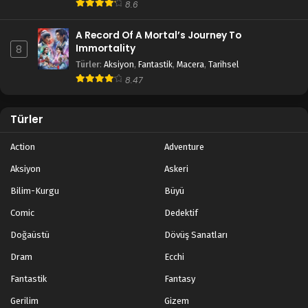
8.6
A Record Of A Mortal’s Journey To
Immortality
8
Türler
:
Aksiyon
,
Fantastik
,
Macera
,
Tarihsel
8.47
Türler
Action
Adventure
Aksiyon
Askeri
Bilim-Kurgu
Büyü
Comic
Dedektif
Doğaüstü
Dövüş Sanatları
Dram
Ecchi
Fantastik
Fantasy
Gerilim
Gizem