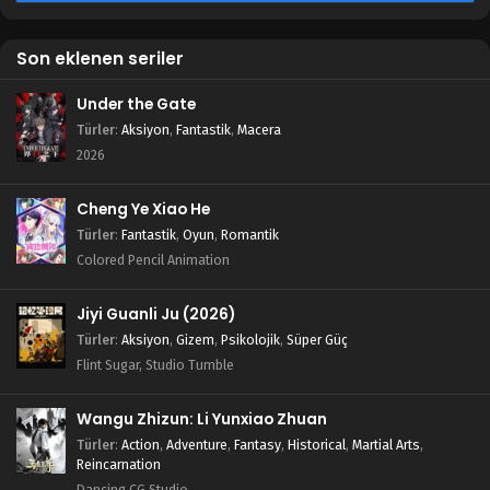
Son eklenen seriler
Under the Gate
Türler
:
Aksiyon
,
Fantastik
,
Macera
2026
Cheng Ye Xiao He
Türler
:
Fantastik
,
Oyun
,
Romantik
Colored Pencil Animation
Jiyi Guanli Ju (2026)
Türler
:
Aksiyon
,
Gizem
,
Psikolojik
,
Süper Güç
Flint Sugar, Studio Tumble
Wangu Zhizun: Li Yunxiao Zhuan
Türler
:
Action
,
Adventure
,
Fantasy
,
Historical
,
Martial Arts
,
Reincarnation
Dancing CG Studio