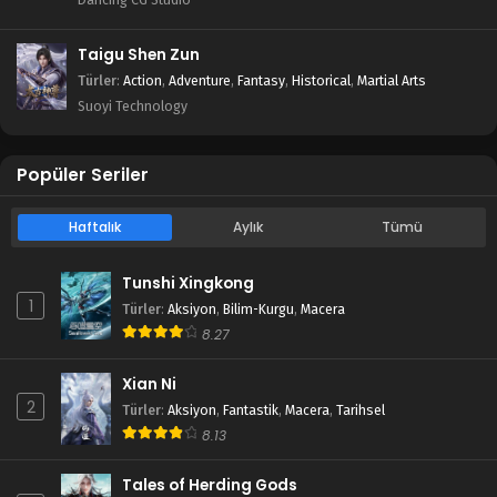
Taigu Shen Zun
Türler
:
Action
,
Adventure
,
Fantasy
,
Historical
,
Martial Arts
Suoyi Technology
Popüler Seriler
Haftalık
Aylık
Tümü
Tunshi Xingkong
1
Türler
:
Aksiyon
,
Bilim-Kurgu
,
Macera
8.27
Xian Ni
2
Türler
:
Aksiyon
,
Fantastik
,
Macera
,
Tarihsel
8.13
Tales of Herding Gods