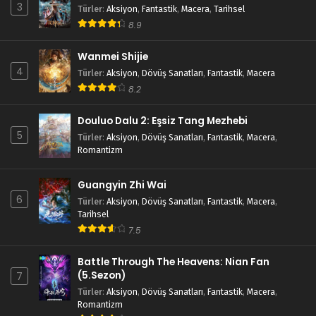
3
Türler
:
Aksiyon
,
Fantastik
,
Macera
,
Tarihsel
8.9
Wanmei Shijie
4
Türler
:
Aksiyon
,
Dövüş Sanatları
,
Fantastik
,
Macera
8.2
Douluo Dalu 2: Eşsiz Tang Mezhebi
5
Türler
:
Aksiyon
,
Dövüş Sanatları
,
Fantastik
,
Macera
,
Romantizm
Guangyin Zhi Wai
6
Türler
:
Aksiyon
,
Dövüş Sanatları
,
Fantastik
,
Macera
,
Tarihsel
7.5
Battle Through The Heavens: Nian Fan
(5.Sezon)
7
Türler
:
Aksiyon
,
Dövüş Sanatları
,
Fantastik
,
Macera
,
Romantizm