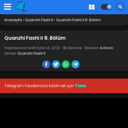
Anasayfa
›
Quanzhi Fashi II
›
Quanzhi Fashi II 8. Bölüm
Quanzhi Fashi II 8. Bölüm
Yayınlanma tarihi
Eylül 14, 2022
·
1B İzlenme
· Ekleyen
Admin
·
Seriler
Quanzhi Fashi II
Telegram hesabımıza katılmak için
Tıkla