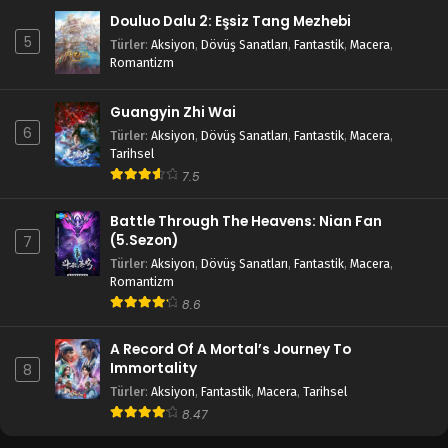
Douluo Dalu 2: Eşsiz Tang Mezhebi
5
Türler
:
Aksiyon
,
Dövüş Sanatları
,
Fantastik
,
Macera
,
Romantizm
Guangyin Zhi Wai
6
Türler
:
Aksiyon
,
Dövüş Sanatları
,
Fantastik
,
Macera
,
Tarihsel
7.5
Battle Through The Heavens: Nian Fan
(5.Sezon)
7
Türler
:
Aksiyon
,
Dövüş Sanatları
,
Fantastik
,
Macera
,
Romantizm
8.6
A Record Of A Mortal’s Journey To
Immortality
8
Türler
:
Aksiyon
,
Fantastik
,
Macera
,
Tarihsel
8.47