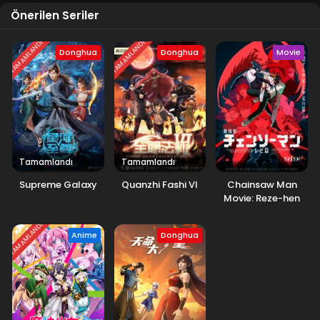
Önerilen Seriler
TAMAMLANDI
TAMAMLANDI
Donghua
Donghua
Movie
Tamamlandı
Tamamlandı
Supreme Galaxy
Quanzhi Fashi VI
Chainsaw Man
Movie: Reze-hen
TAMAMLANDI
Anime
Donghua