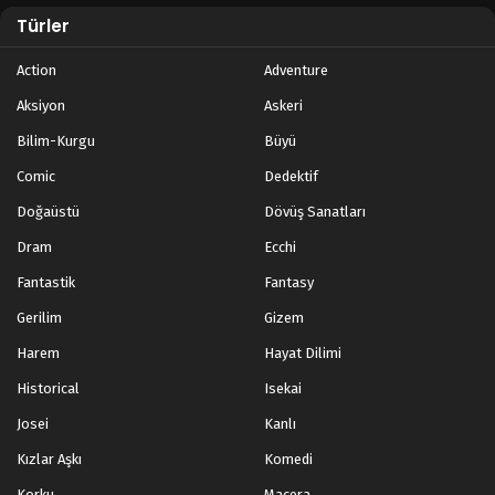
Türler
Action
Adventure
Aksiyon
Askeri
Bilim-Kurgu
Büyü
Comic
Dedektif
Doğaüstü
Dövüş Sanatları
Dram
Ecchi
Fantastik
Fantasy
Gerilim
Gizem
Harem
Hayat Dilimi
Historical
Isekai
Josei
Kanlı
Kızlar Aşkı
Komedi
Korku
Macera