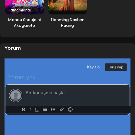
Tamamlandı
Mahou Shoujo ni
Tianming Dashen
Akogarete
Huang
Yorum