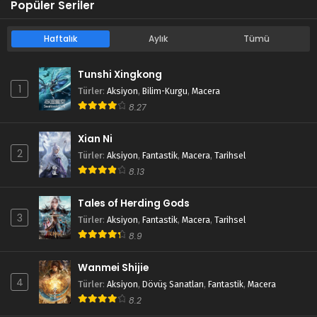
Popüler Seriler
Haftalık
Aylık
Tümü
Tunshi Xingkong
1
Türler
:
Aksiyon
,
Bilim-Kurgu
,
Macera
8.27
Xian Ni
2
Türler
:
Aksiyon
,
Fantastik
,
Macera
,
Tarihsel
8.13
Tales of Herding Gods
3
Türler
:
Aksiyon
,
Fantastik
,
Macera
,
Tarihsel
8.9
Wanmei Shijie
4
Türler
:
Aksiyon
,
Dövüş Sanatları
,
Fantastik
,
Macera
8.2