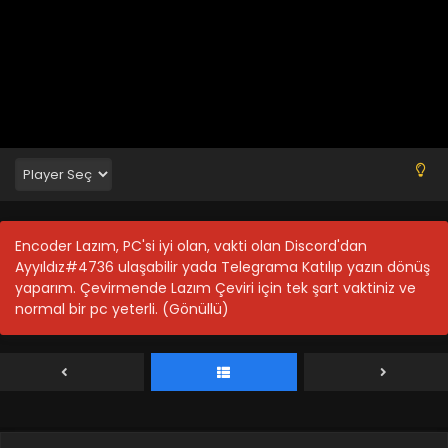
Quanzhi Fashi II 1-12.Bölüm
Encoder Lazım, PC'si iyi olan, vakti olan Discord'dan
Blm 1-12 - Nisan 13, 2026
Ayyıldız#4736 ulaşabilir yada Telegrama Katılıp yazın dönüş
yaparım. Çevirmende Lazım Çeviri için tek şart vaktiniz ve
normal bir pc yeterli. (Gönüllü)
Quanzhi Fashi II 12. Bölüm Final
Blm 12 - Eylül 14, 2022
Quanzhi Fashi II 11. Bölüm
Blm 11 - Eylül 14, 2022