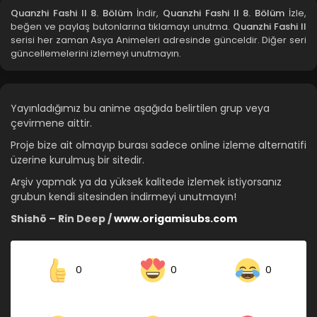
Quanzhi Fashi II 8. Bölüm
İndir,
Quanzhi Fashi II 8. Bölüm
İzle,
beğen ve paylaş butonlarına tıklamayı unutma.
Quanzhi Fashi II
Quanzhi Fashi II 4. Bölüm
serisi her zaman Asya Animeleri adresinde günceldir. Diğer seri
güncellemelerini izlemeyi unutmayın.
Blm 4 - Eylül 14, 2022
Quanzhi Fashi II 3. Bölüm
Yayınladığımız bu anime aşağıda belirtilen grup veya
Blm 3 - Eylül 14, 2022
çevirmene aittir.
Proje bize ait olmayıp burası sadece online izleme alternatifi
Quanzhi Fashi II 2. Bölüm
üzerine kurulmuş bir sitedir.
Blm 2 - Eylül 14, 2022
Arşiv yapmak ya da yüksek kalitede izlemek istiyorsanız
grubun kendi sitesinden indirmeyi unutmayın!
Quanzhi Fashi II 1. Bölüm
Shishõ – Rin Deep /
www.origamisubs.com
Blm 1 - Eylül 14, 2022
0
0
0