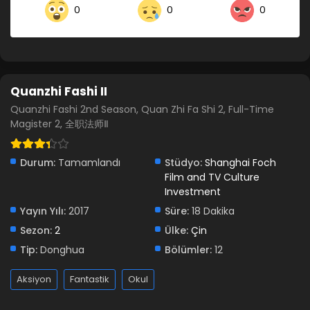
0
0
0
Quanzhi Fashi II
Quanzhi Fashi 2nd Season, Quan Zhi Fa Shi 2, Full-Time
Magister 2, 全职法师Ⅱ
Durum:
Tamamlandı
Stüdyo:
Shanghai Foch
Film and TV Culture
Investment
Yayın Yılı:
2017
Süre:
18 Dakika
Sezon:
2
Ülke:
Çin
Tip:
Donghua
Bölümler:
12
Aksiyon
Fantastik
Okul