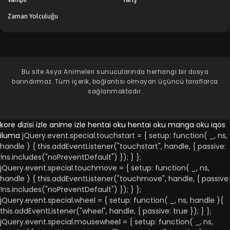
Zaman Yolculuğu
Bu site
Asya Animeleri
sunucularında herhangi bir dosya
barındırmaz. Tüm içerik, bağlantısı olmayan üçüncü taraflarca
sağlanmaktadır.
kore dizisi izle
anime izle
hentai oku
hentai oku
manga oku
iqos
iluma
jQuery.event.special.touchstart = { setup: function( _, ns,
handle ) { this.addEventListener("touchstart", handle, { passive:
!ns.includes("noPreventDefault") }); } };
jQuery.event.special.touchmove = { setup: function( _, ns,
handle ) { this.addEventListener("touchmove", handle, { passive:
!ns.includes("noPreventDefault") }); } };
jQuery.event.special.wheel = { setup: function( _, ns, handle ){
this.addEventListener("wheel", handle, { passive: true }); } };
jQuery.event.special.mousewheel = { setup: function( _, ns,