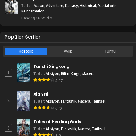
Türler
:
Action
,
Adventure
,
Fantasy
,
Historical
,
Martial Arts
,
Reincarnation
Dancing CG Studio
Popüler Seriler
Haftalık
Aylık
Tümü
Tunshi Xingkong
1
Türler
:
Aksiyon
,
Bilim-Kurgu
,
Macera
8.27
Xian Ni
2
Türler
:
Aksiyon
,
Fantastik
,
Macera
,
Tarihsel
8.13
Tales of Herding Gods
3
Türler
:
Aksiyon
,
Fantastik
,
Macera
,
Tarihsel
8.9