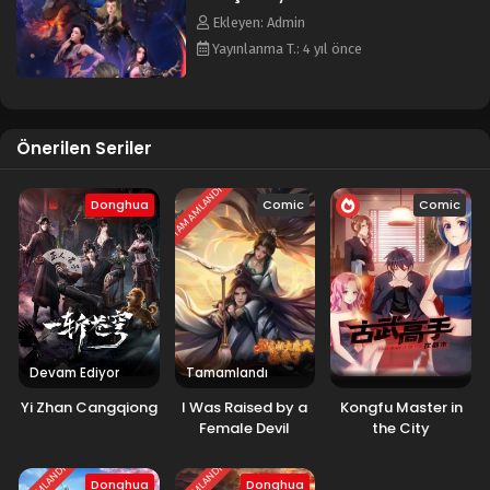
Blm 22 - Eylül 10, 2022
Ekleyen: Admin
Yayınlanma T.: 4 yıl önce
Rise of the Dragon 21.Bölüm Türkçe Altyazılı
Blm 21 - Eylül 7, 2022
Önerilen Seriler
Rise of the Dragon 20.Bölüm Türkçe Altyazılı
Blm 20 - Eylül 3, 2022
TAMAMLANDI
Donghua
Comic
Comic
Rise of the Dragon 19.Bölüm Türkçe Altyazılı
Blm 19 - Ağustos 30, 2022
Rise of the Dragon 18.Bölüm Türkçe Altyazılı
Blm 18 - Ağustos 27, 2022
Devam Ediyor
Tamamlandı
Yi Zhan Cangqiong
I Was Raised by a
Kongfu Master in
Rise of the Dragon 17.Bölüm Türkçe Altyazılı
Female Devil
the City
Blm 17 - Ağustos 23, 2022
Donghua
Donghua