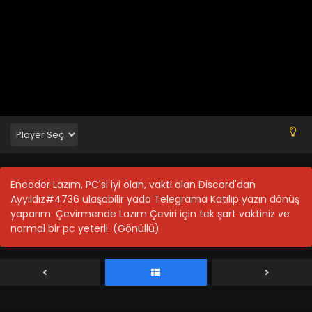
Encoder Lazım, PC'si iyi olan, vakti olan Discord'dan
Ayyıldız#4736 ulaşabilir yada Telegrama Katılıp yazın dönüş
yaparım. Çevirmende Lazım Çeviri için tek şart vaktiniz ve
normal bir pc yeterli. (Gönüllü)
Rise of the Dragon 40.Bölüm Türkçe Altyazılı
Blm 40 - Kasım 12, 2022
Rise of the Dragon 39.Bölüm Türkçe Altyazılı
Blm 39 - Kasım 8, 2022