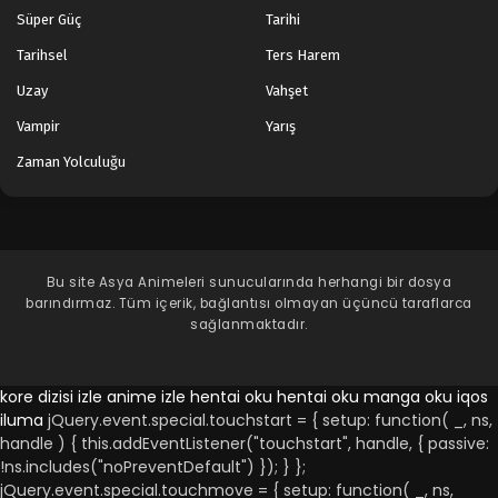
Süper Güç
Tarihi
Tarihsel
Ters Harem
Uzay
Vahşet
Vampir
Yarış
Zaman Yolculuğu
Bu site
Asya Animeleri
sunucularında herhangi bir dosya
barındırmaz. Tüm içerik, bağlantısı olmayan üçüncü taraflarca
sağlanmaktadır.
kore dizisi izle
anime izle
hentai oku
hentai oku
manga oku
iqos
iluma
jQuery.event.special.touchstart = { setup: function( _, ns,
handle ) { this.addEventListener("touchstart", handle, { passive:
!ns.includes("noPreventDefault") }); } };
jQuery.event.special.touchmove = { setup: function( _, ns,