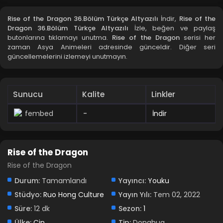
Blm 33 - Ekim 18, 2022
Rise of the Dragon 36.Bölüm Türkçe Altyazılı
İndir,
Rise of the
Dragon 36.Bölüm Türkçe Altyazılı
İzle, beğen ve paylaş
Rise of the Dragon 32.Bölüm Türkçe Altyazılı
butonlarına tıklamayı unutma.
Rise of the Dragon
serisi her
zaman Asya Animeleri adresinde günceldir. Diğer seri
Blm 32 - Ekim 15, 2022
güncellemelerini izlemeyi unutmayın.
Rise of the Dragon 31.Bölüm Türkçe Altyazılı
Blm 31 - Ekim 14, 2022
Sunucu
Kalite
Linkler
fembed
-
İndir
Rise of the Dragon 30.Bölüm Türkçe Altyazılı
Blm 30 - Ekim 8, 2022
Rise of the Dragon
Rise of the Dragon 29.Bölüm Türkçe Altyazılı
Rise of the Dragon
Blm 29 - Ekim 4, 2022
Durum:
Tamamlandı
Yayıncı:
Youku
Stüdyo:
Ruo Hong Culture
Yayın Yılı:
Tem 02, 2022
Rise of the Dragon 28.Bölüm Türkçe Altyazılı
Süre:
12 dk
Sezon:
1
Blm 28 - Ekim 2, 2022
Ülke:
Çin
Tip:
Donghua