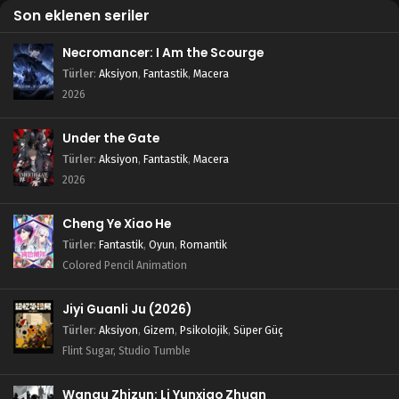
Son eklenen seriler
Blm 5 - Temmuz 15, 2022
Necromancer: I Am the Scourge
Rise of the Dragon 4.Bölüm Türkçe Altyazılı
Türler
:
Aksiyon
,
Fantastik
,
Macera
Blm 4 - Temmuz 9, 2022
2026
Rise of the Dragon 3.Bölüm Türkçe Altyazılı
Under the Gate
Blm 3 - Temmuz 5, 2022
Türler
:
Aksiyon
,
Fantastik
,
Macera
2026
Rise of the Dragon 2.Bölüm Türkçe Altyazılı
Cheng Ye Xiao He
Blm 2 - Temmuz 2, 2022
Türler
:
Fantastik
,
Oyun
,
Romantik
Colored Pencil Animation
Rise of the Dragon 1.Bölüm Türkçe Altyazılı
Blm 1 - Temmuz 2, 2022
Jiyi Guanli Ju (2026)
Türler
:
Aksiyon
,
Gizem
,
Psikolojik
,
Süper Güç
Flint Sugar, Studio Tumble
Wangu Zhizun: Li Yunxiao Zhuan