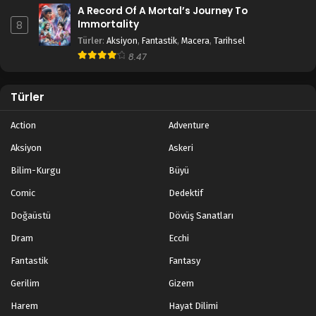
A Record Of A Mortal’s Journey To
Immortality
8
Türler
:
Aksiyon
,
Fantastik
,
Macera
,
Tarihsel
8.47
Türler
Action
Adventure
Aksiyon
Askeri
Bilim-Kurgu
Büyü
Comic
Dedektif
Doğaüstü
Dövüş Sanatları
Dram
Ecchi
Fantastik
Fantasy
Gerilim
Gizem
Harem
Hayat Dilimi