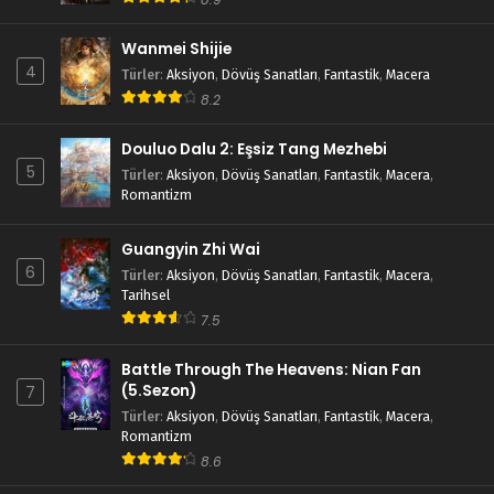
Wanmei Shijie
4
Türler
:
Aksiyon
,
Dövüş Sanatları
,
Fantastik
,
Macera
8.2
Douluo Dalu 2: Eşsiz Tang Mezhebi
5
Türler
:
Aksiyon
,
Dövüş Sanatları
,
Fantastik
,
Macera
,
Romantizm
Guangyin Zhi Wai
6
Türler
:
Aksiyon
,
Dövüş Sanatları
,
Fantastik
,
Macera
,
Tarihsel
7.5
Battle Through The Heavens: Nian Fan
(5.Sezon)
7
Türler
:
Aksiyon
,
Dövüş Sanatları
,
Fantastik
,
Macera
,
Romantizm
8.6