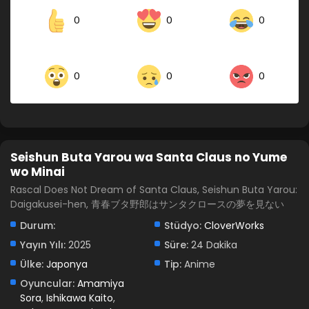
Seishun Buta Yarou wa Santa Claus no Yume
0
0
0
wo Minai 2.Bölüm izle
Blm 2 - Temmuz 12, 2025
Seishun Buta Yarou wa Santa Claus no Yume
0
0
0
wo Minai 1.Bölüm izle
Blm 1 - Temmuz 5, 2025
Seishun Buta Yarou wa Santa Claus no Yume
wo Minai
Rascal Does Not Dream of Santa Claus, Seishun Buta Yarou:
Daigakusei-hen, 青春ブタ野郎はサンタクロースの夢を見ない
Durum:
Stüdyo:
CloverWorks
Yayın Yılı:
2025
Süre:
24 Dakika
Ülke:
Japonya
Tip:
Anime
Oyuncular:
Amamiya
Sora
,
Ishikawa Kaito
,