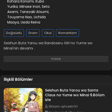
Kohara Konomi
,
Kubo
Yurika
,
Minase Inori
,
Seto
Asami
,
Tanezaki Atsumi
,
Touyama Nao
,
Uchida
Maaya
,
Ueda Reina
Doğaüstü
Dram
Okul
Romantizm
Seishun Buta Yarou wa Randoseru Girl no Yume wo
Minai'nin devamı .
İlişkili Bölümler
Seishun Buta Yarou wa Santa
Claus no Yume wo Minai 9.Bölüm
izle
Ekleyen: uploader03