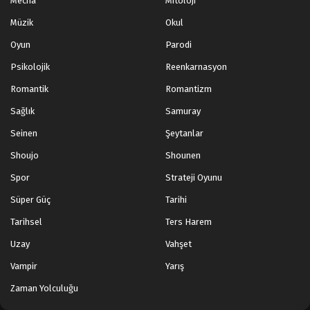
Mecha
Mitoloji
Müzik
Okul
Oyun
Parodi
Psikolojik
Reenkarnasyon
Romantik
Romantizm
Sağlık
Samuray
Seinen
Şeytanlar
Shoujo
Shounen
Spor
Strateji Oyunu
Süper Güç
Tarihi
Tarihsel
Ters Harem
Uzay
Vahşet
Vampir
Yarış
Zaman Yolculuğu