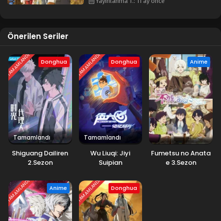
Yayınlanma T.: 11 ay önce
Önerilen Seriler
TAMAMLANDI
TAMAMLANDI
Donghua
Donghua
Anime
Tamamlandı
Tamamlandı
Shiguang Dailiren
Wu Liuqi: Jiyi
Fumetsu no Anata
2.Sezon
Suipian
e 3.Sezon
TAMAMLANDI
TAMAMLANDI
Anime
Donghua