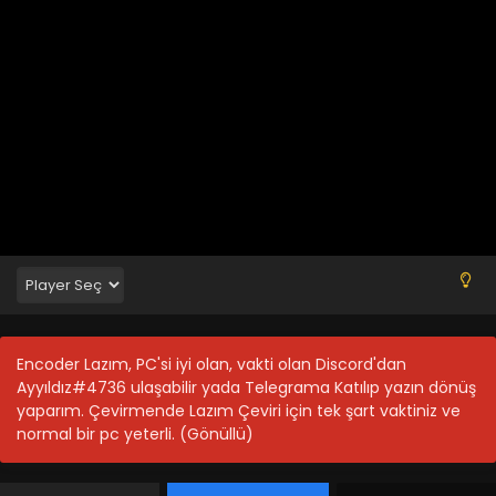
Encoder Lazım, PC'si iyi olan, vakti olan Discord'dan
Ayyıldız#4736 ulaşabilir yada Telegrama Katılıp yazın dönüş
yaparım. Çevirmende Lazım Çeviri için tek şart vaktiniz ve
normal bir pc yeterli. (Gönüllü)