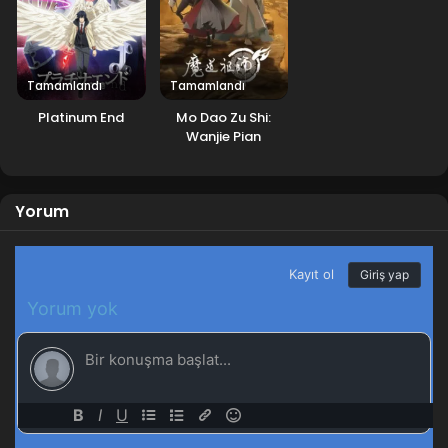
Tamamlandı
Tamamlandı
Platinum End
Mo Dao Zu Shi:
Wanjie Pian
Yorum