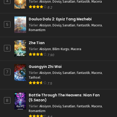
4
Türler
:
Aksiyon
,
Dövüş Sanatları
,
Fantastik
,
Macera
8.2
Douluo Dalu 2: Eşsiz Tang Mezhebi
5
Türler
:
Aksiyon
,
Dövüş Sanatları
,
Fantastik
,
Macera
,
Romantizm
Zhe Tian
6
Türler
:
Aksiyon
,
Bilim-Kurgu
,
Macera
7.90
Guangyin Zhi Wai
7
Türler
:
Aksiyon
,
Dövüş Sanatları
,
Fantastik
,
Macera
,
Tarihsel
7.5
Battle Through The Heavens: Nian Fan
(5.Sezon)
8
Türler
:
Aksiyon
,
Dövüş Sanatları
,
Fantastik
,
Macera
,
Romantizm
8.6