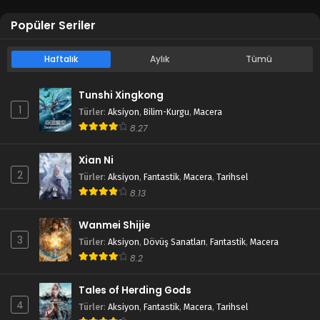
Popüler Seriler
Haftalık
Aylık
Tümü
Tunshi Xingkong
1
Türler
:
Aksiyon
,
Bilim-Kurgu
,
Macera
8.27
Xian Ni
2
Türler
:
Aksiyon
,
Fantastik
,
Macera
,
Tarihsel
8.13
Wanmei Shijie
3
Türler
:
Aksiyon
,
Dövüş Sanatları
,
Fantastik
,
Macera
8.2
Tales of Herding Gods
4
Türler
:
Aksiyon
,
Fantastik
,
Macera
,
Tarihsel