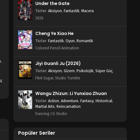
Under the Gate
Türler
:
Aksiyon
,
Fantastik
,
Macera
2026
Cheng Ye Xiao He
Türler
:
Fantastik
,
Oyun
,
Romantik
Colored Pencil Animation
e.
Jiyi Guanli Ju (2026)
Türler
:
Aksiyon
,
Gizem
,
Psikolojik
,
Süper Güç
Flint Sugar, Studio Tumble
P4
Wangu Zhizun: Li Yunxiao Zhuan
Türler
:
Action
,
Adventure
,
Fantasy
,
Historical
,
Martial Arts
,
Reincarnation
Dancing CG Studio
Popüler Seriler