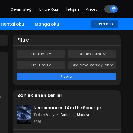
Çeviri İsteği
Ekibe Katıl
İletişim
Anket
Hentai oku
Manga oku
Şaşırt Beni!
Filtre
Tür
Tümü
Durum
Tümü
Tip
Tümü
Sıralama
Varsayılan
Ara
Son eklenen seriler
e
Necromancer: I Am the Scourge
Türler
:
Aksiyon
,
Fantastik
,
Macera
2026