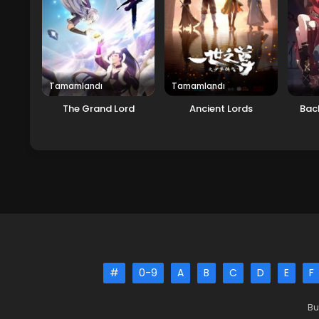
Tamamlandı
Tamamlandı
The Grand Lord
Ancient Lords
Bac
#
0-9
A
B
C
D
E
F
Bu