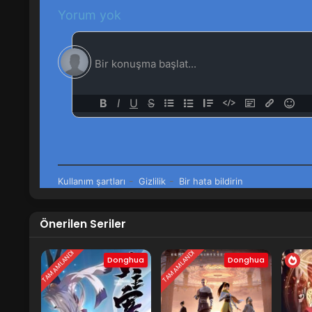
1
29-sai Dokushin Chuuken Boukens
Önerilen Seriler
TAMAMLANDI
TAMAMLANDI
Donghua
Donghua