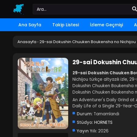
Ana Sayfa
Takip Listesi
İzleme Geçmişi
A
Anasayfa
›
29-sai Dokushin Chuuken Boukensha no Nichijou
29-sai Dokushin Chu
29-sai Dokushin Chuuken Bou
Nichijou türkçe altyazılı izle, 
Dokushin Chuuken Boukensha no N
Dokushin Chuuken Boukensha no 
An Adventurer's Daily Grind at
Daily Life of a Single 29-
Durum:
Tamamlandı
Stüdyo:
HORNETS
Yayın Yılı:
2026