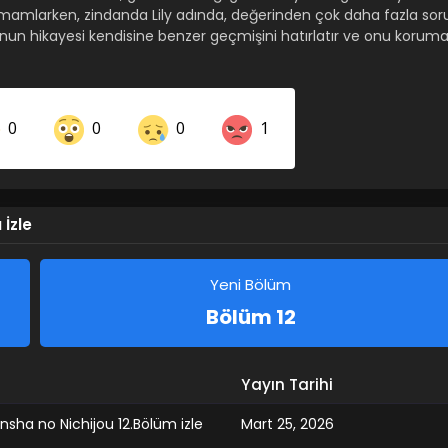
tamamlarken, zindanda Lily adında, değerinden çok daha fazla sor
 onun hikayesi kendisine benzer geçmişini hatırlatır ve onu koruma
0
0
0
1
Share on LinkedIn
Share on Twitter
İzle
Share on Pinterest
Yeni Bölüm
Bölüm 12
Yayın Tarihi
sha no Nichijou 12.Bölüm izle
Mart 25, 2026