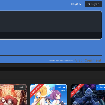
ha no Nichijou 1.Bölüm izle
Ocak 7, 2026
TAMAMLANDI
TAMAMLANDI
Comic
Anime
Anim