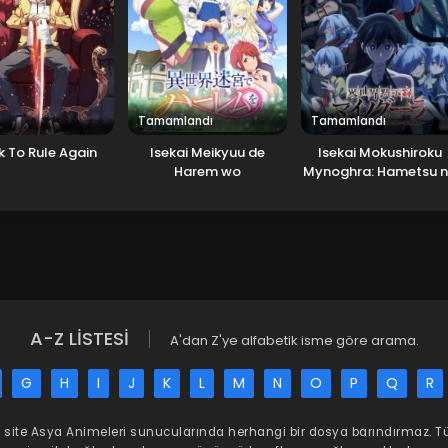
Tamamlandı
Tamamlandı
k To Rule Again
Isekai Meikyuu de
Isekai Mokushiroku
Harem wo
Mynoghra: Hametsu 
Bunmei de Hajimeru
Sekai Seifuku
A-Z LİSTESİ
A'dan Z'ye alfabetik isme göre arama.
G
H
I
J
K
L
M
N
O
P
Q
R
 site
Asya Animeleri
sunucularında herhangi bir dosya barındırmaz. 