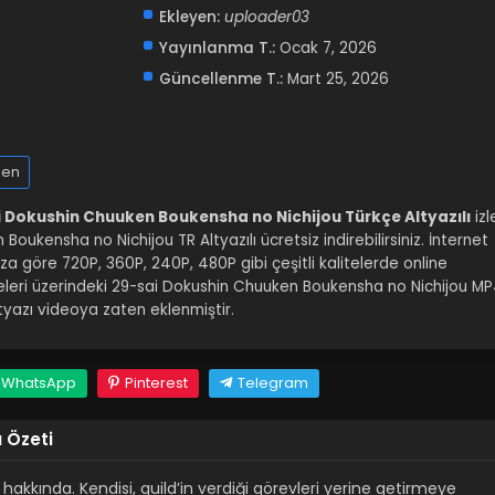
Ekleyen:
uploader03
Yayınlanma T.:
Ocak 7, 2026
Güncellenme T.:
Mart 25, 2026
nen
 Dokushin Chuuken Boukensha no Nichijou Türkçe Altyazılı
izl
oukensha no Nichijou TR Altyazılı ücretsiz indirebilirsiniz. İnternet
za göre 720P, 360P, 240P, 480P gibi çeşitli kalitelerde online
leri üzerindeki 29-sai Dokushin Chuuken Boukensha no Nichijou M
yazı videoya zaten eklenmiştir.
WhatsApp
Pinterest
Telegram
 Özeti
akkında. Kendisi, guild’in verdiği görevleri yerine getirmeye