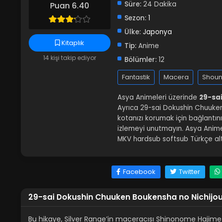
Süre:
24 Dakika
Puan 6.40
Sezon:
1
Ülke:
Japonya
Kitaplık
Tip:
Anime
14 kişi takip ediyor
Bölümler:
12
Fantastik
Macera
Shou
Asya Animeleri üzerinde
29-sai
Ayrıca 29-sai Dokushin Chuuken B
kotanızı korumak için bağlantını
izlemeyi unutmayın. Asya Anime
MKV hardsub softsub Türkçe alt
Facebook
Twitter
29-sai Dokushin Chuuken Boukensha no Nichijou
Bu hikaye, Silver Range’in maceracısı Shinonome Hajime h