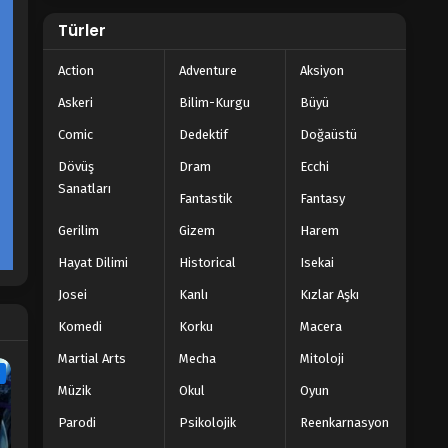
Türler
Action
Adventure
Aksiyon
Askeri
Bilim-Kurgu
Büyü
Comic
Dedektif
Doğaüstü
Dövüş
Dram
Ecchi
Sanatları
Fantastik
Fantasy
Gerilim
Gizem
Harem
Hayat Dilimi
Historical
Isekai
Josei
Kanlı
Kızlar Aşkı
Komedi
Korku
Macera
Martial Arts
Mecha
Mitoloji
e
Müzik
Okul
Oyun
Parodi
Psikolojik
Reenkarnasyon