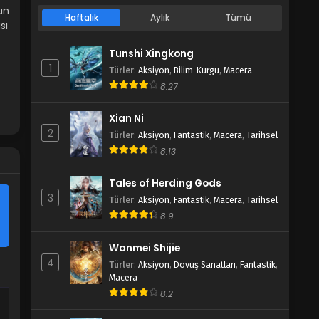
un
Haftalık
Aylık
Tümü
sı
Tunshi Xingkong
1
Türler
:
Aksiyon
,
Bilim-Kurgu
,
Macera
8.27
Xian Ni
2
Türler
:
Aksiyon
,
Fantastik
,
Macera
,
Tarihsel
8.13
Tales of Herding Gods
3
Türler
:
Aksiyon
,
Fantastik
,
Macera
,
Tarihsel
8.9
Wanmei Shijie
4
Türler
:
Aksiyon
,
Dövüş Sanatları
,
Fantastik
,
Macera
8.2