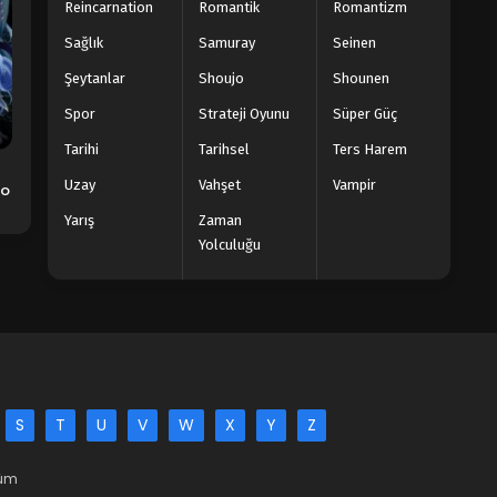
Reincarnation
Romantik
Romantizm
Sağlık
Samuray
Seinen
Şeytanlar
Shoujo
Shounen
Spor
Strateji Oyunu
Süper Güç
Tarihi
Tarihsel
Ters Harem
Uzay
Vahşet
Vampir
no
Yarış
Zaman
Yolculuğu
S
T
U
V
W
X
Y
Z
Tüm