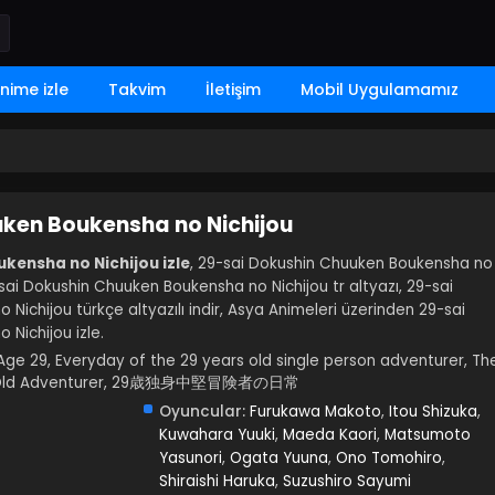
nime izle
Takvim
İletişim
Mobil Uygulamamız
uken Boukensha no Nichijou
kensha no Nichijou izle
, 29-sai Dokushin Chuuken Boukensha no
29-sai Dokushin Chuuken Boukensha no Nichijou tr altyazı, 29-sai
ichijou türkçe altyazılı indir, Asya Animeleri üzerinden 29-sai
Nichijou izle.
 Age 29, Everyday of the 29 years old single person adventurer, Th
Year-Old Adventurer, 29歳独身中堅冒険者の日常
Oyuncular:
Furukawa Makoto
,
Itou Shizuka
,
Kuwahara Yuuki
,
Maeda Kaori
,
Matsumoto
Yasunori
,
Ogata Yuuna
,
Ono Tomohiro
,
Shiraishi Haruka
,
Suzushiro Sayumi