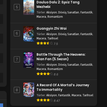
Douluo Dalu 2: Eşsiz Tang
Mezhebi
5
Türler
:
Aksiyon
,
Dövüş Sanatları
,
Fantastik
,
Macera
,
Romantizm
Guangyin Zhi Wai
6
Türler
:
Aksiyon
,
Dövüş Sanatları
,
Fantastik
,
Macera
,
Tarihsel
7.5
Battle Through The Heavens:
Nian Fan (5.Sezon)
7
Türler
:
Aksiyon
,
Dövüş Sanatları
,
Fantastik
,
Macera
,
Romantizm
8.6
A Record Of A Mortal’s Journey
To Immortality
8
Türler
:
Aksiyon
,
Fantastik
,
Macera
,
Tarihsel
8.47