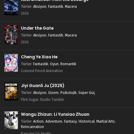
Türler
:
Aksiyon
,
Fantastik
,
Macera
2026
Under the Gate
Türler
:
Aksiyon
,
Fantastik
,
Macera
2026
Cheng Ye Xiao He
Türler
:
Fantastik
,
Oyun
,
Romantik
Colored Pencil Animation
Jiyi Guanli Ju (2026)
Türler
:
Aksiyon
,
Gizem
,
Psikolojik
,
Süper Güç
Flint Sugar, Studio Tumble
Wangu Zhizun: Li Yunxiao Zhuan
Türler
:
Action
,
Adventure
,
Fantasy
,
Historical
,
Martial Arts
,
Reincarnation
Dancing CG Studio