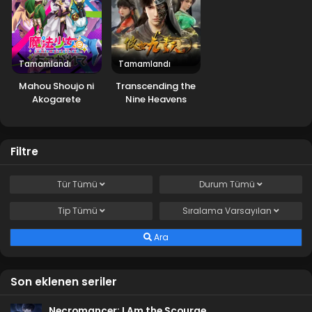
Tamamlandı
Tamamlandı
Mahou Shoujo ni
Transcending the
Akogarete
Nine Heavens
Filtre
Tür
Tümü
Durum
Tümü
Tip
Tümü
Sıralama
Varsayılan
Ara
Son eklenen seriler
Necromancer: I Am the Scourge