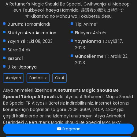
A Returner's Magic Should Be Special, Gwihwanja-ui Mabeop-
eun Teukbyeol-haeya Hamnida, 帰還者の魔法は特別で
す,Kikansha no Mahou wa Tokubetsu desu
Durum:
Tamamlandı
Tip:
Anime
Stüdyo:
Arvo Animation
Ekleyen:
Admin
Yayın Yılı:
Eki 08, 2023
Yayınlanma T.:
Eylül 17,
2023
Süre:
24 dk
Güncellenme T.:
Aralık 23,
Sezon:
1
2023
Ülke:
Japonya
Aksiyon
Fantastik
Okul
Asya Animeleri üzerinde
A Returner’s Magic Should Be
Special Türkçe Altyazılı
izle. Ayrıca A Returner’s Magic Should
Be Special TR Altyazılı ücretsiz indirebilirsiniz. İnternet kotanızı
korumak için bağlantınıza göre 720P, 360P, 240P, 480P gibi
çeşitli kalitelerde online izlemeyi unutmayın. Asya Animeleri
üzerindeki A Returner’s Magic Should Be Special MP4 MKV
hardsub softsub Türkçe altyazı videoya zaten eklenmiştir.
Fragman