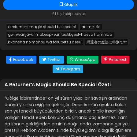
Kitaplık
61 kişi takip ediyor
a returner's magic should be special
anime izle
gwihwanja-ui mabeop-eun teukbyeol-haeya hamnida
kikansha no mahou wa tokubetsu desu
帰還者の魔法は特別です
Facebook
Twitter
WhatsApp
Pinterest
Telegram
A Returner’s Magic Should Be Special Özeti
“Gölge labirentinde” on yıl süren yıkıcı bir savaşın ardından
dünya yıkımın eşiğine gelmiştir. Desir Arman ayakta kalan
son yetenekli büyücülerden biridir, ancak o bile insanlığın
varlığını tehdit eden korkunç düşmanla baş edemez. Tam
da sonun geldiğinden emin olduğu anda, zamanda geriye,
prestijli Hebrion Akademisi’nde büyü eğitimi aldığı ilk günlere
gönderilir! Bu nadir ikinci şansla Desir sadece kendini değil,