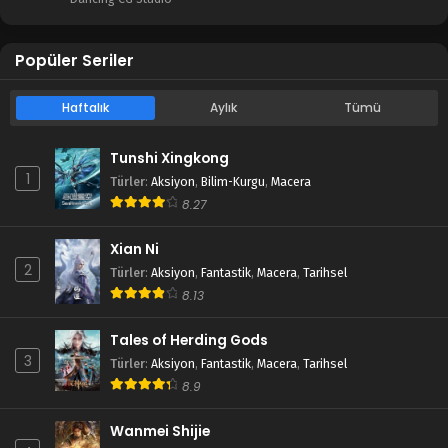
Popüler Seriler
Haftalık
Aylık
Tümü
Tunshi Xingkong
1
Türler
:
Aksiyon
,
Bilim-Kurgu
,
Macera
8.27
Xian Ni
2
Türler
:
Aksiyon
,
Fantastik
,
Macera
,
Tarihsel
8.13
Tales of Herding Gods
3
Türler
:
Aksiyon
,
Fantastik
,
Macera
,
Tarihsel
8.9
Wanmei Shijie