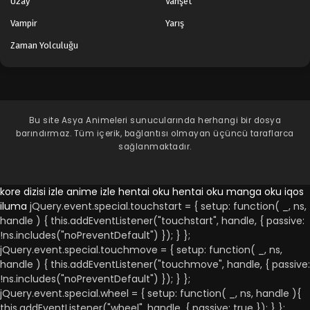
Uzay
Vahşet
Vampir
Yarış
Zaman Yolculuğu
Bu site
Asya Animeleri
sunucularında herhangi bir dosya
barındırmaz. Tüm içerik, bağlantısı olmayan üçüncü taraflarca
sağlanmaktadır.
kore dizisi izle
anime izle
hentai oku
hentai oku
manga oku
iqos
iluma
jQuery.event.special.touchstart = { setup: function( _, ns,
handle ) { this.addEventListener("touchstart", handle, { passive:
!ns.includes("noPreventDefault") }); } };
jQuery.event.special.touchmove = { setup: function( _, ns,
handle ) { this.addEventListener("touchmove", handle, { passive:
!ns.includes("noPreventDefault") }); } };
jQuery.event.special.wheel = { setup: function( _, ns, handle ){
this.addEventListener("wheel", handle, { passive: true }); } };