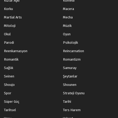
Kızlar Aşkı
Komedi
Korku
Macera
Martial Arts
Mecha
Mitoloji
Müzik
Okul
Oyun
Parodi
Psikolojik
Reenkarnasyon
Reincarnation
Romantik
Romantizm
Sağlık
Samuray
Seinen
Şeytanlar
Shoujo
Shounen
Spor
Strateji Oyunu
Süper Güç
Tarihi
Tarihsel
Ters Harem