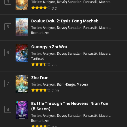
4
Türler
:
Aksiyon
,
Dövüş Sanatları
,
Fantastik
,
Macera
8.2
Douluo Dalu 2: Eşsiz Tang Mezhebi
5
Türler
:
Aksiyon
,
Dövüş Sanatları
,
Fantastik
,
Macera
,
Romantizm
Guangyin Zhi Wai
6
Türler
:
Aksiyon
,
Dövüş Sanatları
,
Fantastik
,
Macera
,
Tarihsel
7.5
Zhe Tian
7
Türler
:
Aksiyon
,
Bilim-Kurgu
,
Macera
7.90
Battle Through The Heavens: Nian Fan
(5.Sezon)
8
Türler
:
Aksiyon
,
Dövüş Sanatları
,
Fantastik
,
Macera
,
Romantizm