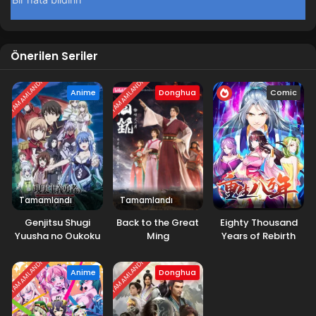
Önerilen Seriler
TAMAMLANDI
TAMAMLANDI
Anime
Donghua
Comic
Tamamlandı
Tamamlandı
Genjitsu Shugi
Back to the Great
Eighty Thousand
Yuusha no Oukoku
Ming
Years of Rebirth
Saikenki 2.Sezon
TAMAMLANDI
TAMAMLANDI
Anime
Donghua