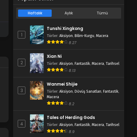
s
Haftalık
Aylık
Tümü
Tunshi Xingkong
1
Türler
:
Aksiyon
,
Bilim-Kurgu
,
Macera
8.27
Xian Ni
2
Türler
:
Aksiyon
,
Fantastik
,
Macera
,
Tarihsel
8.13
Wanmei Shijie
3
Türler
:
Aksiyon
,
Dövüş Sanatları
,
Fantastik
,
Macera
8.2
Tales of Herding Gods
4
Türler
:
Aksiyon
,
Fantastik
,
Macera
,
Tarihsel
8.9