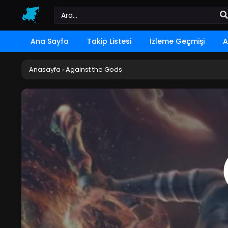
Ana Sayfa
Takip Listesi
İzleme Geçmişi
A
Anasayfa
›
Against the Gods