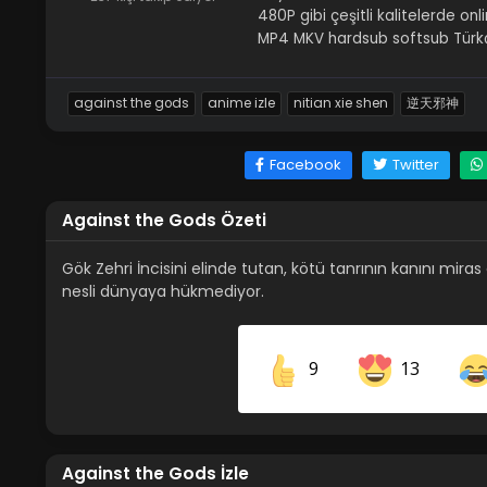
480P gibi çeşitli kalitelerde o
MP4 MKV hardsub softsub Türkçe
against the gods
anime izle
nitian xie shen
逆天邪神
Facebook
Twitter
Against the Gods Özeti
Gök Zehri İncisini elinde tutan, kötü tanrının kanını mira
nesli dünyaya hükmediyor.
9
13
Share on Facebook
Against the Gods İzle