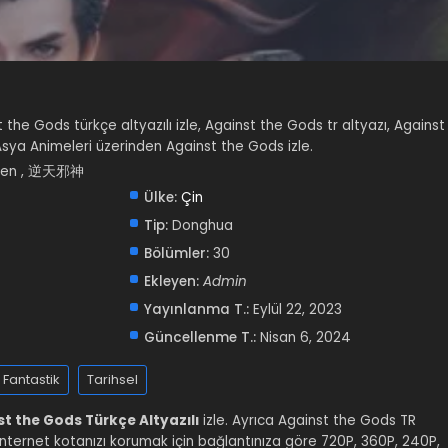
t the Gods türkçe altyazılı izle, Against the Gods tr altyazı, Against
 Asya Animeleri üzerinden Against the Gods izle.
 Shen , 逆天邪神
Ülke:
Çin
Tip:
Donghua
Bölümler:
30
Ekleyen:
Admin
Yayınlanma T.:
Eylül 22, 2023
Güncellenme T.:
Nisan 6, 2024
Fantastik
Tarihsel
t the Gods Türkçe Altyazılı
izle. Ayrıca Against the Gods TR
iz. İnternet kotanızı korumak için bağlantınıza göre 720P, 360P, 240P,