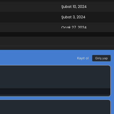
Şubat 10, 2024
Şubat 3, 2024
Ocak 27, 2024
Ocak 20, 2024
Ocak 13, 2024
Ocak 6, 2024
Aralık 30, 2023
Aralık 23, 2023
Aralık 16, 2023
Aralık 9, 2023
Aralık 2, 2023