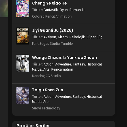
Cheng Ye Xiao He
Türler
:
Fantastik
,
Oyun
,
Romantik
Colored Pencil Animation
Jiyi Guanli Ju (2026)
Türler
:
Aksiyon
,
Gizem
,
Psikolojik
,
Süper Güç
Flint Sugar, Studio Tumble
Wangu Zhizun: Li Yunxiao Zhuan
Türler
:
Action
,
Adventure
,
Fantasy
,
Historical
,
Martial Arts
,
Reincarnation
Dancing CG Studio
Taigu Shen Zun
Türler
:
Action
,
Adventure
,
Fantasy
,
Historical
,
Martial Arts
Suoyi Technology
Popüler Seriler