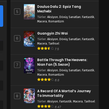
Douluo Dalu 2: Eşsiz Tang
Mezhebi
5
Türler
:
Aksiyon
,
Dövüş Sanatları
,
Fantastik
,
Macera
,
Romantizm
Guangyin Zhi Wai
6
Türler
:
Aksiyon
,
Dövüş Sanatları
,
Fantastik
,
Macera
,
Tarihsel
7.5
Battle Through The Heavens:
Nian Fan (5.Sezon)
7
Türler
:
Aksiyon
,
Dövüş Sanatları
,
Fantastik
,
Macera
,
Romantizm
8.6
A Record Of A Mortal’s Journey
To Immortality
8
Türler
:
Aksiyon
,
Fantastik
,
Macera
,
Tarihsel
8.47