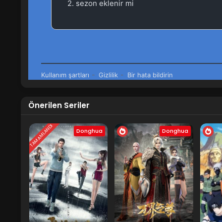
19-24
Against the Gods 19-24.Bölüm iz
13-18
Against the Gods 13-18.Bölüm izl
6-12
Against the Gods 6-12.Bölüm izl
1-5
Against the Gods 1-5.Bölüm izle
Önerilen Seriler
TAMAMLANDI
Donghua
Donghua