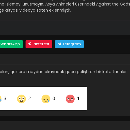
nline izlemeyi unutmayın. Asya Animeleri üzerindeki Against the God
 altyazı videoya zaten eklenmiştir.
WhatsApp
Pinterest
Telegram
s alan, göklere meydan okuyacak gücü geliştiren bir kötü tanrılar
3
2
0
1
Share on LinkedIn
Share on Twitter