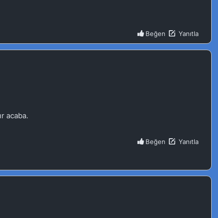
Kasım 25, 2023
Kasım 18, 2023
Kasım 12, 2023
Kasım 5, 2023
Ekim 29, 2023
Ekim 21, 2023
Ekim 18, 2023
Ekim 8, 2023
Ekim 1, 2023
Eylül 22, 2023
e Final
Eylül 5, 2023