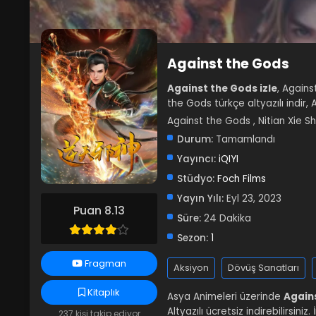
Against the Gods
Against the Gods izle
, Agains
the Gods türkçe altyazılı indir,
Against the Gods , Nitian Xie
Durum:
Tamamlandı
Yayıncı:
iQIYI
Stüdyo:
Foch Films
Yayın Yılı:
Eyl 23, 2023
Puan 8.13
Süre:
24 Dakika
Sezon:
1
Fragman
Aksiyon
Dövüş Sanatları
Kitaplık
Asya Animeleri üzerinde
Agains
Altyazılı ücretsiz indirebilirsin
237 kişi takip ediyor