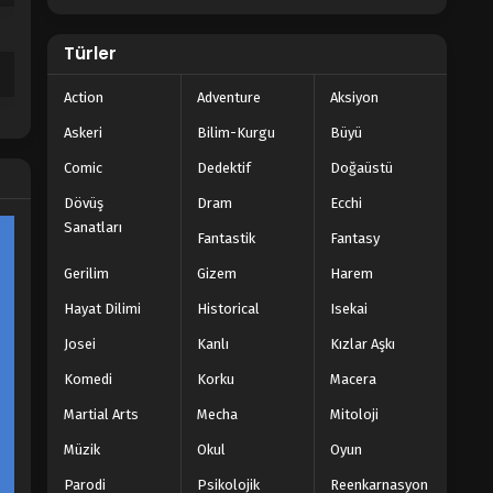
Türler
Action
Adventure
Aksiyon
Askeri
Bilim-Kurgu
Büyü
Comic
Dedektif
Doğaüstü
Dövüş
Dram
Ecchi
Sanatları
Fantastik
Fantasy
Gerilim
Gizem
Harem
Hayat Dilimi
Historical
Isekai
Josei
Kanlı
Kızlar Aşkı
Komedi
Korku
Macera
Martial Arts
Mecha
Mitoloji
Müzik
Okul
Oyun
Parodi
Psikolojik
Reenkarnasyon