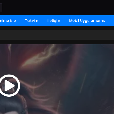
nime izle
Takvim
İletişim
Mobil Uygulamamız