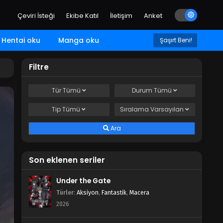
Çeviri İsteği
Ekibe Katıl
İletişim
Anket
Hentai oku
Manga oku
Şaşırt Beni!
Filtre
Tür
Tümü
Durum
Tümü
Tip
Tümü
Sıralama
Varsayılan
Ara
Son eklenen seriler
Under the Gate
Türler
:
Aksiyon
,
Fantastik
,
Macera
2026