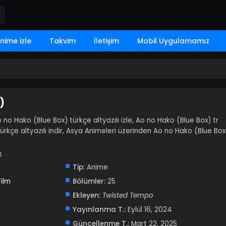
nime izle
Takvim
İletişim
Mobil Uygulamamız
)
o no Hako (Blue Box) türkçe altyazılı izle, Ao no Hako (Blue Box) tr
ürkçe altyazılı indir, Asya Animeleri üzerinden Ao no Hako (Blue Box
コ
Tip:
Anime
ilm
Bölümler:
25
Ekleyen:
Twisted Tempo
Yayınlanma T.:
Eylül 16, 2024
Güncellenme T.:
Mart 22, 2025