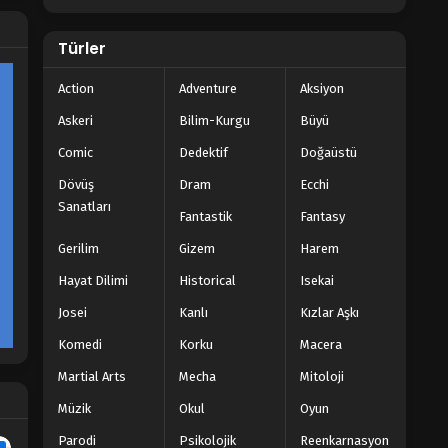
Türler
Action
Adventure
Aksiyon
Askeri
Bilim-Kurgu
Büyü
Comic
Dedektif
Doğaüstü
Dövüş
Dram
Ecchi
Sanatları
Fantastik
Fantasy
Gerilim
Gizem
Harem
Hayat Dilimi
Historical
Isekai
Josei
Kanlı
Kızlar Aşkı
Komedi
Korku
Macera
Martial Arts
Mecha
Mitoloji
Müzik
Okul
Oyun
Parodi
Psikolojik
Reenkarnasyon