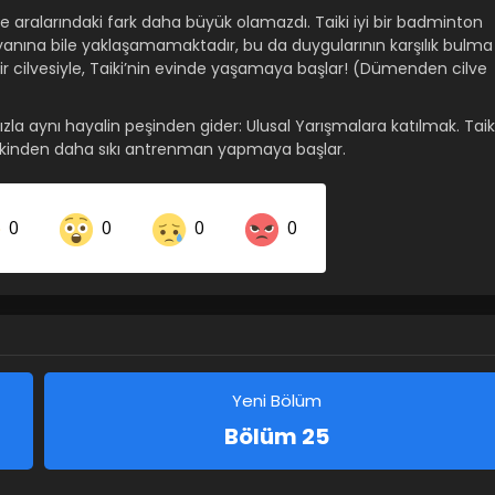
ile aralarındaki fark daha büyük olamazdı. Taiki iyi bir badminton
nına bile yaklaşamamaktadır, bu da duygularının karşılık bulma
ir cilvesiyle, Taiki’nin evinde yaşamaya başlar! (Dümenden cilve
ızla aynı hayalin peşinden gider: Ulusal Yarışmalara katılmak. Taiki
mankinden daha sıkı antrenman yapmaya başlar.
0
0
0
0
Share on LinkedIn
Share on Twitter
Share on Pinterest
Yeni Bölüm
Bölüm 25