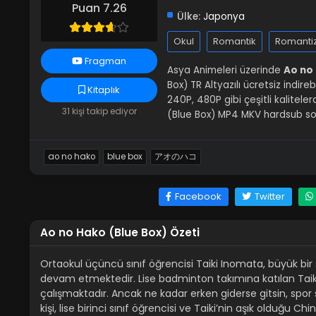
Puan 7.26
Ülke:
Japonya
Okul
Romantik
Romanti
Fragman
Asya Animeleri üzerinde
Ao no 
Box) TR Altyazılı ücretsiz indire
Kitaplık
240P, 480P gibi çeşitli kalitel
31 kişi takip ediyor
(Blue Box) MP4 MKV hardsub sof
ao no hako
blue box
アオのハコ
Facebook
Twitter
Ao no Hako (Blue Box) Özeti
Ortaokul üçüncü sınıf öğrencisi Taiki Inomata, büyük bir
devam etmektedir. Lise badminton takımına katılan Ta
çalışmaktadır. Ancak ne kadar erken giderse gitsin, spor
kişi, lise birinci sınıf öğrencisi ve Taiki’nin aşık olduğu Ch