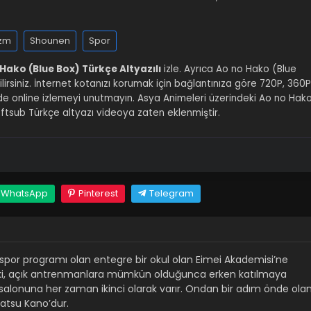
zm
Shounen
Spor
Hako (Blue Box) Türkçe Altyazılı
izle. Ayrıca Ao no Hako (Blue
bilirsiniz. İnternet kotanızı korumak için bağlantınıza göre 720P, 360P
erde online izlemeyi unutmayın. Asya Animeleri üzerindeki Ao no Hak
tsub Türkçe altyazı videoya zaten eklenmiştir.
WhatsApp
Pinterest
Telegram
 spor programı olan entegre bir okul olan Eimei Akademisi’ne
iki, açık antrenmanlara mümkün olduğunca erken katılmaya
 salonuna her zaman ikinci olarak varır. Ondan bir adım önde ola
inatsu Kano’dur.