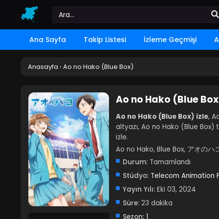
Ana Sayfa
Takip Listesi
İzleme Geçmişi
A
Anasayfa
›
Ao no Hako (Blue Box)
Ao no Hako (Blue Box
Ao no Hako (Blue Box) izle
, A
altyazı, Ao no Hako (Blue Box) t
izle.
Ao no Hako, Blue Box, アオのハ
Durum:
Tamamlandı
Stüdyo:
Telecom Animation F
Yayın Yılı:
Eki 03, 2024
Süre:
23 dakika
Sezon:
1