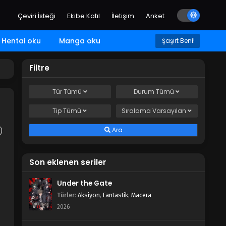
Çeviri İsteği
Ekibe Katıl
İletişim
Anket
Hentai oku
Manga oku
Şaşırt Beni!
Filtre
Tür
Tümü
Durum
Tümü
Tip
Tümü
Sıralama
Varsayılan
Ara
)
Son eklenen seriler
Under the Gate
Türler
:
Aksiyon
,
Fantastik
,
Macera
2026