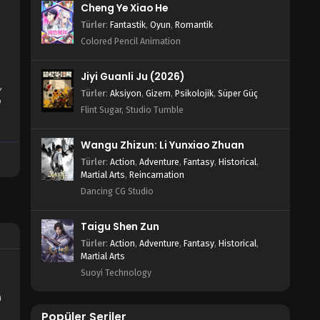
Cheng Ye Xiao He
Türler
:
Fantastik
,
Oyun
,
Romantik
Colored Pencil Animation
Jiyi Guanli Ju (2026)
,
Türler
:
Aksiyon
,
Gizem
,
Psikolojik
,
Süper Güç
o
Flint Sugar, Studio Tumble
Wangu Zhizun: Li Yunxiao Zhuan
Türler
:
Action
,
Adventure
,
Fantasy
,
Historical
,
Martial Arts
,
Reincarnation
Dancing CG Studio
Taigu Shen Zun
Türler
:
Action
,
Adventure
,
Fantasy
,
Historical
,
Martial Arts
Suoyi Technology
n
Popüler Seriler