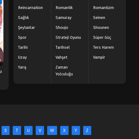
e
Reincarnation
Romantik
Romantizm
Sağlık
Samuray
Seinen
Şeytanlar
Shoujo
Shounen
Spor
Strateji Oyunu
Süper Güç
Tarihi
Tarihsel
Ters Harem
Uzay
Vahşet
Vampir
Yarış
Zaman
o
Yolculuğu
S
T
U
V
W
X
Y
Z