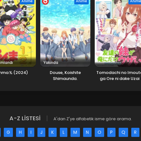
DI
Anime
Anime
Anim
Ekim 20, 2024
Ekim 13, 2024
Ekim 10, 2024
Ekim 3, 2024
mlandı
Yakında
nma ½ (2024)
Douse, Koishite
Tomodachi no Imout
Shimaunda.
ga Ore ni dake Uzai
A-Z LİSTESİ
A'dan Z'ye alfabetik isme göre arama.
G
H
I
J
K
L
M
N
O
P
Q
R