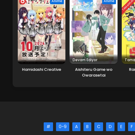
TAMAMLAN
Anime
Anime
4
Ao no Hako 4.Bölüm izle
3
Ao no Hako 3.Bölüm izle
2
Ao no Hako 2.Bölüm izle
1
Ao no Hako 1.Bölüm izle
Devam Ediyor
Tama
Hamidashi Creative
Aishiteru Game wo
Ra
Owarasetai
#
0-9
A
B
C
D
E
F