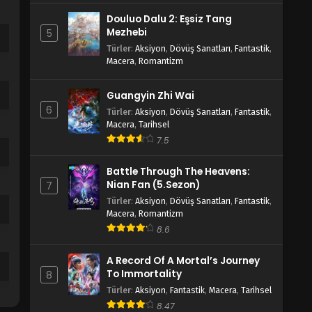
Douluo Dalu 2: Eşsiz Tang
Mezhebi
5
Türler
:
Aksiyon
,
Dövüş Sanatları
,
Fantastik
,
Macera
,
Romantizm
Guangyin Zhi Wai
6
Türler
:
Aksiyon
,
Dövüş Sanatları
,
Fantastik
,
Macera
,
Tarihsel
7.5
Battle Through The Heavens:
Nian Fan (5.Sezon)
7
Türler
:
Aksiyon
,
Dövüş Sanatları
,
Fantastik
,
Macera
,
Romantizm
8.6
A Record Of A Mortal’s Journey
To Immortality
8
Türler
:
Aksiyon
,
Fantastik
,
Macera
,
Tarihsel
8.47