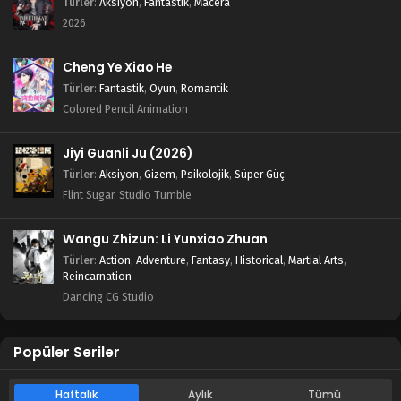
Türler
:
Aksiyon
,
Fantastik
,
Macera
2026
Cheng Ye Xiao He
Türler
:
Fantastik
,
Oyun
,
Romantik
Colored Pencil Animation
Jiyi Guanli Ju (2026)
Türler
:
Aksiyon
,
Gizem
,
Psikolojik
,
Süper Güç
Flint Sugar, Studio Tumble
Wangu Zhizun: Li Yunxiao Zhuan
Türler
:
Action
,
Adventure
,
Fantasy
,
Historical
,
Martial Arts
,
Reincarnation
Dancing CG Studio
Popüler Seriler
Haftalık
Aylık
Tümü