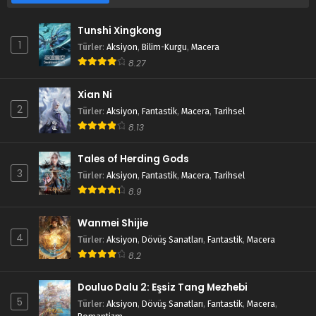
Tunshi Xingkong
1
Türler
:
Aksiyon
,
Bilim-Kurgu
,
Macera
8.27
Xian Ni
2
Türler
:
Aksiyon
,
Fantastik
,
Macera
,
Tarihsel
8.13
Tales of Herding Gods
3
Türler
:
Aksiyon
,
Fantastik
,
Macera
,
Tarihsel
8.9
Wanmei Shijie
4
Türler
:
Aksiyon
,
Dövüş Sanatları
,
Fantastik
,
Macera
8.2
Douluo Dalu 2: Eşsiz Tang Mezhebi
5
Türler
:
Aksiyon
,
Dövüş Sanatları
,
Fantastik
,
Macera
,