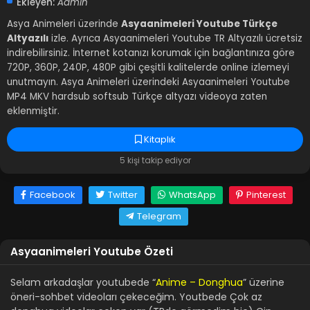
Ekleyen:
Admin
Asya Animeleri üzerinde
Asyaanimeleri Youtube Türkçe
Altyazılı
izle. Ayrıca Asyaanimeleri Youtube TR Altyazılı ücretsiz
indirebilirsiniz. İnternet kotanızı korumak için bağlantınıza göre
720P, 360P, 240P, 480P gibi çeşitli kalitelerde online izlemeyi
unutmayın. Asya Animeleri üzerindeki Asyaanimeleri Youtube
MP4 MKV hardsub softsub Türkçe altyazı videoya zaten
eklenmiştir.
Kitaplık
5 kişi takip ediyor
Facebook
Twitter
WhatsApp
Pinterest
Telegram
Asyaanimeleri Youtube Özeti
Selam arkadaşlar youtubede “
Anime – Donghua
” üzerine
öneri-sohbet videoları çekeceğim. Youtbede Çok az