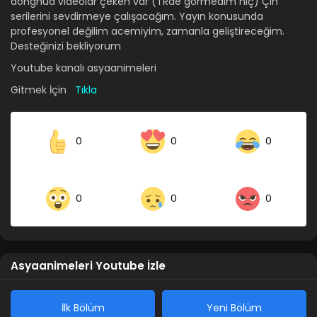
donghua videolar çeken var (TRde görmedim hiç) Çin
serilerini sevdirmeye çalışacağım. Yayın konusunda
profesyonel değilim acemiyim, zamanla geliştireceğim.
Desteğinizi bekliyorum
Youtube kanalı asyaanimeleri
Gitmek İçin
Tıkla
0
0
0
0
0
0
Asyaanimeleri Youtube İzle
İlk Bölüm
Yeni Bölüm