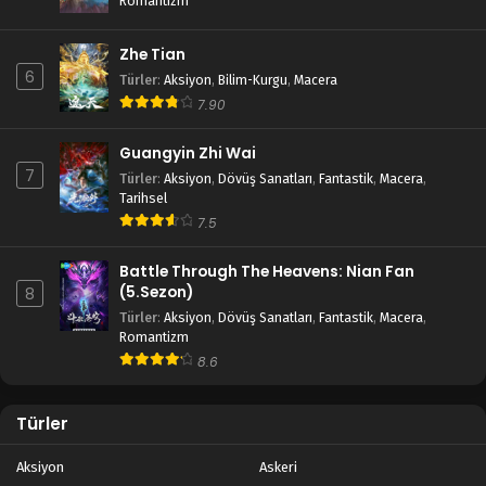
Romantizm
Zhe Tian
6
Türler
:
Aksiyon
,
Bilim-Kurgu
,
Macera
7.90
Guangyin Zhi Wai
7
Türler
:
Aksiyon
,
Dövüş Sanatları
,
Fantastik
,
Macera
,
Tarihsel
7.5
Battle Through The Heavens: Nian Fan
(5.Sezon)
8
Türler
:
Aksiyon
,
Dövüş Sanatları
,
Fantastik
,
Macera
,
Romantizm
8.6
Türler
Aksiyon
Askeri