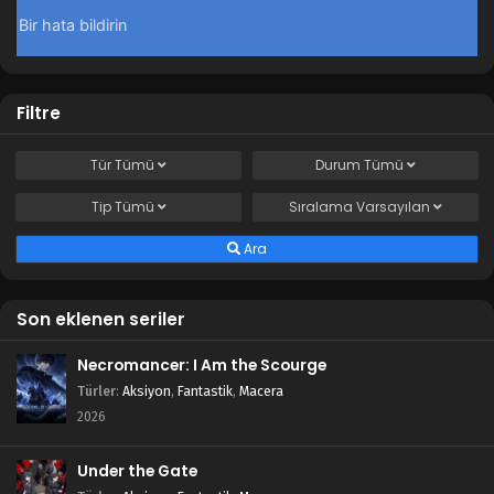
Filtre
Tür
Tümü
Durum
Tümü
Tip
Tümü
Sıralama
Varsayılan
Ara
Son eklenen seriler
Necromancer: I Am the Scourge
Türler
:
Aksiyon
,
Fantastik
,
Macera
2026
Under the Gate