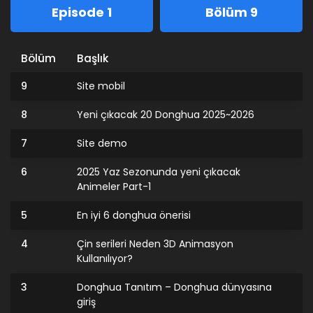
Episode 1
Bölüm 9
Bölüm
Başlık
9
Site mobil
8
Yeni çıkacak 20 Donghua 2025~2026
7
Site demo
6
2025 Yaz Sezonunda yeni çıkacak
Animeler Part-1
5
En iyi 6 donghua önerisi
4
Çin serileri Neden 3D Animasyon
Kullanılıyor?
3
Donghua Tanıtım – Donghua dünyasına
giriş