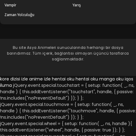
Vampir
Yarış
Zaman Yolculuğu
Bu site
Asya Animeleri
sunucularında herhangi bir dosya
barındırmaz. Tüm içerik, bağlantısı olmayan üçüncü taraflarca
sağlanmaktadır.
kore dizisi izle
anime izle
hentai oku
hentai oku
manga oku
iqos
iluma
jQuery.event.special.touchstart = { setup: function( _, ns,
handle ) { this.addEventListener("touchstart", handle, { passive:
!ns.includes("noPreventDefault") }); } };
jQuery.event.special.touchmove = { setup: function( _, ns,
handle ) { this.addEventListener("touchmove", handle, { passive:
!ns.includes("noPreventDefault") }); } };
jQuery.event.special.wheel = { setup: function( _, ns, handle ){
this.addEventListener("wheel", handle, { passive: true }); } };