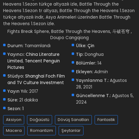
Heavens 1.Sezon türkçe altyazılı izle, Battle Through the
Heavens 1.Sezon tr altyazı, Battle Through the Heavens 1.Sezon
türkçe altyazılı indir, Asya Animeleri üzerinden Battle Through
the Heavens 1.Sezon izle.
Fights Break Sphere, Battle Through the Heavens, 斗破苍穹 ,
Doupo Cangqiong
Durum:
Tamamlandı
Ülke:
Çin
Yayıncı:
China Literature
Tip:
Donghua
Limited
,
Tencent Penguin
Bölümler:
14
Pictures
Ekleyen:
Admin
Stüdyo:
Shanghai Foch Film
Yayınlanma T.:
Ağustos
and TV Culture Investment
28, 2021
Yayın Yılı:
2017
Güncellenme T.:
Ağustos 5,
Süre:
21 dakika
2024
Sezon:
1
Aksiyon
Doğaüstü
Dövüş Sanatları
Fantastik
Macera
Romantizm
Şeytanlar