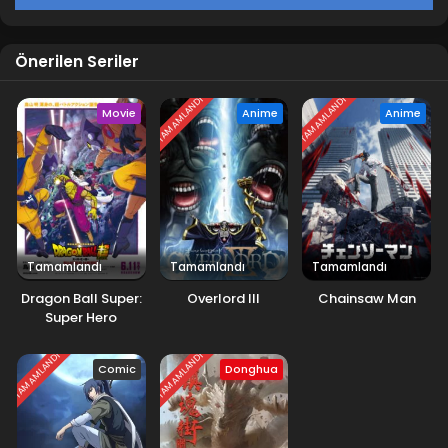
1
Battle Through the Heavens 1.Sezon
1.Bölüm
Önerilen Seriler
TAMAMLANDI
TAMAMLANDI
Movie
Anime
Anime
Tamamlandı
Tamamlandı
Tamamlandı
Dragon Ball Super:
Overlord III
Chainsaw Man
Super Hero
TAMAMLANDI
TAMAMLANDI
Comic
Donghua