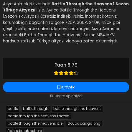
Asya Animeleri üzerinde
Battle Through the Heavens 1.Sezon
Türkçe Altyazılı
izle. Ayrıca Battle Through the Heavens
1.Sezon TR Altyazılı ücretsiz indirebilirsiniz. İnternet kotanızı
korumak için bağlantınıza göre 720P, 360P, 240P, 480P gibi
çeşitli kalitelerde online izlemeyi unutmayın. Asya Animeleri
üzerindeki Battle Through the Heavens 1.Sezon MP4 MKV
hardsub softsub Türkçe altyazı videoya zaten eklenmiştir.
Puan 8.79
Kitaplık
118 kişi takip ediyor
battle
battle through
battle through the heavens
battle through the heavens 1.sezon
battle through the heavens izle
doupo cangqiong
fights break sphere