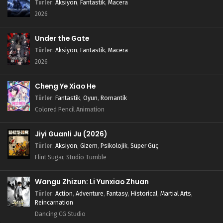
Türler
:
Aksiyon
,
Fantastik
,
Macera
2026
Under the Gate
Türler
:
Aksiyon
,
Fantastik
,
Macera
2026
Cheng Ye Xiao He
Türler
:
Fantastik
,
Oyun
,
Romantik
Colored Pencil Animation
Jiyi Guanli Ju (2026)
Türler
:
Aksiyon
,
Gizem
,
Psikolojik
,
Süper Güç
Flint Sugar, Studio Tumble
Wangu Zhizun: Li Yunxiao Zhuan
Türler
:
Action
,
Adventure
,
Fantasy
,
Historical
,
Martial Arts
,
Reincarnation
Dancing CG Studio