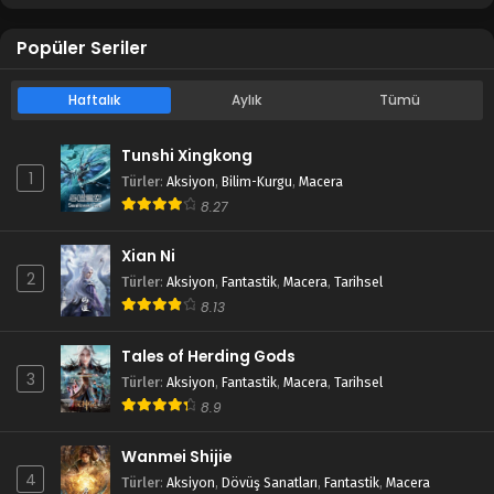
Popüler Seriler
Haftalık
Aylık
Tümü
Tunshi Xingkong
1
Türler
:
Aksiyon
,
Bilim-Kurgu
,
Macera
8.27
Xian Ni
2
Türler
:
Aksiyon
,
Fantastik
,
Macera
,
Tarihsel
8.13
Tales of Herding Gods
3
Türler
:
Aksiyon
,
Fantastik
,
Macera
,
Tarihsel
8.9
Wanmei Shijie
4
Türler
:
Aksiyon
,
Dövüş Sanatları
,
Fantastik
,
Macera