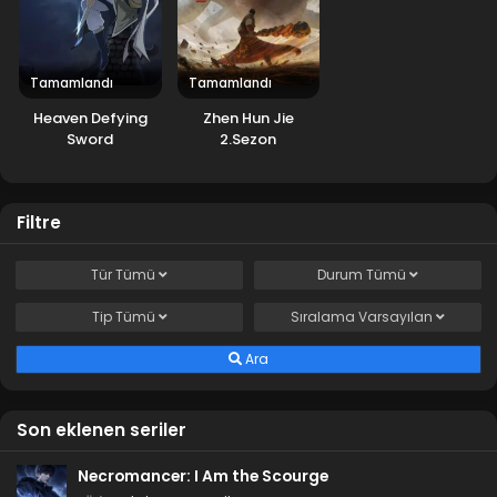
Tamamlandı
Tamamlandı
Heaven Defying
Zhen Hun Jie
Sword
2.Sezon
Filtre
Tür
Tümü
Durum
Tümü
Tip
Tümü
Sıralama
Varsayılan
Ara
Son eklenen seriler
Necromancer: I Am the Scourge