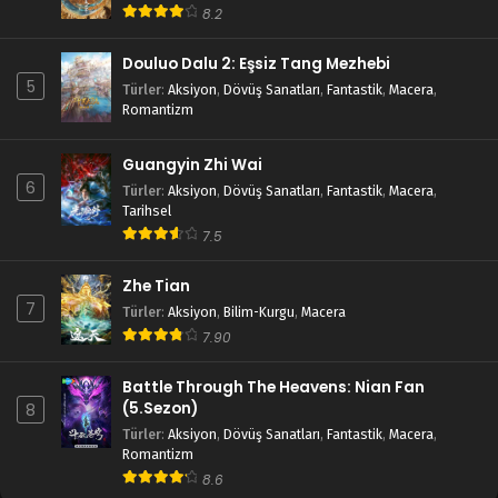
8.2
Douluo Dalu 2: Eşsiz Tang Mezhebi
5
Türler
:
Aksiyon
,
Dövüş Sanatları
,
Fantastik
,
Macera
,
Romantizm
Guangyin Zhi Wai
6
Türler
:
Aksiyon
,
Dövüş Sanatları
,
Fantastik
,
Macera
,
Tarihsel
7.5
Zhe Tian
7
Türler
:
Aksiyon
,
Bilim-Kurgu
,
Macera
7.90
Battle Through The Heavens: Nian Fan
(5.Sezon)
8
Türler
:
Aksiyon
,
Dövüş Sanatları
,
Fantastik
,
Macera
,
Romantizm
8.6