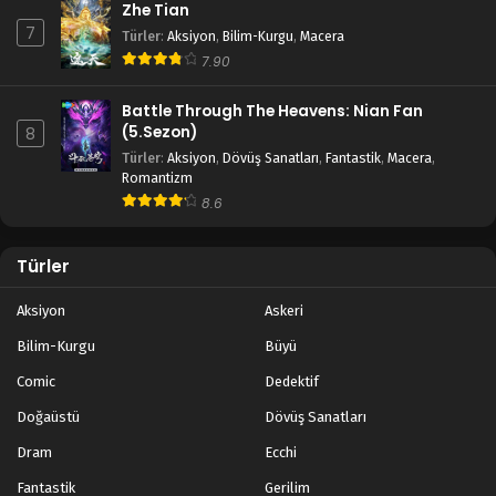
Zhe Tian
7
Türler
:
Aksiyon
,
Bilim-Kurgu
,
Macera
7.90
Battle Through The Heavens: Nian Fan
(5.Sezon)
8
Türler
:
Aksiyon
,
Dövüş Sanatları
,
Fantastik
,
Macera
,
Romantizm
8.6
Türler
Aksiyon
Askeri
Bilim-Kurgu
Büyü
Comic
Dedektif
Doğaüstü
Dövüş Sanatları
Dram
Ecchi
Fantastik
Gerilim