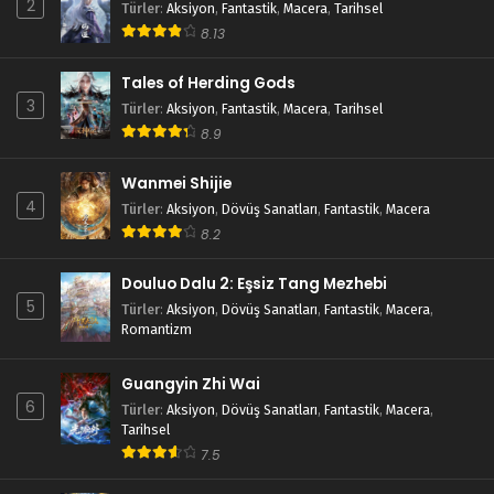
2
Türler
:
Aksiyon
,
Fantastik
,
Macera
,
Tarihsel
8.13
Tales of Herding Gods
3
Türler
:
Aksiyon
,
Fantastik
,
Macera
,
Tarihsel
8.9
Wanmei Shijie
4
Türler
:
Aksiyon
,
Dövüş Sanatları
,
Fantastik
,
Macera
8.2
Douluo Dalu 2: Eşsiz Tang Mezhebi
5
Türler
:
Aksiyon
,
Dövüş Sanatları
,
Fantastik
,
Macera
,
Romantizm
Guangyin Zhi Wai
6
Türler
:
Aksiyon
,
Dövüş Sanatları
,
Fantastik
,
Macera
,
Tarihsel
7.5