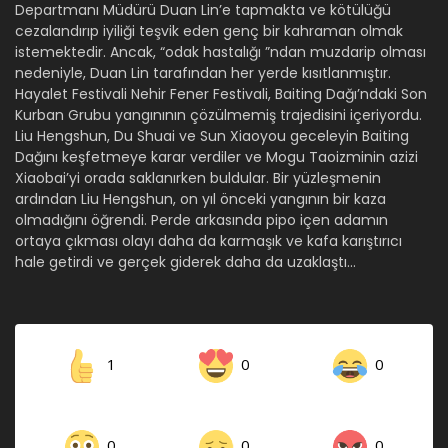
Departmanı Müdürü Duan Lin’e tapmakta ve kötülüğü
cezalandırıp iyiliği teşvik eden genç bir kahraman olmak
istemektedir. Ancak, “odak hastalığı ”ndan muzdarip olması
nedeniyle, Duan Lin tarafından her yerde kısıtlanmıştır.
Hayalet Festivali Nehir Fener Festivali, Baiting Dağı’ndaki Son
Kurban Grubu yangınının çözülmemiş trajedisini içeriyordu.
Liu Hengshun, Du Shuai ve Sun Xiaoyou geceleyin Baiting
Dağını keşfetmeye karar verdiler ve Mogu Taoizminin azizi
Xiaobai’yi orada saklanırken buldular. Bir yüzleşmenin
ardından Liu Hengshun, on yıl önceki yangının bir kaza
olmadığını öğrendi. Perde arkasında pipo içen adamın
ortaya çıkması olayı daha da karmaşık ve kafa karıştırıcı
hale getirdi ve gerçek giderek daha da uzaklaştı…
1
0
0
0
0
0