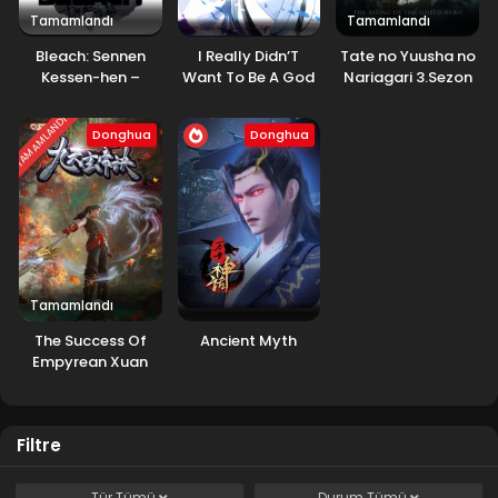
Tamamlandı
Tamamlandı
Bleach: Sennen
I Really Didn’T
Tate no Yuusha no
Kessen-hen –
Want To Be A God
Nariagari 3.Sezon
Soukoku-tan
TAMAMLANDI
Donghua
Donghua
Tamamlandı
The Success Of
Ancient Myth
Empyrean Xuan
Emperor
Filtre
Tür
Tümü
Durum
Tümü