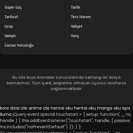
Süper Güç
Tarihi
Tarihsel
Ters Harem
Uzay
Vahşet
Vampir
Yarış
Zaman Yolculuğu
Bu site
Asya Animeleri
sunucularında herhangi bir dosya
barındırmaz. Tüm içerik, bağlantısı olmayan üçüncü taraflarca
sağlanmaktadır.
kore dizisi izle
anime izle
hentai oku
hentai oku
manga oku
iqos
iluma
jQuery.event.special.touchstart = { setup: function( _, ns,
handle ) { this.addEventListener("touchstart", handle, { passive:
!ns.includes("noPreventDefault") }); } };
jQuery.event.special.touchmove = { setup: function( _, ns,