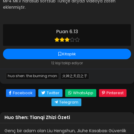
MP4 MKV hardsub softsub Türkçe altyazı videoya zaten
eklenmiştir.
Puan 6.13
Kitaplık
12 kişi takip ediyor
huo shen: the burning man
火神之天启之子
Facebook
Twitter
WhatsApp
Pinterest
Telegram
Huo Shen: Tianqi Zhizi Özeti
Genç bir adam olan Liu Hengshun, Jiuhe Kasabası Güvenlik