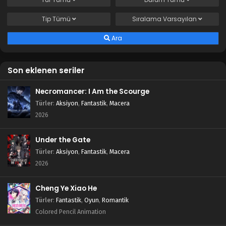
Tip
Tümü
Sıralama
Varsayılan
Ara
Son eklenen seriler
Necromancer: I Am the Scourge
Türler
:
Aksiyon
,
Fantastik
,
Macera
2026
Under the Gate
Türler
:
Aksiyon
,
Fantastik
,
Macera
2026
Cheng Ye Xiao He
Türler
:
Fantastik
,
Oyun
,
Romantik
Colored Pencil Animation