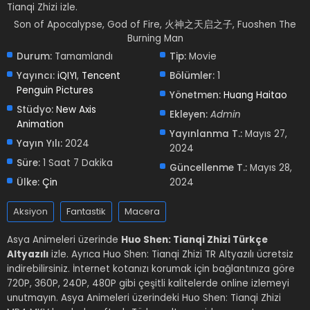
Tianqi Zhizi izle.
Son of Apocalypse, God of Fire, 火神之天启之子, Fuoshen The
Burning Man
Durum:
Tamamlandı
Tip:
Movie
Yayıncı:
iQIYI
,
Tencent
Bölümler:
1
Penguin Pictures
Yönetmen:
Huang Haitao
Stüdyo:
New Axis
Ekleyen:
Admin
Animation
Yayınlanma T.:
Mayıs 27,
Yayın Yılı:
2024
2024
Süre:
1 Saat 7 Dakika
Güncellenme T.:
Mayıs 28,
Ülke:
Çin
2024
Aksiyon
Fantastik
Macera
Asya Animeleri üzerinde
Huo Shen: Tianqi Zhizi Türkçe
Altyazılı
izle. Ayrıca Huo Shen: Tianqi Zhizi TR Altyazılı ücretsiz
indirebilirsiniz. İnternet kotanızı korumak için bağlantınıza göre
720P, 360P, 240P, 480P gibi çeşitli kalitelerde online izlemeyi
unutmayın. Asya Animeleri üzerindeki Huo Shen: Tianqi Zhizi