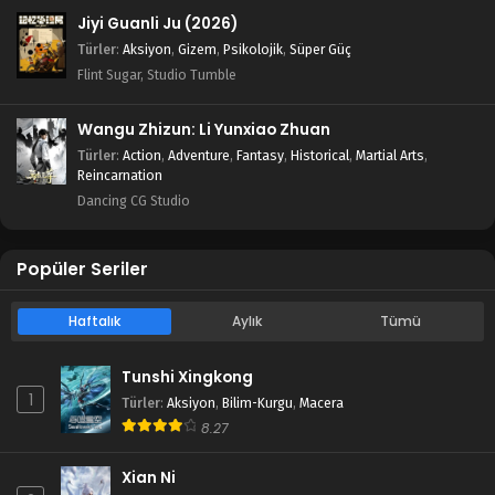
Jiyi Guanli Ju (2026)
Türler
:
Aksiyon
,
Gizem
,
Psikolojik
,
Süper Güç
Flint Sugar, Studio Tumble
Wangu Zhizun: Li Yunxiao Zhuan
Türler
:
Action
,
Adventure
,
Fantasy
,
Historical
,
Martial Arts
,
Reincarnation
Dancing CG Studio
Popüler Seriler
Haftalık
Aylık
Tümü
Tunshi Xingkong
1
Türler
:
Aksiyon
,
Bilim-Kurgu
,
Macera
8.27
Xian Ni