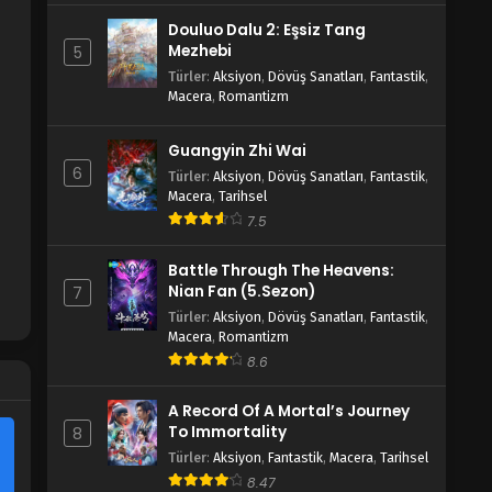
Douluo Dalu 2: Eşsiz Tang
Mezhebi
5
Türler
:
Aksiyon
,
Dövüş Sanatları
,
Fantastik
,
Macera
,
Romantizm
Guangyin Zhi Wai
6
Türler
:
Aksiyon
,
Dövüş Sanatları
,
Fantastik
,
Macera
,
Tarihsel
7.5
Battle Through The Heavens:
Nian Fan (5.Sezon)
7
Türler
:
Aksiyon
,
Dövüş Sanatları
,
Fantastik
,
Macera
,
Romantizm
8.6
A Record Of A Mortal’s Journey
To Immortality
8
Türler
:
Aksiyon
,
Fantastik
,
Macera
,
Tarihsel
8.47