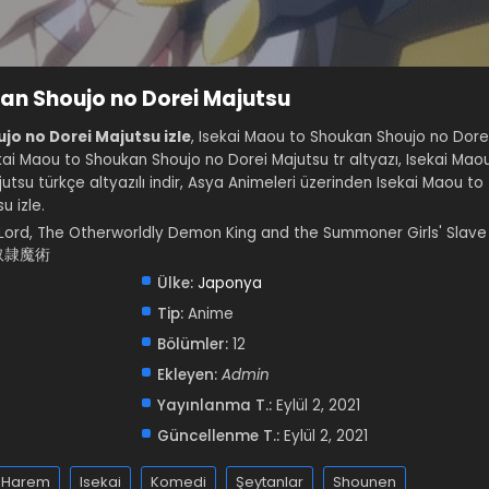
an Shoujo no Dorei Majutsu
jo no Dorei Majutsu izle
, Isekai Maou to Shoukan Shoujo no Dore
sekai Maou to Shoukan Shoujo no Dorei Majutsu tr altyazı, Isekai Mao
tsu türkçe altyazılı indir, Asya Animeleri üzerinden Isekai Maou to
u izle.
rd, The Otherworldly Demon King and the Summoner Girls' Slave
奴隷魔術
Ülke:
Japonya
Tip:
Anime
Bölümler:
12
Ekleyen:
Admin
Yayınlanma T.:
Eylül 2, 2021
Güncellenme T.:
Eylül 2, 2021
Harem
Isekai
Komedi
Şeytanlar
Shounen