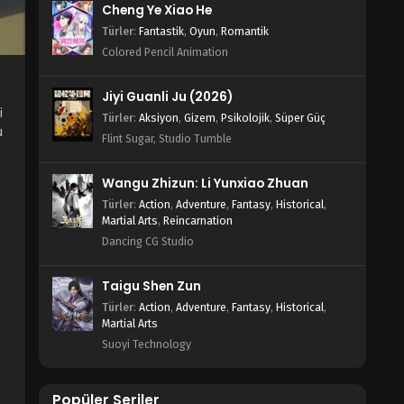
Cheng Ye Xiao He
Türler
:
Fantastik
,
Oyun
,
Romantik
Colored Pencil Animation
Jiyi Guanli Ju (2026)
i
Türler
:
Aksiyon
,
Gizem
,
Psikolojik
,
Süper Güç
u
Flint Sugar, Studio Tumble
Wangu Zhizun: Li Yunxiao Zhuan
Türler
:
Action
,
Adventure
,
Fantasy
,
Historical
,
Martial Arts
,
Reincarnation
Dancing CG Studio
Taigu Shen Zun
Türler
:
Action
,
Adventure
,
Fantasy
,
Historical
,
Martial Arts
Suoyi Technology
Popüler Seriler