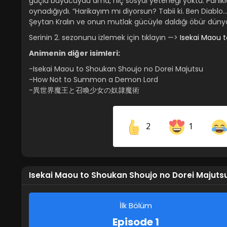
güçlü büyücüydü ama, hiç sosyal yeteneği yoktu. Panikle 
oynadığıydı. “Harikayım mı diyorsun? Tabii ki. Ben Diablo
Şeytan Kralın ve onun mutlak gücüyle daldığı öbür dünya
Serinin 2. sezonunu izlemek için tıklayın —>
Isekai Maou 
Animenin diğer isimleri:
-Isekai Maou to Shoukan Shoujo no Dorei Majutsu
-How Not to Summon a Demon Lord
-異世界魔王と召喚少女の奴隷魔術
2
1
Share on Facebook
Isekai Maou to Shoukan Shoujo no Dorei Majutsu
İlk Bölüm
Episode 1