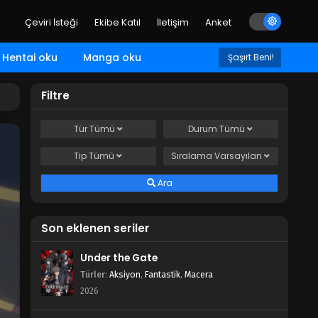
Çeviri İsteği
Ekibe Katıl
İletişim
Anket
Hentai oku
Manga oku
Şaşırt Beni!
Filtre
Tür
Tümü
Durum
Tümü
Tip
Tümü
Sıralama
Varsayılan
Ara
Son eklenen seriler
Under the Gate
Türler
:
Aksiyon
,
Fantastik
,
Macera
2026