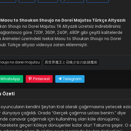
 Maou to Shoukan Shoujo no Dorei Majutsu Türkçe Altyazılı
an Shoujo no Dorei Majutsu TR Altyazılı ücretsiz indirebilirsiniz.
ağlantınıza göre 720P, 360P, 240P, 480P gibi çeşitli kalitelerde
a Animeleri üzerindeki Isekai Maou to Shoukan Shoujo no Dorei
b Türkçe altyazı videoya zaten eklenmiştir.
houjo no dorei majutsu
異世界魔王と召喚少女の奴隷魔術
WhatsApp
Pinterest
Telegram
 Özeti
uncuların kendini Şeytan Kral olarak çağırmasına yetecek ezic
 dünyaya çağrıldı. Orada “Gerçek çağırma ustası benim.” diye
zerinde canavar çağırmak için kullanılmış olan köle dönüşümü
rekete geçer! Köleye dönüşenler kızlar olur! Takuma şaşırır. O 