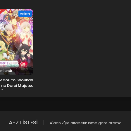
DI
Anime
mlandı
 Maou to Shoukan
 no Dorei Majutsu
Ω 2.Sezon
A-Z LİSTESİ
A'dan Z'ye alfabetik isme göre arama.