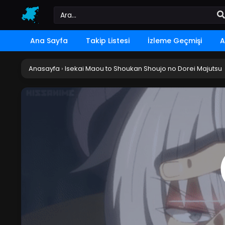
Ana Sayfa
Takip Listesi
İzleme Geçmişi
A
Anasayfa
›
Isekai Maou to Shoukan Shoujo no Dorei Majutsu