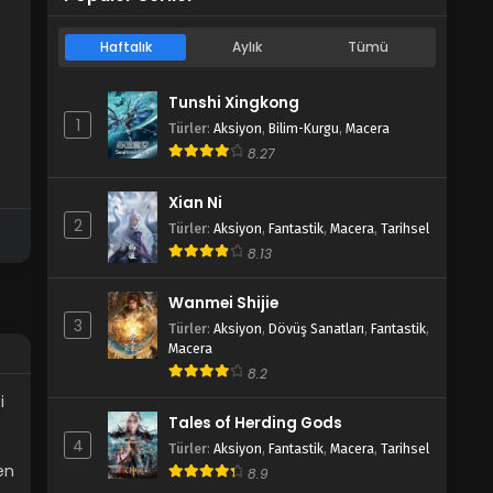
Haftalık
Aylık
Tümü
Tunshi Xingkong
1
Türler
:
Aksiyon
,
Bilim-Kurgu
,
Macera
8.27
Xian Ni
2
Türler
:
Aksiyon
,
Fantastik
,
Macera
,
Tarihsel
8.13
Wanmei Shijie
3
Türler
:
Aksiyon
,
Dövüş Sanatları
,
Fantastik
,
Macera
8.2
i
Tales of Herding Gods
4
Türler
:
Aksiyon
,
Fantastik
,
Macera
,
Tarihsel
en
8.9