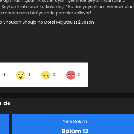
ağızından çıkan ilk sözler oyun içerisinde Şeytan Kral rolünü
… Şeytan Kral olarak korkulan kişi!” Bu dünyaya ilham verecek olan
 macerasının hikâyesinde perdeler kalkıyor!
to Shoukan Shoujo no Dorei Majutsu Ω 2.Sezon
0
0
0
0
Share on LinkedIn
Share on Twitter
 İzle
Share on Pinterest
Yeni Bölüm
Bölüm 12