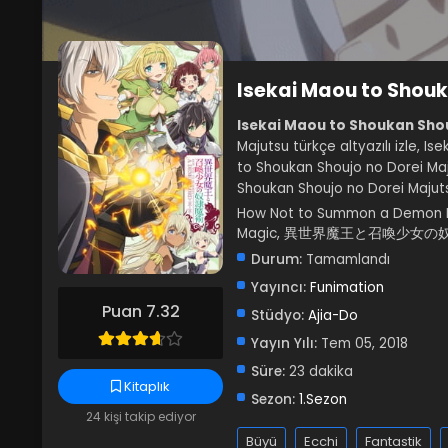
Isekai Maou to Shouk
Isekai Maou to Shoukan Shou
Majutsu türkçe altyazılı izle, I
to Shoukan Shoujo no Dorei Maju
Shoukan Shoujo no Dorei Majuts
How Not to Summon a Demon Lo
Magic, 異世界魔王と召喚少女の
Durum:
Tamamlandı
Yayıncı:
Funimation
Puan 7.32
Stüdyo:
Ajia-Do
Yayın Yılı:
Tem 05, 2018
Süre:
23 dakika
Kitaplık
Sezon:
1.Sezon
24 kişi takip ediyor
Büyü
Ecchi
Fantastik