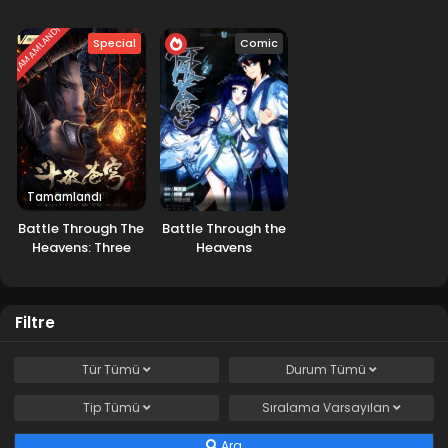
TAMAMLANDI
Special
Comic
Tamamlandı
Battle Through The
Battle Through the
Heavens: Three
Heavens
Year Agreement
Filtre
Tür
Tümü
Durum
Tümü
Tip
Tümü
Sıralama
Varsayılan
Ara