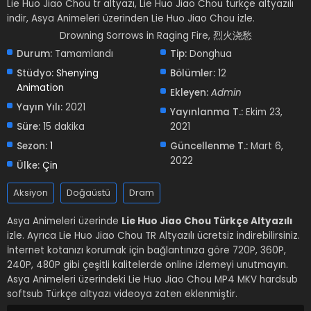
Lie Huo Jiao Chou tr altyazı, Lie Huo Jiao Chou türkçe altyazılı
indir, Asya Animeleri üzerinden Lie Huo Jiao Chou izle.
Drowning Sorrows in Raging Fire, 烈火浇愁
Durum:
Tamamlandı
Tip:
Donghua
Stüdyo:
Shenying
Bölümler:
12
Animation
Ekleyen:
Admin
Yayın Yılı:
2021
Yayınlanma T.:
Ekim 23,
Süre:
15 dakika
2021
Sezon:
1
Güncellenme T.:
Mart 6,
2022
Ülke:
Çin
Aksiyon
Doğaüstü
Dram
Asya Animeleri üzerinde
Lie Huo Jiao Chou Türkçe Altyazılı
izle. Ayrıca Lie Huo Jiao Chou TR Altyazılı ücretsiz indirebilirsiniz.
İnternet kotanızı korumak için bağlantınıza göre 720P, 360P,
240P, 480P gibi çeşitli kalitelerde online izlemeyi unutmayın.
Asya Animeleri üzerindeki Lie Huo Jiao Chou MP4 MKV hardsub
softsub Türkçe altyazı videoya zaten eklenmiştir.