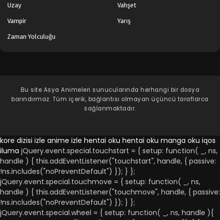
Uzay
Vahşet
Vampir
Yarış
Zaman Yolculuğu
Bu site
Asya Animeleri
sunucularında herhangi bir dosya
barındırmaz. Tüm içerik, bağlantısı olmayan üçüncü taraflarca
sağlanmaktadır.
kore dizisi izle
anime izle
hentai oku
hentai oku
manga oku
iqos
iluma
jQuery.event.special.touchstart = { setup: function( _, ns,
handle ) { this.addEventListener("touchstart", handle, { passive:
!ns.includes("noPreventDefault") }); } };
jQuery.event.special.touchmove = { setup: function( _, ns,
handle ) { this.addEventListener("touchmove", handle, { passive:
!ns.includes("noPreventDefault") }); } };
jQuery.event.special.wheel = { setup: function( _, ns, handle ){