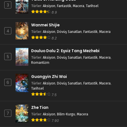
3
Türler
:
Aksiyon
,
Fantastik
,
Macera
,
Tarihsel
8.9
Wanmei Shijie
4
Türler
:
Aksiyon
,
Dövüş Sanatları
,
Fantastik
,
Macera
8.2
Douluo Dalu 2: Eşsiz Tang Mezhebi
5
Türler
:
Aksiyon
,
Dövüş Sanatları
,
Fantastik
,
Macera
,
Romantizm
Guangyin Zhi Wai
6
Türler
:
Aksiyon
,
Dövüş Sanatları
,
Fantastik
,
Macera
,
Tarihsel
7.5
Zhe Tian
7
Türler
:
Aksiyon
,
Bilim-Kurgu
,
Macera
7.90