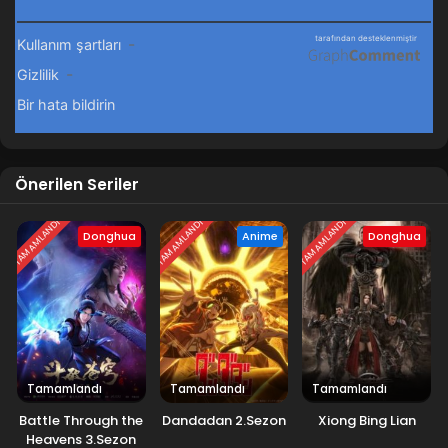
Önerilen Seriler
TAMAMLANDI
TAMAMLANDI
TAMAMLANDI
Donghua
Anime
Donghua
Tamamlandı
Tamamlandı
Tamamlandı
Battle Through the
Dandadan 2.Sezon
Xiong Bing Lian
Heavens 3.Sezon