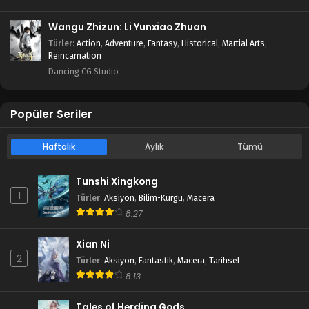
Wangu Zhizun: Li Yunxiao Zhuan
Türler
:
Action
,
Adventure
,
Fantasy
,
Historical
,
Martial Arts
,
Reincarnation
Dancing CG Studio
Popüler Seriler
Haftalık
Aylık
Tümü
Tunshi Xingkong
1
Türler
:
Aksiyon
,
Bilim-Kurgu
,
Macera
8.27
Xian Ni
2
Türler
:
Aksiyon
,
Fantastik
,
Macera
,
Tarihsel
8.13
Tales of Herding Gods