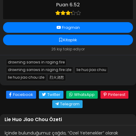
Puan 6.52
Fragman
Kitaplık
26 kişi takip ediyor
drowning sorrows in raging fire
drowning sorrows in raging fire izle
lie huo jiao chou
lie huo jiao chou izle
烈火浇愁
Facebook
Twitter
WhatsApp
Pinterest
Telegram
Lie Huo Jiao Chou Özeti
İçinde bulunduğumuz çağda, “Özel Yetenekler” olarak