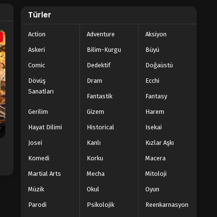
Türler
Action
Adventure
Aksiyon
a
Askeri
Bilim-Kurgu
Büyü
Comic
Dedektif
Doğaüstü
Dövüş
Dram
Ecchi
Sanatları
Fantastik
Fantasy
Gerilim
Gizem
Harem
Hayat Dilimi
Historical
Isekai
Josei
Kanlı
Kızlar Aşkı
Komedi
Korku
Macera
Martial Arts
Mecha
Mitoloji
Müzik
Okul
Oyun
Parodi
Psikolojik
Reenkarnasyon