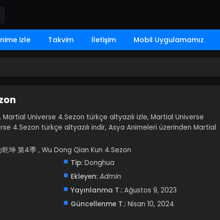
nime izle
Takvim
İletişim
Mobil Uygulamamız
ezon
, Martial Universe 4.Sezon türkçe altyazılı izle, Martial Universe
erse 4.Sezon türkçe altyazılı indir, Asya Animeleri üzerinden Martial
 武动乾坤 第4季 , Wu Dong Qian Kun 4.Sezon
Tip:
Donghua
Ekleyen:
Admin
Yayınlanma T.:
Ağustos 9, 2023
Güncellenme T.:
Nisan 10, 2024