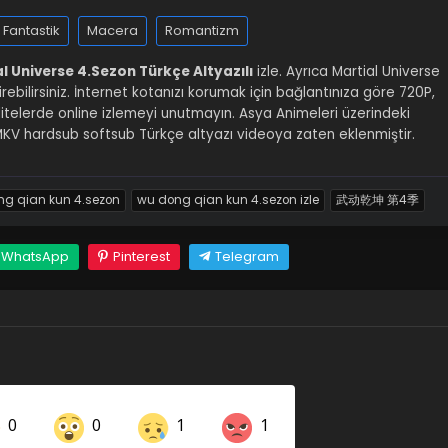
Fantastik
Macera
Romantizm
l Universe 4.Sezon Türkçe Altyazılı
izle. Ayrıca Martial Universe
irebilirsiniz. İnternet kotanızı korumak için bağlantınıza göre 720P,
alitelerde online izlemeyi unutmayın. Asya Animeleri üzerindeki
KV hardsub softsub Türkçe altyazı videoya zaten eklenmiştir.
g qian kun 4.sezon
wu dong qian kun 4.sezon izle
武动乾坤 第4季
WhatsApp
Pinterest
Telegram
0
0
1
1