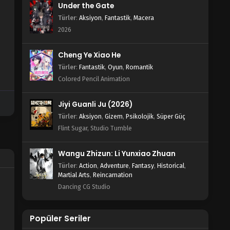
Under the Gate
Türler
:
Aksiyon
,
Fantastik
,
Macera
2026
Cheng Ye Xiao He
Türler
:
Fantastik
,
Oyun
,
Romantik
Colored Pencil Animation
Jiyi Guanli Ju (2026)
Türler
:
Aksiyon
,
Gizem
,
Psikolojik
,
Süper Güç
Flint Sugar, Studio Tumble
Wangu Zhizun: Li Yunxiao Zhuan
Türler
:
Action
,
Adventure
,
Fantasy
,
Historical
,
Martial Arts
,
Reincarnation
Dancing CG Studio
Popüler Seriler