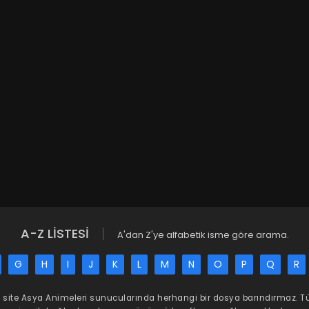
A-Z LİSTESİ
A'dan Z'ye alfabetik isme göre arama.
G
H
I
J
K
L
M
N
O
P
Q
R
 site
Asya Animeleri
sunucularında herhangi bir dosya barındırmaz. 