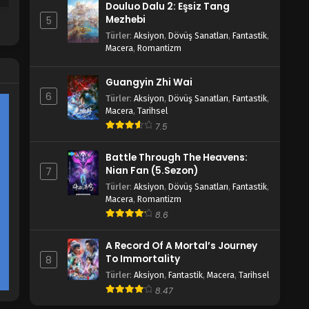
Douluo Dalu 2: Eşsiz Tang
Mezhebi
5
Türler
:
Aksiyon
,
Dövüş Sanatları
,
Fantastik
,
Macera
,
Romantizm
Guangyin Zhi Wai
6
Türler
:
Aksiyon
,
Dövüş Sanatları
,
Fantastik
,
Macera
,
Tarihsel
7.5
Battle Through The Heavens:
Nian Fan (5.Sezon)
7
Türler
:
Aksiyon
,
Dövüş Sanatları
,
Fantastik
,
Macera
,
Romantizm
8.6
A Record Of A Mortal’s Journey
To Immortality
8
Türler
:
Aksiyon
,
Fantastik
,
Macera
,
Tarihsel
8.47