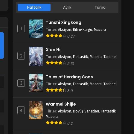
Haftalık
Aylık
Tümü
Tunshi Xingkong
1
Türler
:
Aksiyon
,
Bilim-Kurgu
,
Macera
8.27
Xian Ni
2
Türler
:
Aksiyon
,
Fantastik
,
Macera
,
Tarihsel
8.13
Tales of Herding Gods
3
Türler
:
Aksiyon
,
Fantastik
,
Macera
,
Tarihsel
8.9
Wanmei Shijie
4
Türler
:
Aksiyon
,
Dövüş Sanatları
,
Fantastik
,
Macera
8.2