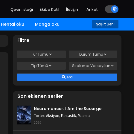
Çeviri İsteği
Ekibe Katıl
İletişim
Anket
Hentai oku
Manga oku
Şaşırt Beni!
Filtre
Tür
Tümü
Durum
Tümü
Tip
Tümü
Sıralama
Varsayılan
Ara
Son eklenen seriler
Necromancer: I Am the Scourge
Türler
:
Aksiyon
,
Fantastik
,
Macera
2026