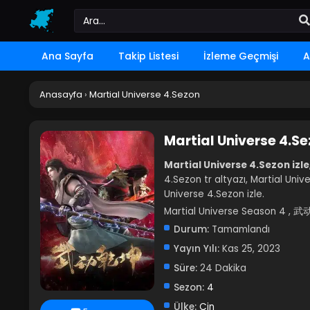
Ana Sayfa
Takip Listesi
İzleme Geçmişi
A
Anasayfa
›
Martial Universe 4.Sezon
Martial Universe 4.S
Martial Universe 4.Sezon izle
4.Sezon tr altyazı, Martial Univ
Universe 4.Sezon izle.
Martial Universe Season 4 ,
Durum:
Tamamlandı
Yayın Yılı:
Kas 25, 2023
Süre:
24 Dakika
Sezon:
4
Ülke:
Çin