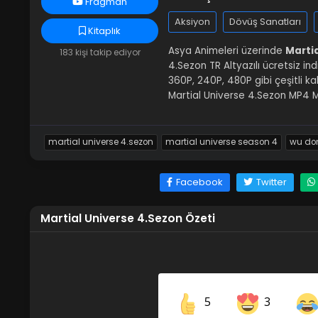
Fragman
Aksiyon
Dövüş Sanatları
Kitaplık
Asya Animeleri üzerinde
Martia
183 kişi takip ediyor
4.Sezon TR Altyazılı ücretsiz ind
360P, 240P, 480P gibi çeşitli k
Martial Universe 4.Sezon MP4 M
martial universe 4.sezon
martial universe season 4
wu don
Facebook
Twitter
Martial Universe 4.Sezon Özeti
5
3