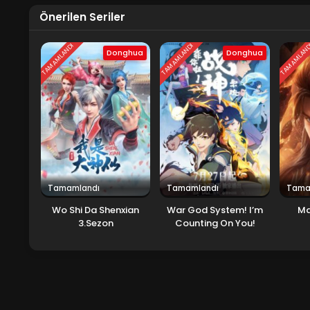
Önerilen Seriler
TAMAMLANDI
TAMAMLANDI
TAMAMLAN
Donghua
Donghua
Tamamlandı
Tamamlandı
Tama
Wo Shi Da Shenxian
War God System! I’m
Ma
3.Sezon
Counting On You!