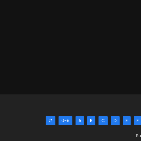
#
0-9
A
B
C
D
E
F
Bu