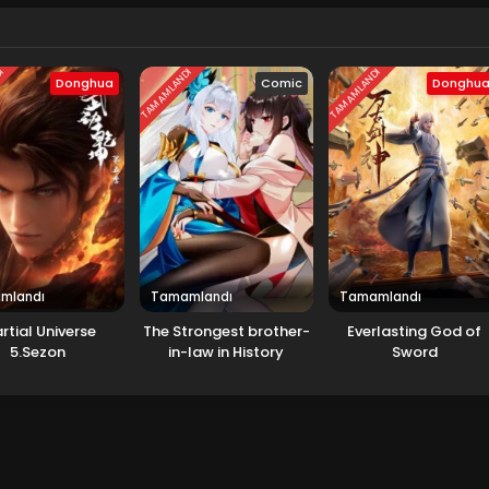
DI
TAMAMLANDI
TAMAMLANDI
Donghua
Comic
Donghu
mlandı
Tamamlandı
Tamamlandı
rtial Universe
The Strongest brother-
Everlasting God of
5.Sezon
in-law in History
Sword