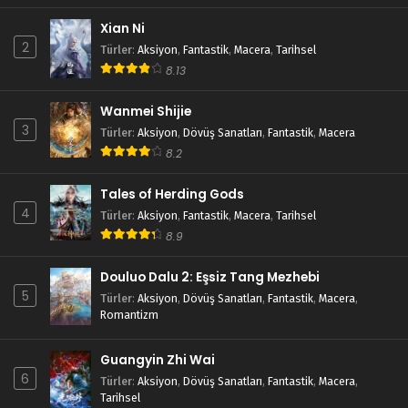
Xian Ni
2
Türler
:
Aksiyon
,
Fantastik
,
Macera
,
Tarihsel
8.13
Wanmei Shijie
3
Türler
:
Aksiyon
,
Dövüş Sanatları
,
Fantastik
,
Macera
8.2
Tales of Herding Gods
4
Türler
:
Aksiyon
,
Fantastik
,
Macera
,
Tarihsel
8.9
Douluo Dalu 2: Eşsiz Tang Mezhebi
5
Türler
:
Aksiyon
,
Dövüş Sanatları
,
Fantastik
,
Macera
,
Romantizm
Guangyin Zhi Wai
6
Türler
:
Aksiyon
,
Dövüş Sanatları
,
Fantastik
,
Macera
,
Tarihsel