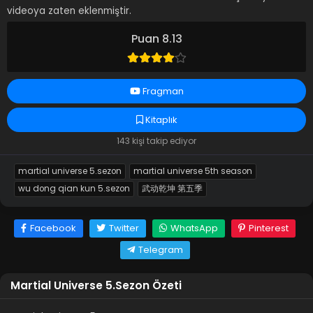
videoya zaten eklenmiştir.
Puan 8.13
Fragman
Kitaplık
143 kişi takip ediyor
martial universe 5.sezon
martial universe 5th season
wu dong qian kun 5.sezon
武动乾坤 第五季
Facebook
Twitter
WhatsApp
Pinterest
Telegram
Martial Universe 5.Sezon Özeti