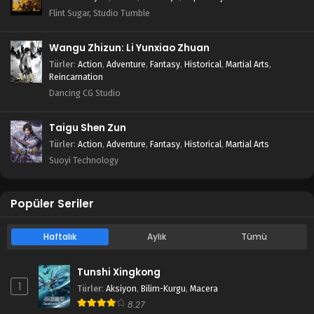
Flint Sugar, Studio Tumble
Wangu Zhizun: Li Yunxiao Zhuan
Türler
:
Action
,
Adventure
,
Fantasy
,
Historical
,
Martial Arts
,
Reincarnation
Dancing CG Studio
Taigu Shen Zun
Türler
:
Action
,
Adventure
,
Fantasy
,
Historical
,
Martial Arts
Suoyi Technology
Popüler Seriler
Haftalık
Aylık
Tümü
Tunshi Xingkong
1
Türler
:
Aksiyon
,
Bilim-Kurgu
,
Macera
8.27