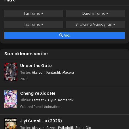
Tür
Tümü
Durum
Tümü
Tip
Tümü
Sıralama
Varsayılan
Ara
Son eklenen seriler
Under the Gate
Türler
:
Aksiyon
,
Fantastik
,
Macera
2026
Cheng Ye Xiao He
Türler
:
Fantastik
,
Oyun
,
Romantik
Colored Pencil Animation
Jiyi Guanli Ju (2026)
Türler
:
Aksiyon
,
Gizem
,
Psikolojik
,
Süper Güç