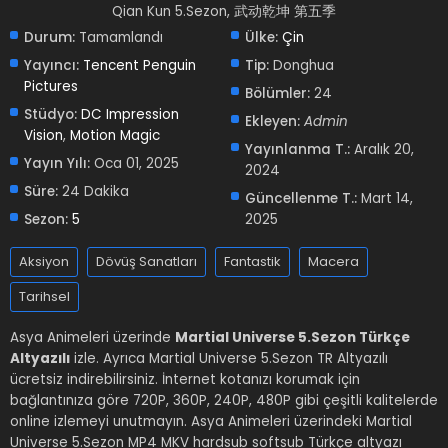
Qian Kun 5.Sezon, 武动乾坤 第五季
Durum:
Tamamlandı
Ülke:
Çin
Yayıncı:
Tencent Penguin
Tip:
Donghua
Pictures
Bölümler:
24
Stüdyo:
DC Impression
Ekleyen:
Admin
Vision
,
Motion Magic
Yayınlanma T.:
Aralık 20,
Yayın Yılı:
Oca 01, 2025
2024
Süre:
24 Dakika
Güncellenme T.:
Mart 14,
Sezon:
5
2025
Aksiyon
Dövüş Sanatları
Fantastik
Macera
Tarihsel
Asya Animeleri üzerinde
Martial Universe 5.Sezon Türkçe
Altyazılı
izle. Ayrıca Martial Universe 5.Sezon TR Altyazılı
ücretsiz indirebilirsiniz. İnternet kotanızı korumak için
bağlantınıza göre 720P, 360P, 240P, 480P gibi çeşitli kalitelerde
online izlemeyi unutmayın. Asya Animeleri üzerindeki Martial
Universe 5.Sezon MP4 MKV hardsub softsub Türkçe altyazı