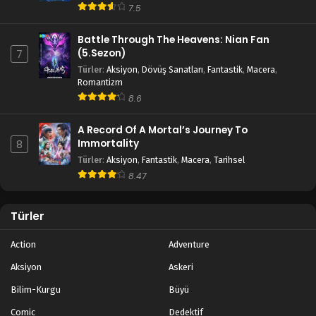
7.5
Battle Through The Heavens: Nian Fan
(5.Sezon)
7
Türler
:
Aksiyon
,
Dövüş Sanatları
,
Fantastik
,
Macera
,
Romantizm
8.6
A Record Of A Mortal’s Journey To
Immortality
8
Türler
:
Aksiyon
,
Fantastik
,
Macera
,
Tarihsel
8.47
Türler
Action
Adventure
Aksiyon
Askeri
Bilim-Kurgu
Büyü
Comic
Dedektif