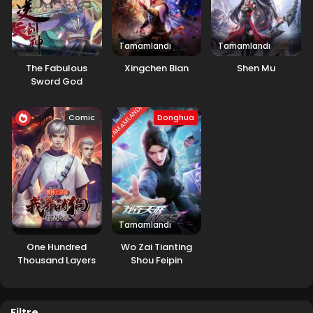
Tamamlandı
Tamamlandı
The Fabulous
Xingchen Bian
Shen Mu
Sword God
TAMAMLANDI
Comic
Donghua
Tamamlandı
One Hundred
Wo Zai Tianting
Thousand Layers
Shou Feipin
of Body Refining
Filtre