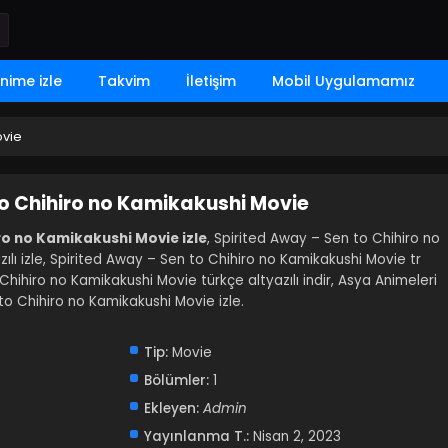
nime izle
Takvim
İletişim
Mobil Uygulamamız
ovie
to Chihiro no Kamikakushi Movie
ro no Kamikakushi Movie izle
, Spirited Away – Sen to Chihiro no
ılı izle, Spirited Away – Sen to Chihiro no Kamikakushi Movie tr
Chihiro no Kamikakushi Movie türkçe altyazılı indir, Asya Animeleri
o Chihiro no Kamikakushi Movie izle.
Tip:
Movie
Bölümler:
1
Ekleyen:
Admin
Yayınlanma T.:
Nisan 2, 2023