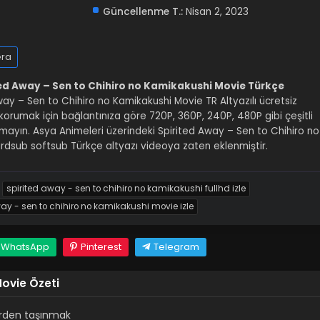
Güncellenme T.:
Nisan 2, 2023
ra
ed Away – Sen to Chihiro no Kamikakushi Movie Türkçe
Away – Sen to Chihiro no Kamikakushi Movie TR Altyazılı ücretsiz
zı korumak için bağlantınıza göre 720P, 360P, 240P, 480P gibi çeşitli
tmayın. Asya Animeleri üzerindeki Spirited Away – Sen to Chihiro no
dsub softsub Türkçe altyazı videoya zaten eklenmiştir.
spirited away - sen to chihiro no kamikakushi fullhd izle
way - sen to chihiro no kamikakushi movie izle
WhatsApp
Pinterest
Telegram
ovie Özeti
hirden taşınmak