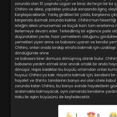
zorunda olan 10 yaşında üzgün ve biraz da hırçın bir kız
Chihiro ve ailesi, yaptıkları yolculuk esnasında ilginç olayl
karşılaşacaklardır. Yanlış girdikleri bir yolda, karşılarına çı
karşısında durmak zorunda kalırlar. Chihiro’nun hissetti
isteğini ailesi umursamaz ve küçük kızın tüm ısrarların
ilerlemeye devam eder. Terkedilmiş bir eğlence parkı o
düşündükleri yerde, hazır yemeklerin olduğunu gördükler
yemekleri yiyen anne ve babasını uyaran ve kendisi ye
Chihiro, onları orada bırakıp etrafa bakmak için uzaklaşır
döndüğünde anne
ve babasını birer domuza dönüşmüş olarak bulur. Chihir
babasına yardım etmek ister ancak ortalık bir anda haya
dönüşür. Hapis kaldıkları bu büyülü ortamdan onları kur
huysuz Chihiro’ya kalır. Hayatta kalmak için, kendisini bir 
hayalet ve Shinto tanrılarının banyo evi olan otele kabul
zorunda kalan Chihiro, bu banyo evinde hayaletlerin giz
aralamakla kalmayacak, aynı zamanda kendisine yardı
Haku ile aşkın büyüsünü de keşfedecektir.
1
0