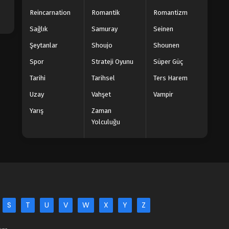
Reincarnation
Romantik
Romantizm
Sağlık
Samuray
Seinen
Şeytanlar
Shoujo
Shounen
Spor
Strateji Oyunu
Süper Güç
Tarihi
Tarihsel
Ters Harem
Uzay
Vahşet
Vampir
Yarış
Zaman
Yolculuğu
S
T
U
V
W
X
Y
Z