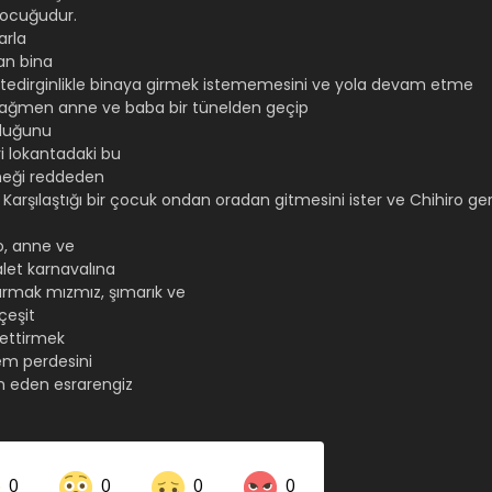
 çocuğudur.
arla
kan bina
ği tedirginlikle binaya girmek istememesini ve yola devam etme
a rağmen anne ve baba bir tünelden geçip
lduğunu
i lokantadaki bu
meği reddeden
. Karşılaştığı bir çocuk ondan oradan gitmesini ister ve Chihiro ger
o, anne ve
let karnavalına
tarmak mızmız, şımarık ve
çeşit
 ettirmek
em perdesini
m eden esrarengiz
0
0
0
0