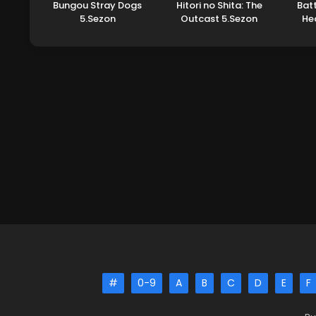
Bungou Stray Dogs
Hitori no Shita: The
Bat
5.Sezon
Outcast 5.Sezon
He
#
0-9
A
B
C
D
E
F