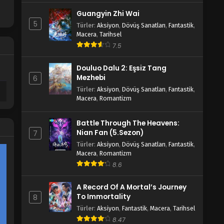
Guangyin Zhi Wai
5
Türler
:
Aksiyon
,
Dövüş Sanatları
,
Fantastik
,
Macera
,
Tarihsel
7.5
Douluo Dalu 2: Eşsiz Tang
Mezhebi
6
Türler
:
Aksiyon
,
Dövüş Sanatları
,
Fantastik
,
Macera
,
Romantizm
Battle Through The Heavens:
Nian Fan (5.Sezon)
7
Türler
:
Aksiyon
,
Dövüş Sanatları
,
Fantastik
,
Macera
,
Romantizm
8.6
A Record Of A Mortal’s Journey
To Immortality
8
Türler
:
Aksiyon
,
Fantastik
,
Macera
,
Tarihsel
8.47