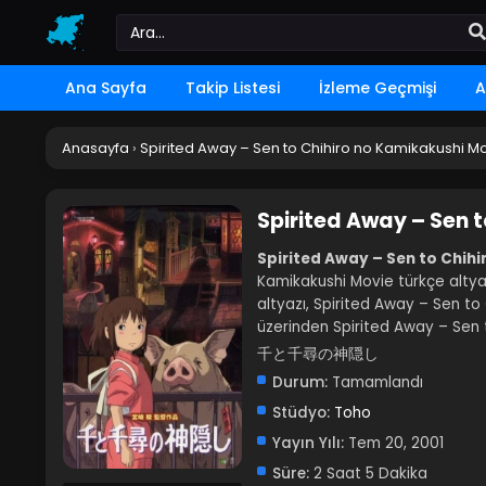
Ana Sayfa
Takip Listesi
İzleme Geçmişi
A
Anasayfa
›
Spirited Away – Sen to Chihiro no Kamikakushi M
Spirited Away – Sen 
Spirited Away – Sen to Chihi
Kamikakushi Movie türkçe altyaz
altyazı, Spirited Away – Sen to 
üzerinden Spirited Away – Sen t
千と千尋の神隠し
Durum:
Tamamlandı
Stüdyo:
Toho
Yayın Yılı:
Tem 20, 2001
Süre:
2 Saat 5 Dakika