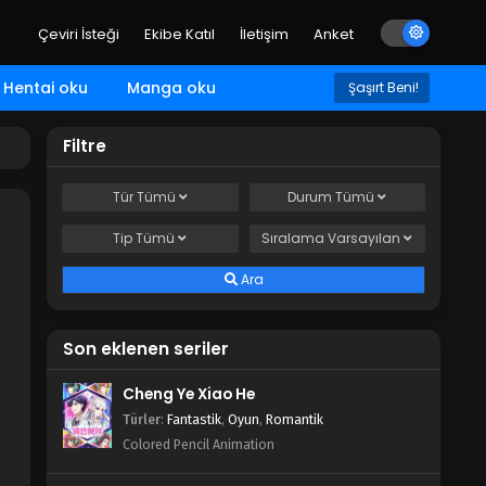
Çeviri İsteği
Ekibe Katıl
İletişim
Anket
Hentai oku
Manga oku
Şaşırt Beni!
Filtre
Tür
Tümü
Durum
Tümü
Tip
Tümü
Sıralama
Varsayılan
Ara
Son eklenen seriler
Cheng Ye Xiao He
Türler
:
Fantastik
,
Oyun
,
Romantik
Colored Pencil Animation