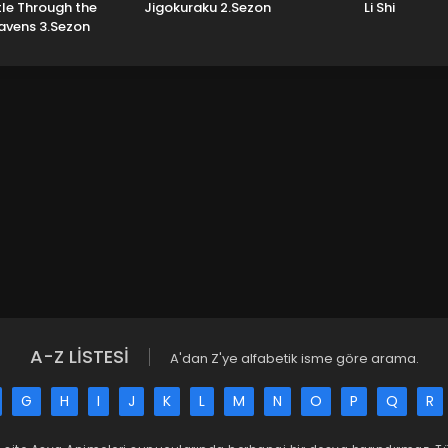
tle Through the
Jigokuraku 2.Sezon
Li Shi
avens 3.Sezon
A-Z LİSTESİ
A'dan Z'ye alfabetik isme göre arama.
G
H
I
J
K
L
M
N
O
P
Q
R