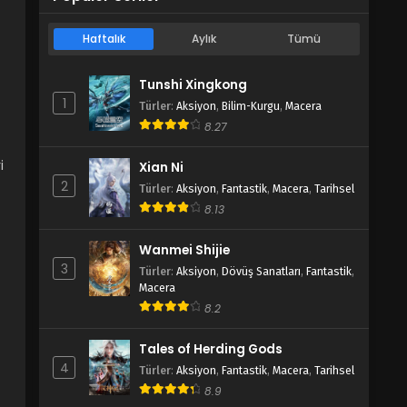
Haftalık
Aylık
Tümü
Tunshi Xingkong
1
Türler
:
Aksiyon
,
Bilim-Kurgu
,
Macera
8.27
i
Xian Ni
2
Türler
:
Aksiyon
,
Fantastik
,
Macera
,
Tarihsel
8.13
Wanmei Shijie
3
Türler
:
Aksiyon
,
Dövüş Sanatları
,
Fantastik
,
Macera
8.2
Tales of Herding Gods
4
Türler
:
Aksiyon
,
Fantastik
,
Macera
,
Tarihsel
8.9