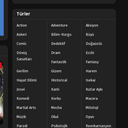
Türler
Action
Adventure
Aksiyon
Askeri
Bilim-Kurgu
Büyü
Comic
Dedektif
Doğaüstü
Dövüş
Dram
Ecchi
Sanatları
Fantastik
Fantasy
a
Gerilim
Gizem
Harem
Hayat Dilimi
Historical
Isekai
Josei
Kanlı
Kızlar Aşkı
Komedi
Korku
Macera
Martial Arts
Mecha
Mitoloji
Müzik
Okul
Oyun
Parodi
Psikolojik
Reenkarnasyon