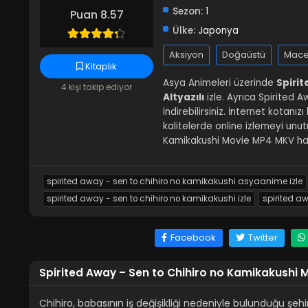
Sezon:
1
Puan 8.57
Ülke:
Japonya
Aksiyon
Doğaüstü
Mace
Kitaplık
Asya Animeleri üzerinde
Spirit
4 kişi takip ediyor
Altyazılı
izle. Ayrıca Spirited 
indirebilirsiniz. İnternet kotanı
kalitelerde online izlemeyi unu
Kamikakushi Movie MP4 MKV har
spirited away - sen to chihiro no kamikakushi asyaanime izle
spirited away - sen to chihiro no kamikakushi izle
spirited a
Facebook
Twitter
Spirited Away – Sen to Chihiro no Kamikakushi M
Chihiro, babasının iş değişikliği nedeniyle bulunduğu şe