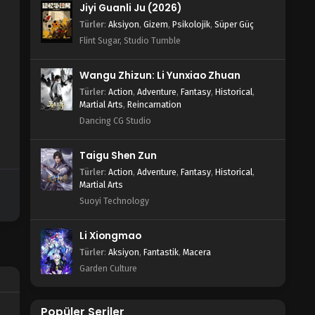
Jiyi Guanli Ju (2026)
Türler
:
Aksiyon
,
Gizem
,
Psikolojik
,
Süper Güç
Flint Sugar, Studio Tumble
Wangu Zhizun: Li Yunxiao Zhuan
Türler
:
Action
,
Adventure
,
Fantasy
,
Historical
,
Martial Arts
,
Reincarnation
Dancing CG Studio
Taigu Shen Zun
Türler
:
Action
,
Adventure
,
Fantasy
,
Historical
,
Martial Arts
Suoyi Technology
Li Xiongmao
Türler
:
Aksiyon
,
Fantastik
,
Macera
Garden Culture
Popüler Seriler