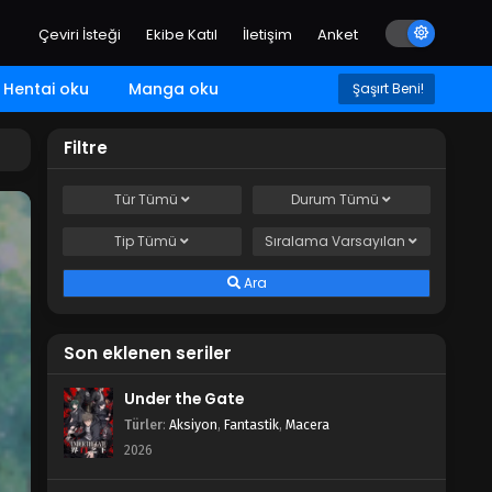
Çeviri İsteği
Ekibe Katıl
İletişim
Anket
Hentai oku
Manga oku
Şaşırt Beni!
Filtre
Tür
Tümü
Durum
Tümü
Tip
Tümü
Sıralama
Varsayılan
Ara
Son eklenen seriler
Under the Gate
Türler
:
Aksiyon
,
Fantastik
,
Macera
2026