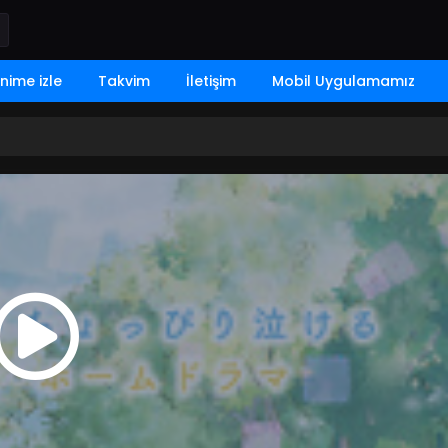
nime izle
Takvim
İletişim
Mobil Uygulamamız