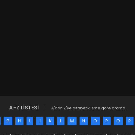
A-Z LİSTESİ
A'dan Z'ye alfabetik isme göre arama.
G
H
I
J
K
L
M
N
O
P
Q
R