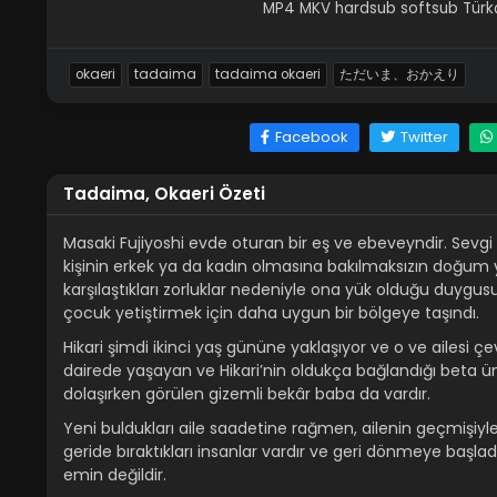
MP4 MKV hardsub softsub Türkçe
okaeri
tadaima
tadaima okaeri
ただいま、おかえり
Facebook
Twitter
Tadaima, Okaeri Özeti
Masaki Fujiyoshi evde oturan bir eş ve ebeveyndir. Sevgi
kişinin erkek ya da kadın olmasına bakılmaksızın doğum
karşılaştıkları zorluklar nedeniyle ona yük olduğu duygu
çocuk yetiştirmek için daha uygun bir bölgeye taşındı.
Hikari şimdi ikinci yaş gününe yaklaşıyor ve o ve ailesi ç
dairede yaşayan ve Hikari’nin oldukça bağlandığı beta ün
dolaşırken görülen gizemli bekâr baba da vardır.
Yeni buldukları aile saadetine rağmen, ailenin geçmişiyl
geride bıraktıkları insanlar vardır ve geri dönmeye başlad
emin değildir.