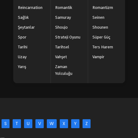
Reincarnation
Romantik
Romantizm
Sağlık
Samuray
Seinen
Şeytanlar
Shoujo
Shounen
Spor
Strateji Oyunu
Süper Güç
Tarihi
Tarihsel
Ters Harem
Uzay
Vahşet
Vampir
Yarış
Zaman
Yolculuğu
S
T
U
V
W
X
Y
Z