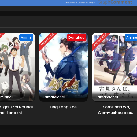
DI
TAMAMLANDI
TAMAMLANDI
Anime
Donghua
Anim
mlandı
Tamamlandı
Tamamlandı
i ga Uzai Kouhai
Ling Feng Zhe
Komi-san wa,
no Hanashi
Comyushou desu.