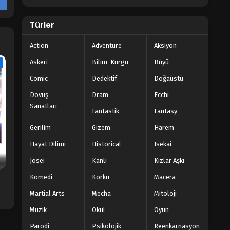
Türler
Action
Adventure
Aksiyon
Askeri
Bilim-Kurgu
Büyü
e
Comic
Dedektif
Doğaüstü
Dövüş
Dram
Ecchi
Sanatları
Fantastik
Fantasy
Gerilim
Gizem
Harem
Hayat Dilimi
Historical
Isekai
Josei
Kanlı
Kızlar Aşkı
Komedi
Korku
Macera
Martial Arts
Mecha
Mitoloji
Müzik
Okul
Oyun
Parodi
Psikolojik
Reenkarnasyon