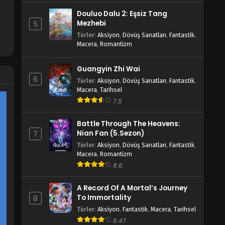
Douluo Dalu 2: Eşsiz Tang
Mezhebi
5
Türler
:
Aksiyon
,
Dövüş Sanatları
,
Fantastik
,
Macera
,
Romantizm
Guangyin Zhi Wai
6
Türler
:
Aksiyon
,
Dövüş Sanatları
,
Fantastik
,
Macera
,
Tarihsel
7.5
Battle Through The Heavens:
Nian Fan (5.Sezon)
7
Türler
:
Aksiyon
,
Dövüş Sanatları
,
Fantastik
,
Macera
,
Romantizm
8.6
A Record Of A Mortal’s Journey
To Immortality
8
Türler
:
Aksiyon
,
Fantastik
,
Macera
,
Tarihsel
8.47