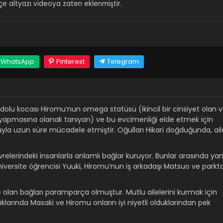
 altyazı videoya zaten eklenmiştir.
WhatsApp
Pinterest
Telegram
 dolu kocası Hiromu’nun omega statüsü (ikincil bir cinsiyet olan 
 yapmasına olanak tanıyan) ve bu evcimenliği elde etmek için
suyla uzun süre mücadele etmiştir. Oğulları Hikari doğduğunda, ail
evrelerindeki insanlarla anlamlı bağlar kuruyor. Bunlar arasında ya
iversite öğrencisi Yuuki, Hiromu’nun iş arkadaşı Matsuo ve parkt
e olan bağları paramparça olmuştur. Mutlu ailelerini kurmak için
ıklarında Masaki ve Hiromu onların iyi niyetli olduklarından pek