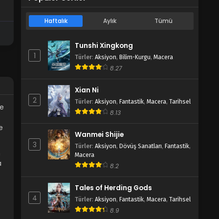
Haftalık
Aylık
Tümü
Tunshi Xingkong
1
Türler
:
Aksiyon
,
Bilim-Kurgu
,
Macera
8.27
Xian Ni
2
Türler
:
Aksiyon
,
Fantastik
,
Macera
,
Tarihsel
ve
8.13
e
Wanmei Shijie
3
Türler
:
Aksiyon
,
Dövüş Sanatları
,
Fantastik
,
n
Macera
a
8.2
Tales of Herding Gods
4
Türler
:
Aksiyon
,
Fantastik
,
Macera
,
Tarihsel
8.9