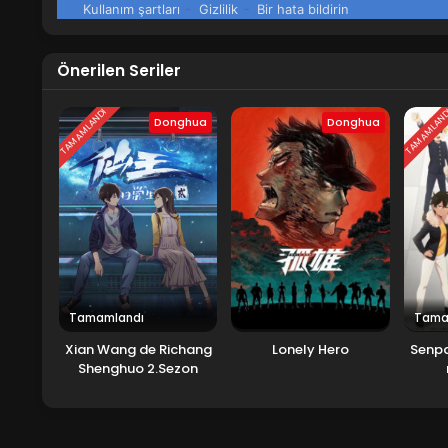
Önerilen Seriler
TAMAMLANDI
TAMAMLAN
Donghua
Donghua
Tamamlandı
Tama
Xian Wang de Richang
Lonely Hero
Senpa
Shenghuo 2.Sezon