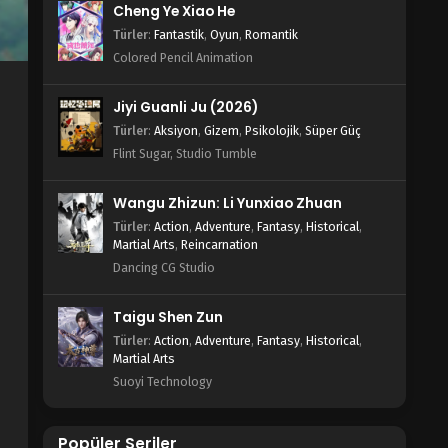
Cheng Ye Xiao He
Türler
:
Fantastik
,
Oyun
,
Romantik
Colored Pencil Animation
Jiyi Guanli Ju (2026)
Türler
:
Aksiyon
,
Gizem
,
Psikolojik
,
Süper Güç
Flint Sugar, Studio Tumble
Wangu Zhizun: Li Yunxiao Zhuan
Türler
:
Action
,
Adventure
,
Fantasy
,
Historical
,
Martial Arts
,
Reincarnation
Dancing CG Studio
Taigu Shen Zun
Türler
:
Action
,
Adventure
,
Fantasy
,
Historical
,
Martial Arts
Suoyi Technology
Popüler Seriler