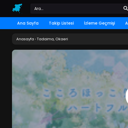
Ana Sayfa
Takip Listesi
İzleme Geçmişi
A
Anasayfa
›
Tadaima, Okaeri