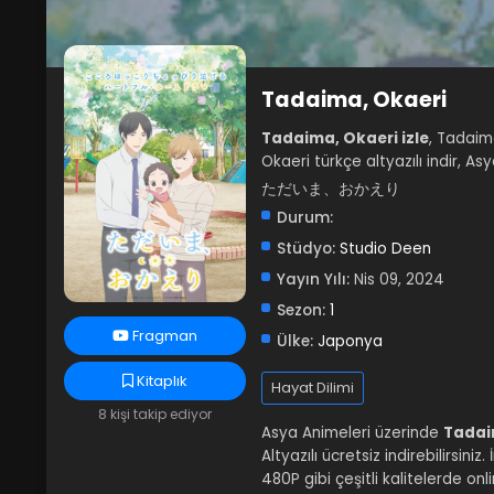
Tadaima, Okaeri
Tadaima, Okaeri izle
, Tadaima
Okaeri türkçe altyazılı indir, A
ただいま、おかえり
Durum:
Stüdyo:
Studio Deen
Yayın Yılı:
Nis 09, 2024
Sezon:
1
Fragman
Ülke:
Japonya
Kitaplık
Hayat Dilimi
8 kişi takip ediyor
Asya Animeleri üzerinde
Tadaim
Altyazılı ücretsiz indirebilirsin
480P gibi çeşitli kalitelerde o