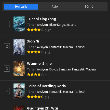
Haftalık
Aylık
Tümü
Tunshi Xingkong
1
Türler
:
Aksiyon
,
Bilim-Kurgu
,
Macera
8.27
Xian Ni
2
Türler
:
Aksiyon
,
Fantastik
,
Macera
,
Tarihsel
8.13
Wanmei Shijie
3
Türler
:
Aksiyon
,
Dövüş Sanatları
,
Fantastik
,
Macera
8.2
Tales of Herding Gods
4
Türler
:
Aksiyon
,
Fantastik
,
Macera
,
Tarihsel
8.9
Guangyin Zhi Wai