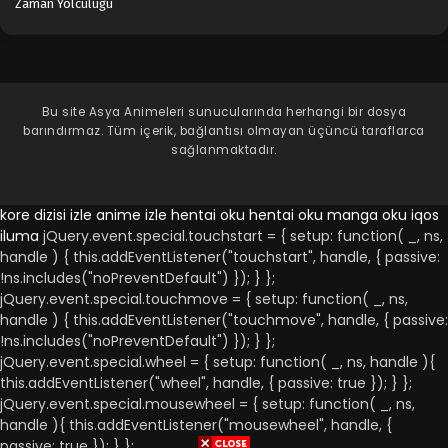
Zaman Yolculuğu
Bu site
Asya Animeleri
sunucularında herhangi bir dosya
barındırmaz. Tüm içerik, bağlantısı olmayan üçüncü taraflarca
sağlanmaktadır.
kore dizisi izle
anime izle
hentai oku
hentai oku
manga oku
iqos
iluma
jQuery.event.special.touchstart = { setup: function( _, ns,
handle ) { this.addEventListener("touchstart", handle, { passive:
!ns.includes("noPreventDefault") }); } };
jQuery.event.special.touchmove = { setup: function( _, ns,
handle ) { this.addEventListener("touchmove", handle, { passive:
!ns.includes("noPreventDefault") }); } };
jQuery.event.special.wheel = { setup: function( _, ns, handle ){
this.addEventListener("wheel", handle, { passive: true }); } };
jQuery.event.special.mousewheel = { setup: function( _, ns,
handle ){ this.addEventListener("mousewheel", handle, {
passive: true }); } };