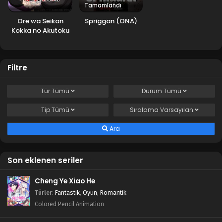
Tamamlandı
Ore wa Seikan
Spriggan (ONA)
Kokka no Akutoku
Ryoushu!
Filtre
Tür
Tümü
Durum
Tümü
Tip
Tümü
Sıralama
Varsayılan
Ara
Son eklenen seriler
Cheng Ye Xiao He
Türler
:
Fantastik
,
Oyun
,
Romantik
Colored Pencil Animation