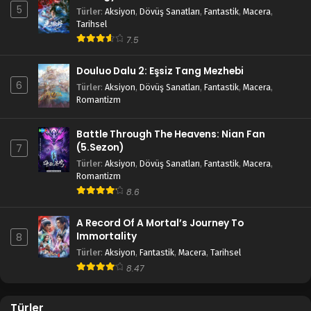
5
Türler
:
Aksiyon
,
Dövüş Sanatları
,
Fantastik
,
Macera
,
Tarihsel
7.5
Douluo Dalu 2: Eşsiz Tang Mezhebi
6
Türler
:
Aksiyon
,
Dövüş Sanatları
,
Fantastik
,
Macera
,
Romantizm
Battle Through The Heavens: Nian Fan
(5.Sezon)
7
Türler
:
Aksiyon
,
Dövüş Sanatları
,
Fantastik
,
Macera
,
Romantizm
8.6
A Record Of A Mortal’s Journey To
Immortality
8
Türler
:
Aksiyon
,
Fantastik
,
Macera
,
Tarihsel
8.47
Türler