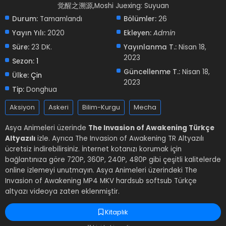
觉醒之溯源,Moshi Juexing: Suyuan
Durum:
Tamamlandı
Bölümler:
26
Yayın Yılı:
2020
Ekleyen:
Admin
Süre:
23 DK.
Yayınlanma T.:
Nisan 18,
2023
Sezon:
1
Güncellenme T.:
Nisan 18,
Ülke:
Çin
2023
Tip:
Donghua
Aksiyon
Askeri
Bilim-Kurgu
Mecha
Asya Animeleri üzerinde
The Invasion of Awakening Türkçe
Altyazılı
izle. Ayrıca The Invasion of Awakening TR Altyazılı
ücretsiz indirebilirsiniz. İnternet kotanızı korumak için
bağlantınıza göre 720P, 360P, 240P, 480P gibi çeşitli kalitelerde
online izlemeyi unutmayın. Asya Animeleri üzerindeki The
Invasion of Awakening MP4 MKV hardsub softsub Türkçe
altyazı videoya zaten eklenmiştir.
Kitaplık