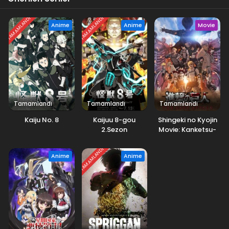
TAMAMLANDI
TAMAMLANDI
Anime
Anime
Movie
Tamamlandı
Tamamlandı
Tamamlandı
Kaiju No. 8
Kaijuu 8-gou
Shingeki no Kyojin
2.Sezon
Movie: Kanketsu-
hen – The Last
Attack
TAMAMLANDI
Anime
Anime