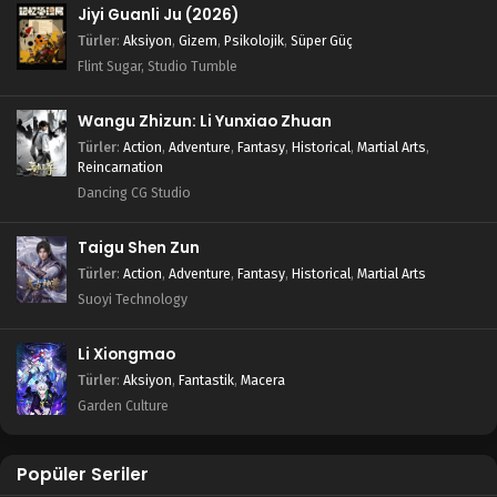
Jiyi Guanli Ju (2026)
Türler
:
Aksiyon
,
Gizem
,
Psikolojik
,
Süper Güç
Flint Sugar, Studio Tumble
Wangu Zhizun: Li Yunxiao Zhuan
Türler
:
Action
,
Adventure
,
Fantasy
,
Historical
,
Martial Arts
,
Reincarnation
Dancing CG Studio
Taigu Shen Zun
Türler
:
Action
,
Adventure
,
Fantasy
,
Historical
,
Martial Arts
Suoyi Technology
Li Xiongmao
Türler
:
Aksiyon
,
Fantastik
,
Macera
Garden Culture
Popüler Seriler