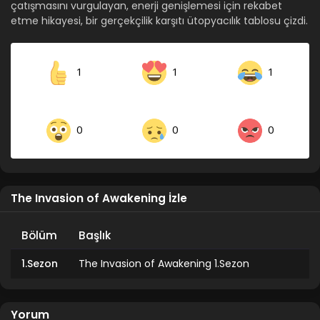
çatışmasını vurgulayan, enerji genişlemesi için rekabet
etme hikayesi, bir gerçekçilik karşıtı ütopyacılık tablosu çizdi.
1
1
1
0
0
0
The Invasion of Awakening İzle
Bölüm
Başlık
1.Sezon
The Invasion of Awakening 1.Sezon
Yorum