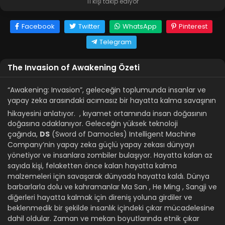
11 kişi takip ediyor
Facebook
Twitter
WhatsApp
Pinterest
Telegram
The Invasion of Awakening Özeti
“Awakening: Invasion”, geleceğin toplumunda insanlar ve
yapay zeka arasındaki acımasız bir hayatta kalma savaşının
hikayesini anlatıyor.
, kıyamet ortamında insan doğasının
doğasına odaklanıyor. Geleceğin yüksek teknoloji
çağında,
DS
(Sword of Damocles) Intelligent Machine
Company’nin yapay zeka güçlü yapay zekası dünyayı
yönetiyor ve insanlara zombiler bulaşıyor. Hayatta kalan az
sayıda kişi, felaketten önce kalan hayatta kalma
malzemeleri için savaşarak dünyada hayatta kaldı. Dünya
barbarlarla dolu ve kahramanlar Ma San , He Ming , Sangji ve
diğerleri hayatta kalmak için direniş yoluna girdiler ve
beklenmedik bir şekilde insanlık içindeki çıkar mücadelesine
dahil oldular. Zaman ve mekan boyutlarında etnik çıkar