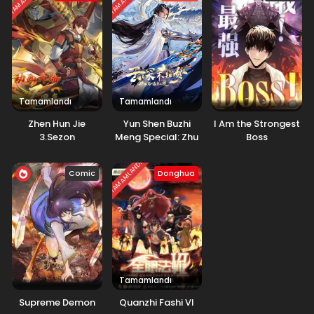
3
Tsuki ga Michibiku Isekai Douchuu
3.Bölüm
2
Tsuki ga Michibiku Isekai Douchuu
2.Bölüm
Tamamlandı
Tamamlandı
1
Tsuki ga Michibiku Isekai Douchuu 1.Bölüm
Zhen Hun Jie
Yun Shen Buzhi
I Am the Strongest
3.Sezon
Meng Special: Zhu
Boss
Ming Zhi Yi
TAMAMLANDI
Comic
Donghua
Tamamlandı
Supreme Demon
Quanzhi Fashi VI