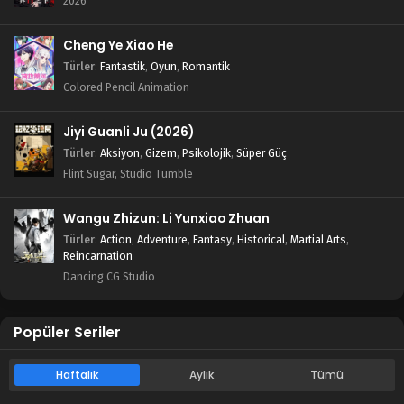
2026
Cheng Ye Xiao He
Türler
:
Fantastik
,
Oyun
,
Romantik
Colored Pencil Animation
Jiyi Guanli Ju (2026)
Türler
:
Aksiyon
,
Gizem
,
Psikolojik
,
Süper Güç
Flint Sugar, Studio Tumble
Wangu Zhizun: Li Yunxiao Zhuan
Türler
:
Action
,
Adventure
,
Fantasy
,
Historical
,
Martial Arts
,
Reincarnation
Dancing CG Studio
Popüler Seriler
Haftalık
Aylık
Tümü