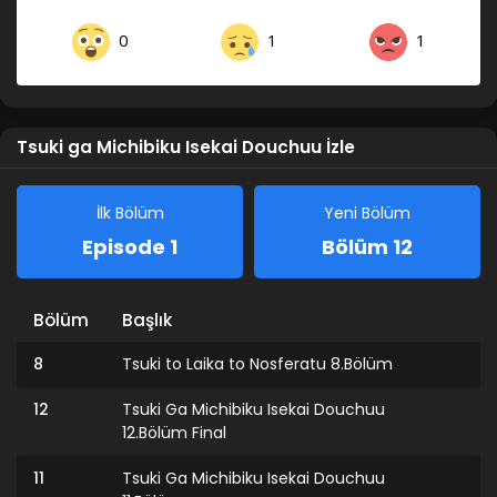
0
1
1
Tsuki ga Michibiku Isekai Douchuu İzle
İlk Bölüm
Yeni Bölüm
Episode 1
Bölüm 12
Bölüm
Başlık
8
Tsuki to Laika to Nosferatu 8.Bölüm
12
Tsuki Ga Michibiku Isekai Douchuu
12.Bölüm Final
11
Tsuki Ga Michibiku Isekai Douchuu