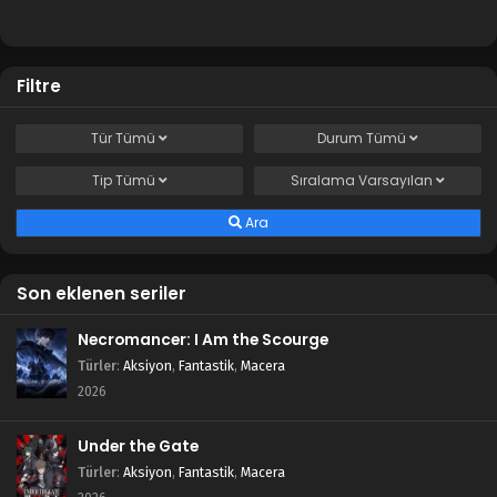
Filtre
Tür
Tümü
Durum
Tümü
Tip
Tümü
Sıralama
Varsayılan
Ara
Son eklenen seriler
Necromancer: I Am the Scourge
Türler
:
Aksiyon
,
Fantastik
,
Macera
2026
Under the Gate
Türler
:
Aksiyon
,
Fantastik
,
Macera