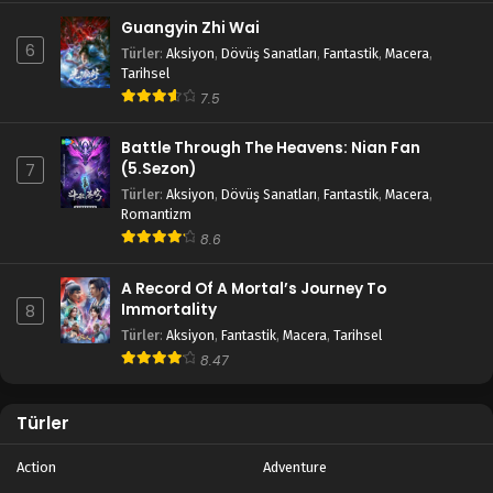
Guangyin Zhi Wai
6
Türler
:
Aksiyon
,
Dövüş Sanatları
,
Fantastik
,
Macera
,
Tarihsel
7.5
Battle Through The Heavens: Nian Fan
(5.Sezon)
7
Türler
:
Aksiyon
,
Dövüş Sanatları
,
Fantastik
,
Macera
,
Romantizm
8.6
A Record Of A Mortal’s Journey To
Immortality
8
Türler
:
Aksiyon
,
Fantastik
,
Macera
,
Tarihsel
8.47
Türler
Action
Adventure