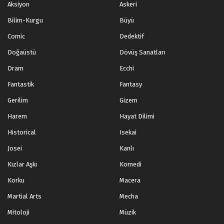
Aksiyon
Askeri
Bilim-Kurgu
Büyü
Comic
Dedektif
Doğaüstü
Dövüş Sanatları
Dram
Ecchi
Fantastik
Fantasy
Gerilim
Gizem
Harem
Hayat Dilimi
Historical
Isekai
Josei
Kanlı
Kızlar Aşkı
Komedi
Korku
Macera
Martial Arts
Mecha
Mitoloji
Müzik