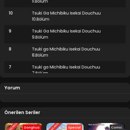
11.Bölüm
10
Tsuki Ga Michibiku Isekai Douchuu
10.Bölüm
9
Tsuki Ga Michibiku Isekai Douchuu
9.Bölüm
8
Tsuki ga Michibiku Isekai Douchuu
8.Bölüm
7
Tsuki ga Michibiku Isekai Douchuu
7.Bölüm
6
Tsuki ga Michibiku Isekai Douchuu
Yorum
6.Bölüm
5
Tsuki ga Michibiku Isekai Douchuu
5.Bölüm
Önerilen Seriler
4
Tsuki ga Michibiku Isekai Douchuu
TAMAMLANDI
TAMAMLANDI
4.Bölüm
Donghua
Special
Comic