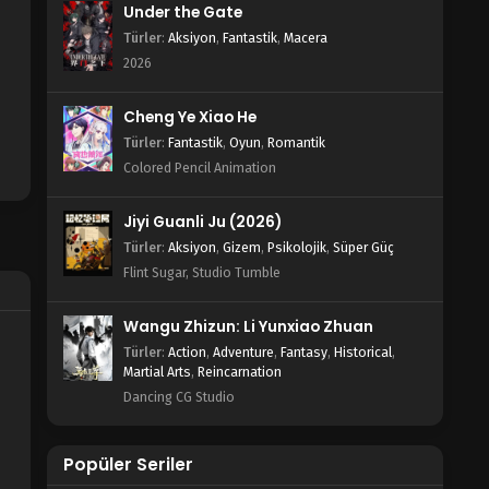
Under the Gate
Türler
:
Aksiyon
,
Fantastik
,
Macera
2026
Cheng Ye Xiao He
Türler
:
Fantastik
,
Oyun
,
Romantik
Colored Pencil Animation
Jiyi Guanli Ju (2026)
Türler
:
Aksiyon
,
Gizem
,
Psikolojik
,
Süper Güç
Flint Sugar, Studio Tumble
Wangu Zhizun: Li Yunxiao Zhuan
Türler
:
Action
,
Adventure
,
Fantasy
,
Historical
,
Martial Arts
,
Reincarnation
Dancing CG Studio
Popüler Seriler