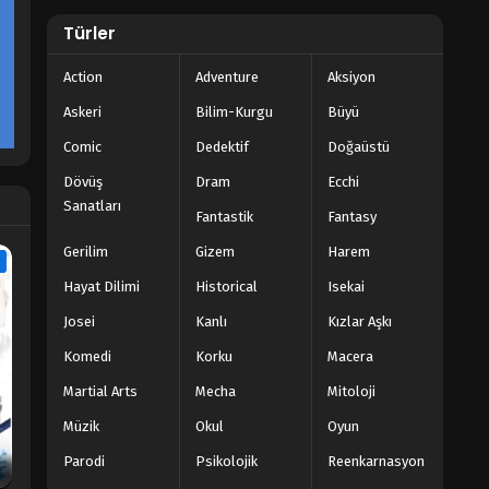
Türler
Action
Adventure
Aksiyon
Askeri
Bilim-Kurgu
Büyü
Comic
Dedektif
Doğaüstü
Dövüş
Dram
Ecchi
Sanatları
Fantastik
Fantasy
Gerilim
Gizem
Harem
e
Hayat Dilimi
Historical
Isekai
Josei
Kanlı
Kızlar Aşkı
Komedi
Korku
Macera
Martial Arts
Mecha
Mitoloji
Müzik
Okul
Oyun
Parodi
Psikolojik
Reenkarnasyon