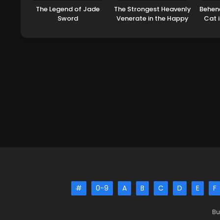
The Legend of Jade
The Strongest Heavenly
Behene
Sword
Venerate in the Happy
Cat i
City
Ra
#
0-9
A
B
C
D
E
F
Bu