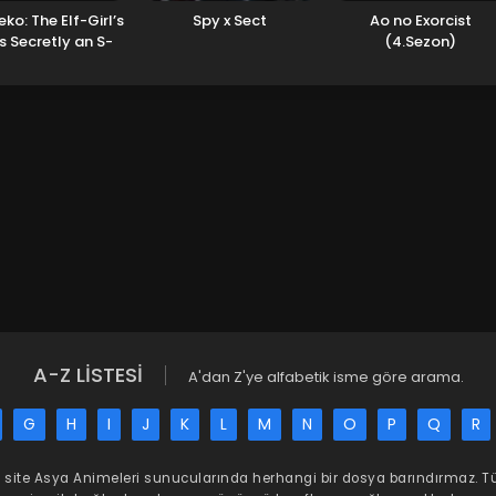
ko: The Elf-Girl’s
Spy x Sect
Ao no Exorcist
s Secretly an S-
(4.Sezon)
nked Monster!
A-Z LİSTESİ
A'dan Z'ye alfabetik isme göre arama.
G
H
I
J
K
L
M
N
O
P
Q
R
 site
Asya Animeleri
sunucularında herhangi bir dosya barındırmaz. 