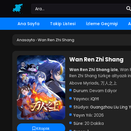
Ana Sayfa
Takip Listesi
İzleme Geçmişi
A
Anasayfa
›
Wan Ren Zhi Shang
Wan Ren Zhi Shang
Wan Ren Zhi Shang izle
, Wan 
Ren Zhi Shang türkçe altyazılı i
Above Myriads, 万人之上
Durum:
Devam Ediyor
Yayıncı:
iQIYI
Stüdyo:
Guangzhou Liu Ling Y
Yayın Yılı:
2026
Süre:
20 Dakika
Kitaplık