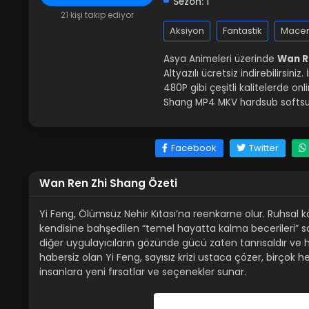
Sezon:
1
21 kişi takip ediyor
Aksiyon
Fantastik
Mace
Asya Animeleri üzerinde
Wan Re
Altyazılı ücretsiz indirebilirsin
480P gibi çeşitli kalitelerde o
Shang MP4 MKV hardsub softsub
Facebook
Twitter
Wan Ren Zhi Shang Özeti
Yi Feng, Ölümsüz Nehir Kıtası’na reenkarne olur. Ruhsal
kendisine bahşedilen “temel hayatta kalma becerileri” 
diğer uygulayıcıların gözünde gücü zaten tanrısaldır ve 
habersiz olan Yi Feng, sayısız krizi ustaca çözer, birço
insanlara yeni fırsatlar ve seçenekler sunar.