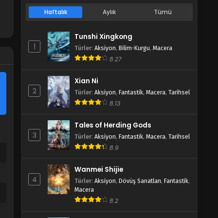
Haftalık
Aylık
Tümü
Tunshi Xingkong
1
Türler
:
Aksiyon
,
Bilim-Kurgu
,
Macera
8.27
Xian Ni
2
Türler
:
Aksiyon
,
Fantastik
,
Macera
,
Tarihsel
8.13
Tales of Herding Gods
3
Türler
:
Aksiyon
,
Fantastik
,
Macera
,
Tarihsel
8.9
Wanmei Shijie
4
Türler
:
Aksiyon
,
Dövüş Sanatları
,
Fantastik
,
Macera
8.2