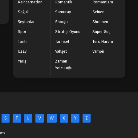
Reincarnation
Romantik
Romantizm
Sağlık
Samuray
Seinen
Şeytanlar
Shoujo
Shounen
Spor
Strateji Oyunu
Süper Güç
Tarihi
Tarihsel
Ters Harem
Uzay
Vahşet
Vampir
Yarış
Zaman
Yolculuğu
S
T
U
V
W
X
Y
Z
Tüm