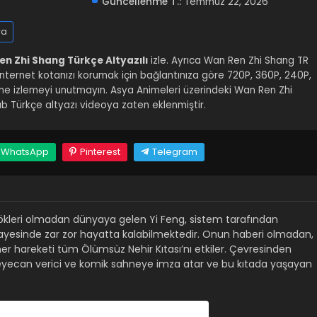
Güncellenme T.:
Temmuz 22, 2026
ra
n Zhi Shang Türkçe Altyazılı
izle. Ayrıca Wan Ren Zhi Shang TR
iz. İnternet kotanızı korumak için bağlantınıza göre 720P, 360P, 240P,
nline izlemeyi unutmayın. Asya Animeleri üzerindeki Wan Ren Zhi
 Türkçe altyazı videoya zaten eklenmiştir.
WhatsApp
Pinterest
Telegram
 kökleri olmadan dünyaya gelen Yi Feng, sistem tarafından
sayesinde zar zor hayatta kalabilmektedir. Onun haberi olmadan,
her hareketi tüm Ölümsüz Nehir Kıtası’nı etkiler. Çevresinden
k heyecan verici ve komik sahneye imza atar ve bu kıtada yaşayan