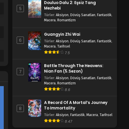
Douluo Dalu 2: Eşsiz Tang
Mezhebi
5
Türler
:
Aksiyon
,
Dövüş Sanatları
,
Fantastik
,
Macera
,
Romantizm
Guangyin Zhi Wai
6
Türler
:
Aksiyon
,
Dövüş Sanatları
,
Fantastik
,
Macera
,
Tarihsel
7.5
Battle Through The Heavens:
Nian Fan (5.Sezon)
7
Türler
:
Aksiyon
,
Dövüş Sanatları
,
Fantastik
,
Macera
,
Romantizm
8.6
A Record Of A Mortal’s Journey
To Immortality
8
Türler
:
Aksiyon
,
Fantastik
,
Macera
,
Tarihsel
8.47