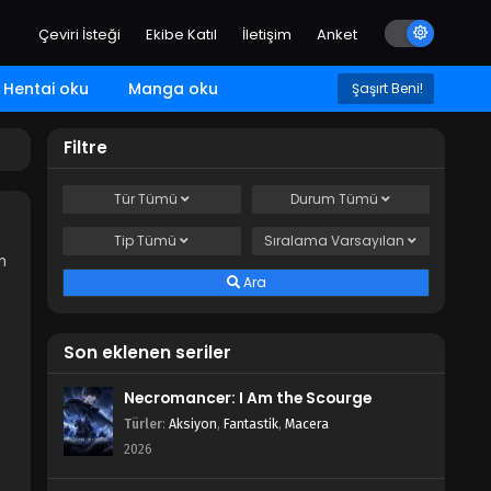
Çeviri İsteği
Ekibe Katıl
İletişim
Anket
Hentai oku
Manga oku
Şaşırt Beni!
Filtre
Tür
Tümü
Durum
Tümü
Tip
Tümü
Sıralama
Varsayılan
n
Ara
Son eklenen seriler
Necromancer: I Am the Scourge
Türler
:
Aksiyon
,
Fantastik
,
Macera
2026