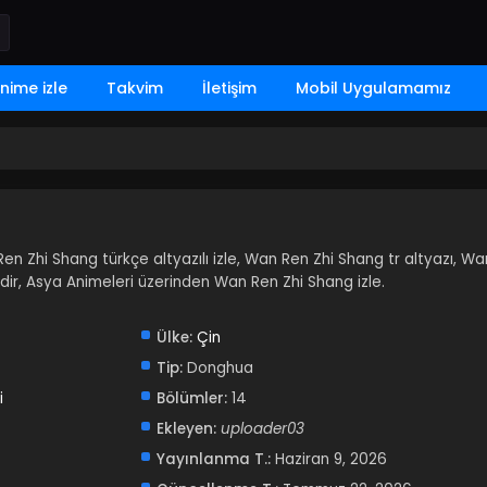
nime izle
Takvim
İletişim
Mobil Uygulamamız
Ren Zhi Shang türkçe altyazılı izle, Wan Ren Zhi Shang tr altyazı, Wa
ndir, Asya Animeleri üzerinden Wan Ren Zhi Shang izle.
Ülke:
Çin
Tip:
Donghua
i
Bölümler:
14
Ekleyen:
uploader03
Yayınlanma T.:
Haziran 9, 2026