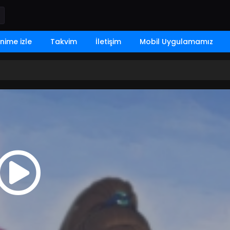
nime izle
Takvim
İletişim
Mobil Uygulamamız