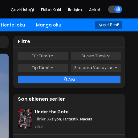
Çeviri İsteği
Ekibe Katıl
İletişim
Anket
Hentai oku
Manga oku
Şaşırt Beni!
Filtre
Tür
Tümü
Durum
Tümü
Tip
Tümü
Sıralama
Varsayılan
Ara
Son eklenen seriler
Under the Gate
Türler
:
Aksiyon
,
Fantastik
,
Macera
2026