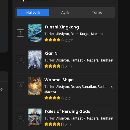
Haftalık
Aylık
Tümü
Tunshi Xingkong
1
Türler
:
Aksiyon
,
Bilim-Kurgu
,
Macera
8.27
Xian Ni
2
Türler
:
Aksiyon
,
Fantastik
,
Macera
,
Tarihsel
8.13
Wanmei Shijie
3
Türler
:
Aksiyon
,
Dövüş Sanatları
,
Fantastik
,
ve
Macera
8.2
Tales of Herding Gods
4
Türler
:
Aksiyon
,
Fantastik
,
Macera
,
Tarihsel
8.9