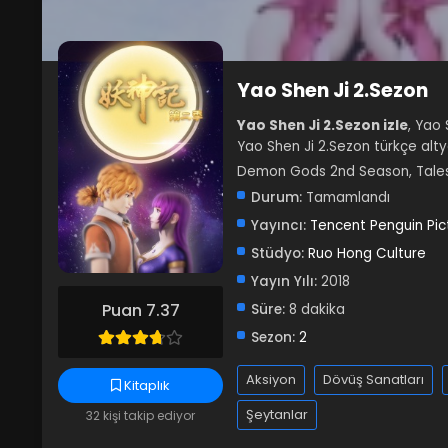
Yao Shen Ji 2.Sezon
Yao Shen Ji 2.Sezon izle
, Yao 
Yao Shen Ji 2.Sezon türkçe altya
Demon Gods 2nd Season, Tal
Durum:
Tamamlandı
Yayıncı:
Tencent Penguin Pic
Stüdyo:
Ruo Hong Culture
Yayın Yılı:
2018
Puan 7.37
Süre:
8 dakika
Sezon:
2
Aksiyon
Dövüş Sanatları
Kitaplık
Şeytanlar
32 kişi takip ediyor