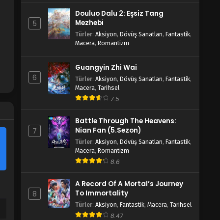
Douluo Dalu 2: Eşsiz Tang
Mezhebi
5
Türler
:
Aksiyon
,
Dövüş Sanatları
,
Fantastik
,
Macera
,
Romantizm
Guangyin Zhi Wai
6
Türler
:
Aksiyon
,
Dövüş Sanatları
,
Fantastik
,
Macera
,
Tarihsel
7.5
Battle Through The Heavens:
Nian Fan (5.Sezon)
7
Türler
:
Aksiyon
,
Dövüş Sanatları
,
Fantastik
,
Macera
,
Romantizm
8.6
A Record Of A Mortal’s Journey
To Immortality
8
Türler
:
Aksiyon
,
Fantastik
,
Macera
,
Tarihsel
8.47