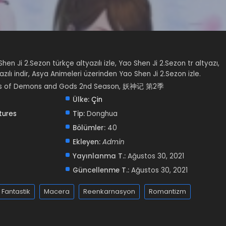
Shen Ji 2.Sezon türkçe altyazılı izle, Yao Shen Ji 2.Sezon tr altyazı,
zılı indir, Asya Animeleri üzerinden Yao Shen Ji 2.Sezon izle.
es of Demons and Gods 2nd Season, 妖神记 第2季
Ülke:
Çin
tures
Tip:
Donghua
Bölümler:
40
Ekleyen:
Admin
Yayınlanma T.:
Ağustos 30, 2021
Güncellenme T.:
Ağustos 30, 2021
Fantastik
Macera
Reenkarnasyon
Romantizm