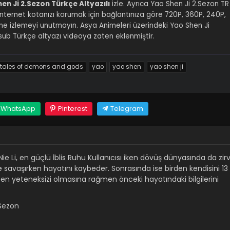
en Ji 2.Sezon Türkçe Altyazılı
izle. Ayrıca Yao Shen Ji 2.Sezon TR
iz. İnternet kotanızı korumak için bağlantınıza göre 720P, 360P, 240P,
line izlemeyi unutmayın. Asya Animeleri üzerindeki Yao Shen Ji
b Türkçe altyazı videoya zaten eklenmiştir.
tales of demons and gods
yao
yao shen
yao shen ji
WhatsApp
Pinterest
Telegram
e Li, en güçlü İblis Ruhu Kullanıcısı iken dövüş dünyasında da zir
le savaşırken hayatını kaybeder. Sonrasında ise birden kendisini 13
n en yeteneksizi olmasına rağmen önceki hayatındaki bilgilerini
.Sezon