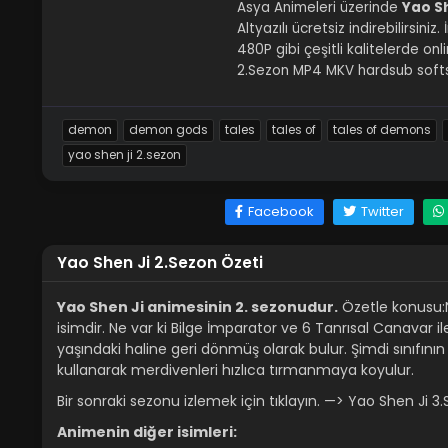
Asya Animeleri üzerinde
Yao Sh
Altyazılı ücretsiz indirebilirsin
480P gibi çeşitli kalitelerde on
2.Sezon MP4 MKV hardsub softsu
demon
demon gods
tales
tales of
tales of demons
yao shen ji 2.sezon
Facebook
Twitter
Yao Shen Ji 2.Sezon Özeti
Yao Shen Ji animesinin 2. sezonudur.
Özetle konusu:Ni
isimdir. Ne var ki Bilge İmparator ve 6 Tanrısal Canavar i
yaşındaki haline geri dönmüş olarak bulur. Şimdi sınıfını
kullanarak merdivenleri hızlıca tırmanmaya koyulur.
Bir sonraki sezonu izlemek için tıklayın. —> Yao Shen Ji 3
Animenin diğer isimleri: