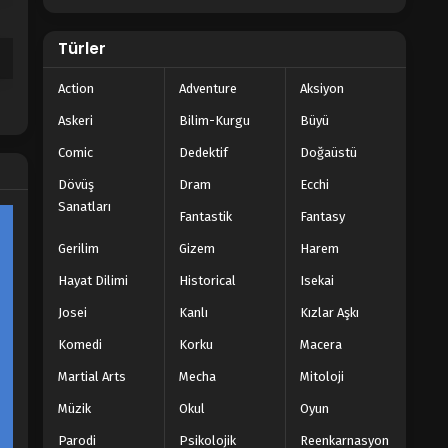
Türler
Action
Adventure
Aksiyon
Askeri
Bilim-Kurgu
Büyü
Comic
Dedektif
Doğaüstü
Dövüş
Dram
Ecchi
Sanatları
Fantastik
Fantasy
Gerilim
Gizem
Harem
Hayat Dilimi
Historical
Isekai
Josei
Kanlı
Kızlar Aşkı
Komedi
Korku
Macera
Martial Arts
Mecha
Mitoloji
Müzik
Okul
Oyun
Parodi
Psikolojik
Reenkarnasyon