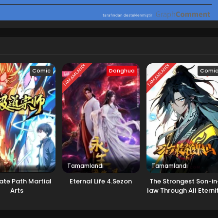
TAMAMLANDI
TAMAMLANDI
Comic
Donghua
Comi
Tamamlandı
Tamamlandı
ate Path Martial
Eternal Life 4.Sezon
The Strongest Son-in
Arts
law Through All Eterni