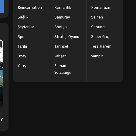
Reincarnation
Romantik
Romantizm
Sağlık
Samuray
Seinen
Şeytanlar
Shoujo
Shounen
Spor
Strateji Oyunu
Süper Güç
c
Tarihi
Tarihsel
Ters Harem
Uzay
Vahşet
Vampir
Yarış
Zaman
Yolculuğu
-
ty