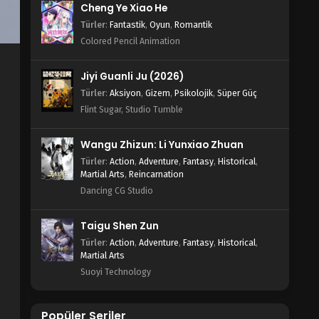
Cheng Ye Xiao He
Türler
:
Fantastik
,
Oyun
,
Romantik
Colored Pencil Animation
Jiyi Guanli Ju (2026)
Türler
:
Aksiyon
,
Gizem
,
Psikolojik
,
Süper Güç
Flint Sugar, Studio Tumble
Wangu Zhizun: Li Yunxiao Zhuan
Türler
:
Action
,
Adventure
,
Fantasy
,
Historical
,
Martial Arts
,
Reincarnation
Dancing CG Studio
Taigu Shen Zun
Türler
:
Action
,
Adventure
,
Fantasy
,
Historical
,
Martial Arts
Suoyi Technology
Popüler Seriler