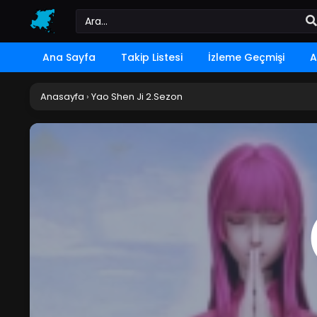
Ana Sayfa
Takip Listesi
İzleme Geçmişi
A
Anasayfa
›
Yao Shen Ji 2.Sezon