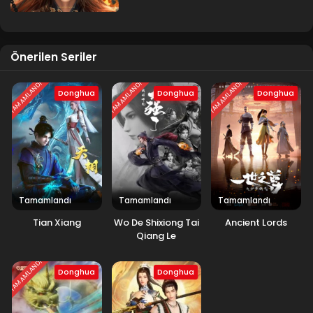
Shen Mu 3.Sezon 20.Bölüm
Blm 20 - Aralık 22, 2025
Önerilen Seriler
Shen Mu 3.Sezon 19.Bölüm
TAMAMLANDI
TAMAMLANDI
TAMAMLANDI
Donghua
Donghua
Donghua
Blm 19 - Aralık 16, 2025
Shen Mu 3.Sezon 18.Bölüm
Blm 18 - Aralık 3, 2025
Shen Mu 3.Sezon 17.Bölüm
Tamamlandı
Tamamlandı
Tamamlandı
Blm 17 - Aralık 1, 2025
Tian Xiang
Wo De Shixiong Tai
Ancient Lords
Qiang Le
Shen Mu 3.Sezon 15-16.Bölüm
TAMAMLANDI
Blm 15-16 - Kasım 23, 2025
Donghua
Donghua
Shen Mu 3.Sezon 14.Bölüm