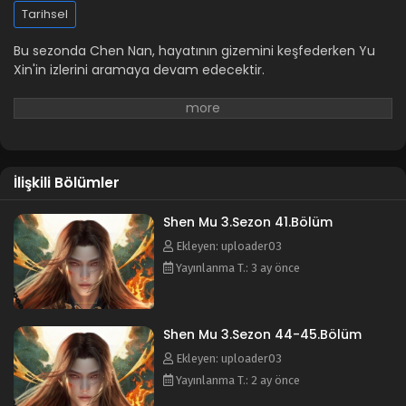
Shen Mu 3.Sezon 29-30.Bölüm
Tarihsel
Blm 29-30 - Mart 3, 2026
Bu sezonda Chen Nan, hayatının gizemini keşfederken Yu
Xin'in izlerini aramaya devam edecektir.
Shen Mu 3.Sezon 28.Bölüm
Blm 28 - Şubat 14, 2026
Shen Mu 3.Sezon 27.Bölüm
Blm 27 - Şubat 7, 2026
İlişkili Bölümler
Shen Mu 3.Sezon 25-26.Bölüm
Shen Mu 3.Sezon 41.Bölüm
Blm 25-26 - Ocak 26, 2026
Ekleyen: uploader03
Yayınlanma T.: 3 ay önce
Shen Mu 3.Sezon 23-24.Bölüm
Blm 23-24 - Ocak 21, 2026
Shen Mu 3.Sezon 44-45.Bölüm
Ekleyen: uploader03
Shen Mu 3.Sezon 21-22.Bölüm
Yayınlanma T.: 2 ay önce
Blm 21-22 - Ocak 9, 2026