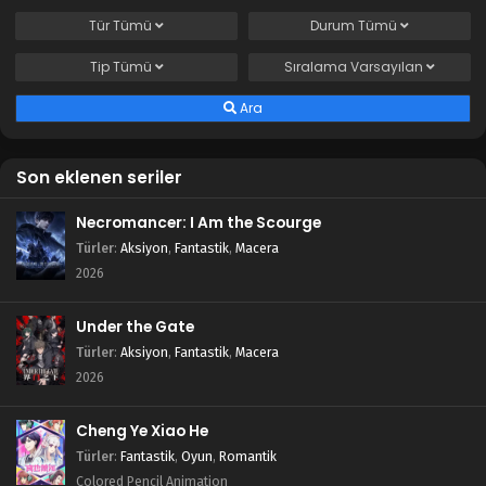
Tür
Tümü
Durum
Tümü
Tip
Tümü
Sıralama
Varsayılan
Ara
Son eklenen seriler
Necromancer: I Am the Scourge
Türler
:
Aksiyon
,
Fantastik
,
Macera
2026
Under the Gate
Türler
:
Aksiyon
,
Fantastik
,
Macera
2026
Cheng Ye Xiao He
Türler
:
Fantastik
,
Oyun
,
Romantik
Colored Pencil Animation