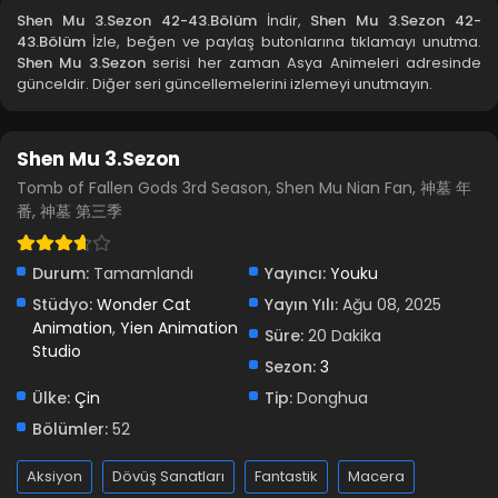
Shen Mu 3.Sezon 42-43.Bölüm
İndir,
Shen Mu 3.Sezon 42-
43.Bölüm
İzle, beğen ve paylaş butonlarına tıklamayı unutma.
Shen Mu 3.Sezon 37.Bölüm
Shen Mu 3.Sezon
serisi her zaman Asya Animeleri adresinde
günceldir. Diğer seri güncellemelerini izlemeyi unutmayın.
Blm 37 - Nisan 17, 2026
Shen Mu 3.Sezon 36.Bölüm
Shen Mu 3.Sezon
Blm 36 - Nisan 8, 2026
Tomb of Fallen Gods 3rd Season, Shen Mu Nian Fan, 神墓 年
番, 神墓 第三季
Shen Mu 3.Sezon 34-35.Bölüm
Blm 34-35 - Nisan 3, 2026
Durum:
Tamamlandı
Yayıncı:
Youku
Stüdyo:
Wonder Cat
Yayın Yılı:
Ağu 08, 2025
Shen Mu 3.Sezon 33.Bölüm
Animation
,
Yien Animation
Süre:
20 Dakika
Studio
Blm 33 - Mart 20, 2026
Sezon:
3
Ülke:
Çin
Tip:
Donghua
Shen Mu 3.Sezon 31-32.Bölüm
Bölümler:
52
Blm 31-32 - Mart 9, 2026
Aksiyon
Dövüş Sanatları
Fantastik
Macera