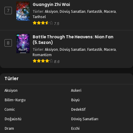
Guangyin Zhi Wai
7
Türler
:
Aksiyon
,
Dövüş Sanatları
,
Fantastik
,
Macera
,
Tarihsel
7.5
Battle Through The Heavens: Nian Fan
(5.Sezon)
8
Türler
:
Aksiyon
,
Dövüş Sanatları
,
Fantastik
,
Macera
,
Romantizm
8.6
Türler
Aksiyon
Askeri
Bilim-Kurgu
Büyü
Comic
Dedektif
Doğaüstü
Dövüş Sanatları
Dram
Ecchi