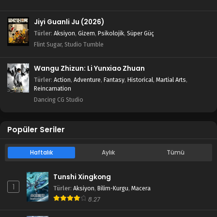
Jiyi Guanli Ju (2026)
Türler
:
Aksiyon
,
Gizem
,
Psikolojik
,
Süper Güç
Flint Sugar, Studio Tumble
Wangu Zhizun: Li Yunxiao Zhuan
Türler
:
Action
,
Adventure
,
Fantasy
,
Historical
,
Martial Arts
,
Reincarnation
Dancing CG Studio
Popüler Seriler
Haftalık
Aylık
Tümü
Tunshi Xingkong
1
Türler
:
Aksiyon
,
Bilim-Kurgu
,
Macera
8.27