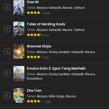
Xian Ni
2
Türler
:
Aksiyon
,
Fantastik
,
Macera
,
Tarihsel
8.13
Tales of Herding Gods
3
Türler
:
Aksiyon
,
Fantastik
,
Macera
,
Tarihsel
8.9
Wanmei Shijie
4
Türler
:
Aksiyon
,
Dövüş Sanatları
,
Fantastik
,
Macera
8.2
Douluo Dalu 2: Eşsiz Tang Mezhebi
5
Türler
:
Aksiyon
,
Dövüş Sanatları
,
Fantastik
,
Macera
,
Romantizm
Zhe Tian
6
Türler
:
Aksiyon
,
Bilim-Kurgu
,
Macera
7.90