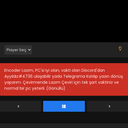
Shen Mu 3.Sezon 50-52.Bölüm Final
Encoder Lazım, PC'si iyi olan, vakti olan Discord'dan
Blm 50-52 - Temmuz 24, 2026
Ayyıldız#4736 ulaşabilir yada Telegrama Katılıp yazın dönüş
yaparım. Çevirmende Lazım Çeviri için tek şart vaktiniz ve
normal bir pc yeterli. (Gönüllü)
Shen Mu 3.Sezon 49.Bölüm
Blm 49 - Temmuz 6, 2026
Shen Mu 3.Sezon 47-48.Bölüm
Blm 47-48 - Haziran 30, 2026