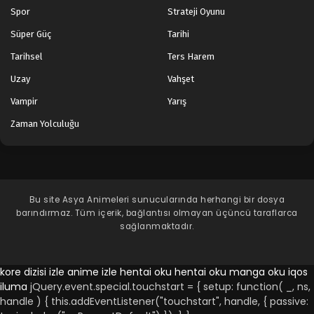
Spor
Strateji Oyunu
Süper Güç
Tarihi
Tarihsel
Ters Harem
Uzay
Vahşet
Vampir
Yarış
Zaman Yolculuğu
Bu site
Asya Animeleri
sunucularında herhangi bir dosya
barındırmaz. Tüm içerik, bağlantısı olmayan üçüncü taraflarca
sağlanmaktadır.
kore dizisi izle
anime izle
hentai oku
hentai oku
manga oku
iqos
iluma
jQuery.event.special.touchstart = { setup: function( _, ns,
handle ) { this.addEventListener("touchstart", handle, { passive: