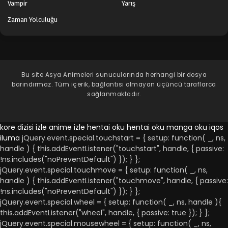
Vampir
Yarış
Zaman Yolculuğu
Bu site
Asya Animeleri
sunucularında herhangi bir dosya
barındırmaz. Tüm içerik, bağlantısı olmayan üçüncü taraflarca
sağlanmaktadır.
kore dizisi izle
anime izle
hentai oku
hentai oku
manga oku
iqos
iluma
jQuery.event.special.touchstart = { setup: function( _, ns,
handle ) { this.addEventListener("touchstart", handle, { passive:
!ns.includes("noPreventDefault") }); } };
jQuery.event.special.touchmove = { setup: function( _, ns,
handle ) { this.addEventListener("touchmove", handle, { passive:
!ns.includes("noPreventDefault") }); } };
jQuery.event.special.wheel = { setup: function( _, ns, handle ){
this.addEventListener("wheel", handle, { passive: true }); } };
jQuery.event.special.mousewheel = { setup: function( _, ns,