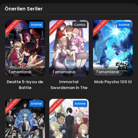
Önerilen Seriler
TAMAMLANDI
TAMAMLANDI
TAMAMLANDI
Anime
Comic
Anime
Tamamlandı
Tamamlandı
Tamamlandı
Deatte 5-byou de
Immortal
Mob Psycho 100 III
Battle
Swordsman İn The
Reverse World
TAMAMLANDI
TAMAMLANDI
Anime
Anime