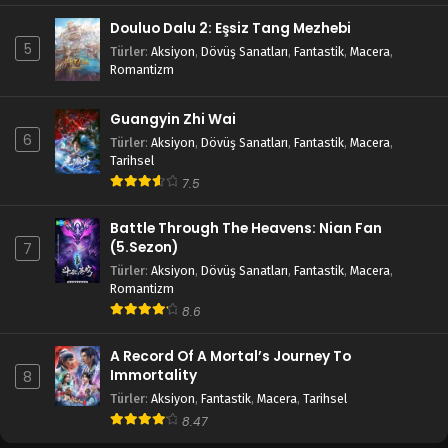
Douluo Dalu 2: Eşsiz Tang Mezhebi
5
Türler
:
Aksiyon
,
Dövüş Sanatları
,
Fantastik
,
Macera
,
Romantizm
Guangyin Zhi Wai
6
Türler
:
Aksiyon
,
Dövüş Sanatları
,
Fantastik
,
Macera
,
Tarihsel
7.5
Battle Through The Heavens: Nian Fan
(5.Sezon)
7
Türler
:
Aksiyon
,
Dövüş Sanatları
,
Fantastik
,
Macera
,
Romantizm
8.6
A Record Of A Mortal’s Journey To
Immortality
8
Türler
:
Aksiyon
,
Fantastik
,
Macera
,
Tarihsel
8.47