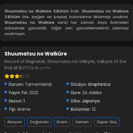
Shuumatsu no Walküre 3.Bölüm
İndir,
Shuumatsu no Walküre
3.Bölüm
İzle, beğen ve paylaş butonlarına tıklamayı unutma.
Shuumatsu no Walküre
serisi her zaman Asya Animeleri
adresinde günceldir. Diğer seri güncellemelerini izlemeyi
unutmayın.
Shuumatsu no Walküre
Record of Ragnarok, Shuumatsu no Valkyrie, Valkyrie of the
End, 終末のワルキューレ
Durum:
Tamamlandı
Stüdyo:
Graphinica
Yayın Yılı:
2021
Süre:
24 dakika
Sezon:
1
Ülke:
Japonya
Tip:
Anime
Bölümler:
12
Aksiyon
Doğaüstü
Dram
Seinen
Süper Güç