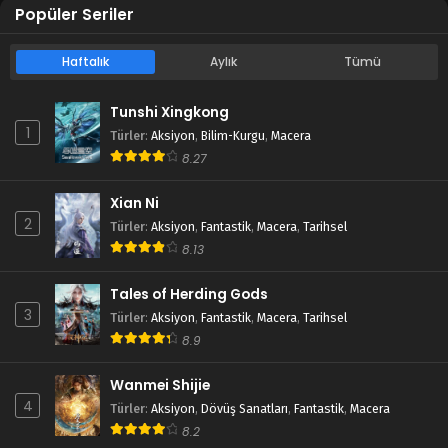
Popüler Seriler
Haftalık
Aylık
Tümü
Tunshi Xingkong
1
Türler
:
Aksiyon
,
Bilim-Kurgu
,
Macera
8.27
Xian Ni
2
Türler
:
Aksiyon
,
Fantastik
,
Macera
,
Tarihsel
8.13
Tales of Herding Gods
3
Türler
:
Aksiyon
,
Fantastik
,
Macera
,
Tarihsel
8.9
Wanmei Shijie
4
Türler
:
Aksiyon
,
Dövüş Sanatları
,
Fantastik
,
Macera
8.2