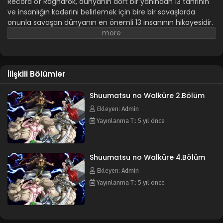
Record of Ragnarok, dünyanın dört bir yanından 13 tanrının
ve insanlığın kaderini belirlemek için bire bir savaşlarda
onunla savaşan dünyanın en önemli 13 insanının hikayesidir.
Animenin diğer adları: Record of Ragnarok Shuumatsu no
Valkyrie Valkyrie of the End 終末のワルキューレ
İlişkili Bölümler
Shuumatsu no Walküre 2.Bölüm
Ekleyen: Admin
Yayınlanma T.: 5 yıl önce
Shuumatsu no Walküre 4.Bölüm
Ekleyen: Admin
Yayınlanma T.: 5 yıl önce