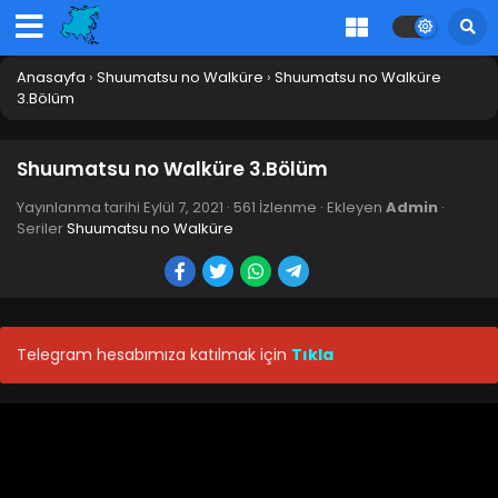
Anasayfa
›
Shuumatsu no Walküre
›
Shuumatsu no Walküre
3.Bölüm
Shuumatsu no Walküre 3.Bölüm
Yayınlanma tarihi
Eylül 7, 2021
·
561 İzlenme
· Ekleyen
Admin
·
Seriler
Shuumatsu no Walküre
Telegram hesabımıza katılmak için
Tıkla
Shuumatsu no Walküre 12.Bölüm Final
Blm 12 - Shuumatsu no Walküre 12.Bölüm Final - Eylül 7,
2021