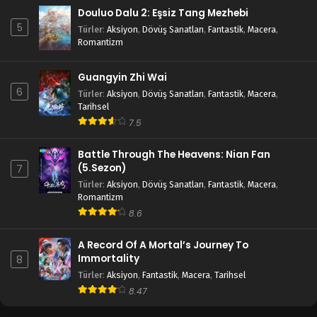
Douluo Dalu 2: Eşsiz Tang Mezhebi
5
Türler
:
Aksiyon
,
Dövüş Sanatları
,
Fantastik
,
Macera
,
Romantizm
Guangyin Zhi Wai
6
Türler
:
Aksiyon
,
Dövüş Sanatları
,
Fantastik
,
Macera
,
Tarihsel
7.5
Battle Through The Heavens: Nian Fan
(5.Sezon)
7
Türler
:
Aksiyon
,
Dövüş Sanatları
,
Fantastik
,
Macera
,
Romantizm
8.6
A Record Of A Mortal’s Journey To
Immortality
8
Türler
:
Aksiyon
,
Fantastik
,
Macera
,
Tarihsel
8.47