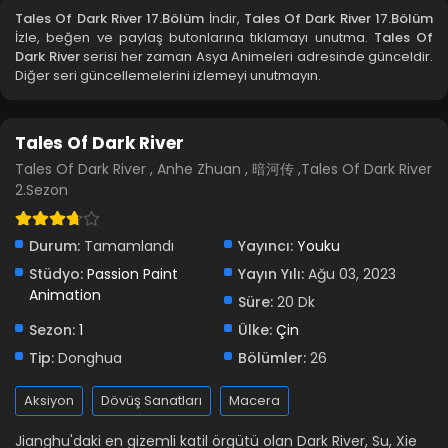
Tales Of Dark River 17.Bölüm
İndir,
Tales Of Dark River 17.Bölüm
İzle, beğen ve paylaş butonlarına tıklamayı unutma.
Tales Of
Tales Of Dark River 13.Bölüm
Dark River
serisi her zaman Asya Animeleri adresinde günceldir.
Diğer seri güncellemelerini izlemeyi unutmayın.
Blm 13 - Nisan 17, 2024
Tales Of Dark River 11-12.Bölüm
Tales Of Dark River
Blm 11-12 - Kasım 28, 2023
Tales Of Dark River , Anhe Zhuan , 暗河传 ,Tales Of Dark River
2.Sezon
Tales Of Dark River 10.Bölüm
Blm 10 - Eylül 28, 2023
Durum:
Tamamlandı
Yayıncı:
Youku
Stüdyo:
Passion Paint
Yayın Yılı:
Ağu 03, 2023
Tales Of Dark River 9.Bölüm
Animation
Süre:
20 Dk
Blm 9 - Eylül 20, 2023
Sezon:
1
Ülke:
Çin
Tip:
Donghua
Bölümler:
26
Tales Of Dark River 8.Bölüm
Aksiyon
Dövüş Sanatları
Blm 8 - Eylül 13, 2023
Macera
Jianghu'daki en gizemli katil örgütü olan Dark River, Su, Xie