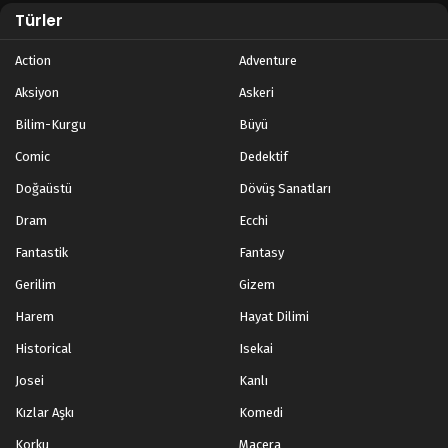
Türler
Action
Adventure
Aksiyon
Askeri
Bilim-Kurgu
Büyü
Comic
Dedektif
Doğaüstü
Dövüş Sanatları
Dram
Ecchi
Fantastik
Fantasy
Gerilim
Gizem
Harem
Hayat Dilimi
Historical
Isekai
Josei
Kanlı
Kızlar Aşkı
Komedi
Korku
Macera