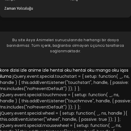
Zaman Yolculuğu
Bu site
Asya Animeleri
sunucularında herhangi bir dosya
barındırmaz. Tüm içerik, bağlantısı olmayan üçüncü taraflarca
sağlanmaktadır.
kore dizisi izle
anime izle
hentai oku
hentai oku
manga oku
iqos
iluma
jQuery.event.special.touchstart = { setup: function( _, ns,
handle ) { this.addEventListener("touchstart", handle, { passive:
!ns.includes("noPreventDefault") }); } };
jQuery.event.special.touchmove = { setup: function( _, ns,
handle ) { this.addEventListener("touchmove", handle, { passive:
!ns.includes("noPreventDefault") }); } };
jQuery.event.special.wheel = { setup: function( _, ns, handle ){
this.addEventListener("wheel", handle, { passive: true }); } };
jQuery.event.special.mousewheel = { setup: function( _, ns,