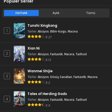
Popüler Seriler
Haftalık
Aylık
Tümü
Tunshi Xingkong
1
Türler
:
Aksiyon
,
Bilim-Kurgu
,
Macera
8.27
Xian Ni
2
Türler
:
Aksiyon
,
Fantastik
,
Macera
,
Tarihsel
8.13
Wanmei Shijie
3
Türler
:
Aksiyon
,
Dövüş Sanatları
,
Fantastik
,
Macera
8.2
Tales of Herding Gods
4
Türler
:
Aksiyon
,
Fantastik
,
Macera
,
Tarihsel
8.9