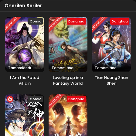
Önerilen Seriler
TAMAMLANDI
TAMAMLANDI
TAMAMLANDI
Comic
Donghua
Donghua
Tamamlandı
Tamamlandı
Tamamlandı
I Am the Fated
Leveling up in a
Tian Huang Zhan
Villain
Fantasy World
Shen
TAMAMLANDI
Comic
Donghua