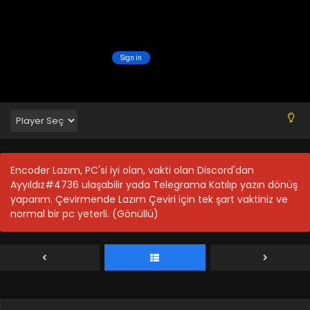
Encoder Lazım, PC'si iyi olan, vakti olan Discord'dan
Ayyıldız#4736 ulaşabilir yada Telegrama Katılıp yazın dönüş
yaparım. Çevirmende Lazım Çeviri için tek şart vaktiniz ve
normal bir pc yeterli. (Gönüllü)
Tales Of Dark River 25-26.Bölüm Final
Blm 25-26 - Eylül 6, 2024