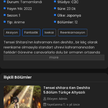
Durum:
Tamamlandı
Stüdyo:
C2C
Yayın Yılı:
2022
Süre:
23 Dk
Sezon:
1
Ülke:
Japonya
Tip:
Anime
Bölümler:
12
Aksiyon
Fantastik
Isekai
Reenkarnasyon
Tensei Shitara'nın kahramanı
Ken deshita
, bir kılıç olarak
reenkarne olmasıyla standart uhrevi kahramanınızdan
farklıdır! Görevine canavarlarla dolu bir ormanın ortasında
yumurtlayarak başlarken, canını kurtarmak için çılgınca
kaçan yaralı bir kızla karşılaşır. Onu saldırganlarından
kurtaran ikili tanışır ve kız kendini Fran olarak tanıtır. Kabilesi
Kara Kedilerin köleleştirilmesine ve kötü muamelesine
İlişkili Bölümler
katlanarak ağır bir geçmişe sahiptir. Kahraman geçmiş
hayatındaki ismi hatırlayamadığı için genç ve inatçı Fran
ona "Shishou" adını verir ve onun sahibi olur. Bundan sonra,
Tensei shitara Ken Deshita
5.Bölüm Türkçe Altyazılı
Shishou ve Fran zorlu bir ekip haline gelirler, ezilenleri
özgürleştirme ve adaleti sağlama görevlerine başlarlar!
Ekleyen: Admin
Yayınlanma T.: 4 yıl önce