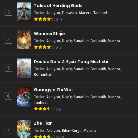
Tales of Herding Gods
3
Türler
:
Aksiyon
,
Fantastik
,
Macera
,
Tarihsel
8.9
Wanmei Shijie
4
Türler
:
Aksiyon
,
Dövüş Sanatları
,
Fantastik
,
Macera
8.2
Douluo Dalu 2: Eşsiz Tang Mezhebi
5
Türler
:
Aksiyon
,
Dövüş Sanatları
,
Fantastik
,
Macera
,
Romantizm
Guangyin Zhi Wai
6
Türler
:
Aksiyon
,
Dövüş Sanatları
,
Fantastik
,
Macera
,
Tarihsel
7.5
Zhe Tian
7
Türler
:
Aksiyon
,
Bilim-Kurgu
,
Macera
7.90