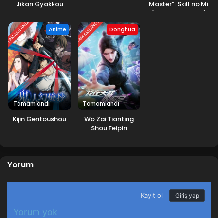
Jikan Gyakkou
Master”: Skill no Mi
(Tabetara Shinu)
wo Mugen ni
TAMAMLANDI
TAMAMLANDI
Anime
Donghua
Taberareru You ni
Natta Ken ni Tsuite
Tamamlandı
Tamamlandı
Kijin Gentoushou
Wo Zai Tianting
Shou Feipin
Yorum