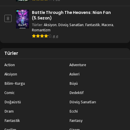
Battle Through The Heavens: Nian Fan
(5.Sezon)
8
Türler
:
Aksiyon
,
Dövüş Sanatları
,
Fantastik
,
Macera
,
Romantizm
8.6
Türler
Action
Adventure
Aksiyon
Askeri
Bilim-Kurgu
Büyü
Comic
Dedektif
Doğaüstü
Dövüş Sanatları
Dram
Ecchi
Fantastik
Fantasy
Gerilim
Gizem