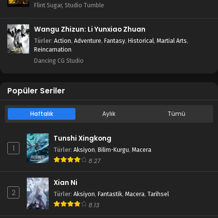
Flint Sugar, Studio Tumble
Wangu Zhizun: Li Yunxiao Zhuan
Türler
:
Action
,
Adventure
,
Fantasy
,
Historical
,
Martial Arts
,
Reincarnation
Dancing CG Studio
Popüler Seriler
Haftalık
Aylık
Tümü
Tunshi Xingkong
1
Türler
:
Aksiyon
,
Bilim-Kurgu
,
Macera
8.27
Xian Ni
2
Türler
:
Aksiyon
,
Fantastik
,
Macera
,
Tarihsel
8.13