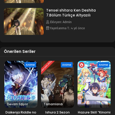
Tensei shitara Ken Deshita
7.Bölüm Türkçe Altyazılı
Ekleyen: Admin
Yayınlanma T.: 4 yıl önce
Önerilen Seriler
TAMAMLANDI
Anime
Anime
Anime
Devam Ediyor
Tamamlandı
Daikenja Riddle no
Ishura 2.Sezon
Hazure Skill “Kinomi