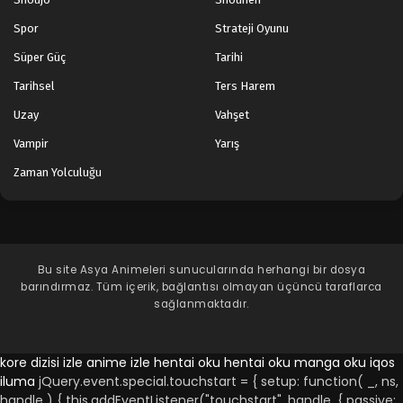
Spor
Strateji Oyunu
Süper Güç
Tarihi
Tarihsel
Ters Harem
Uzay
Vahşet
Vampir
Yarış
Zaman Yolculuğu
Bu site
Asya Animeleri
sunucularında herhangi bir dosya
barındırmaz. Tüm içerik, bağlantısı olmayan üçüncü taraflarca
sağlanmaktadır.
kore dizisi izle
anime izle
hentai oku
hentai oku
manga oku
iqos
iluma
jQuery.event.special.touchstart = { setup: function( _, ns,
handle ) { this.addEventListener("touchstart", handle, { passive: