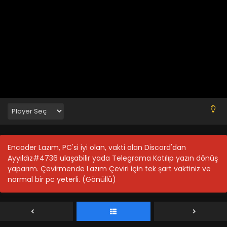
Tensei shitara Ken Deshita 12.Bölüm Final Türkçe
Altyazılı
Blm 12 - Aralık 14, 2022
Tensei shitara Ken Deshita 11.Bölüm Türkçe
Altyazılı
Blm 11 - Aralık 7, 2022
Encoder Lazım, PC'si iyi olan, vakti olan Discord'dan
Ayyıldız#4736 ulaşabilir yada Telegrama Katılıp yazın dönüş
Tensei shitara Ken Deshita 10.Bölüm Türkçe
yaparım. Çevirmende Lazım Çeviri için tek şart vaktiniz ve
Altyazılı
normal bir pc yeterli. (Gönüllü)
Blm 10 - Kasım 30, 2022
Tensei shitara Ken Deshita 9.Bölüm Türkçe
Altyazılı