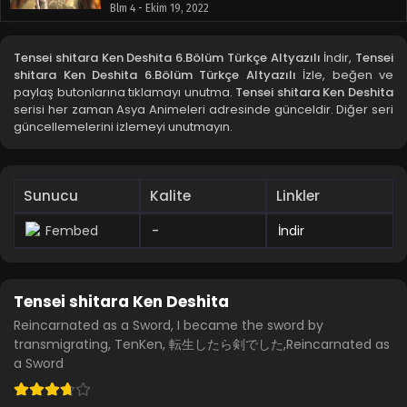
Blm 4 - Ekim 19, 2022
Tensei shitara Ken Deshita 3.Bölüm
Tensei shitara Ken Deshita 6.Bölüm Türkçe Altyazılı
İndir,
Tensei
Blm 3 - Ekim 13, 2022
shitara Ken Deshita 6.Bölüm Türkçe Altyazılı
İzle, beğen ve
paylaş butonlarına tıklamayı unutma.
Tensei shitara Ken Deshita
serisi her zaman Asya Animeleri adresinde günceldir. Diğer seri
Tensei shitara Ken Deshita 2.Bölüm
güncellemelerini izlemeyi unutmayın.
Blm 2 - Ekim 13, 2022
Tensei shitara Ken Deshita 1.Bölüm
Sunucu
Kalite
Linkler
Blm 1 - Ekim 13, 2022
Fembed
-
İndir
Tensei shitara Ken Deshita
Reincarnated as a Sword, I became the sword by
transmigrating, TenKen, 転生したら剣でした,Reincarnated as
a Sword