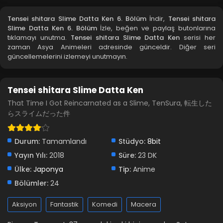
Blm 3 - Nisan 8, 2023
Tensei shitara Slime Datta Ken 6. Bölüm
İndir,
Tensei shitara
Slime Datta Ken 6. Bölüm
İzle, beğen ve paylaş butonlarına
Tensei shitara Slime Datta Ken 2. Bölüm
tıklamayı unutma.
Tensei shitara Slime Datta Ken
serisi her
zaman Asya Animeleri adresinde günceldir. Diğer seri
Blm 2 - Nisan 8, 2023
güncellemelerini izlemeyi unutmayın.
Tensei shitara Slime Datta Ken 1. Bölüm
Tensei shitara Slime Datta Ken
Blm 1 - Nisan 8, 2023
That Time I Got Reincarnated as a Slime, TenSura, 転生した
らスライムだった件
Durum:
Tamamlandı
Stüdyo:
8bit
Yayın Yılı:
2018
Süre:
23 DK
Ülke:
Japonya
Tip:
Anime
Bölümler:
24
Aksiyon
Fantastik
Komedi
Macera