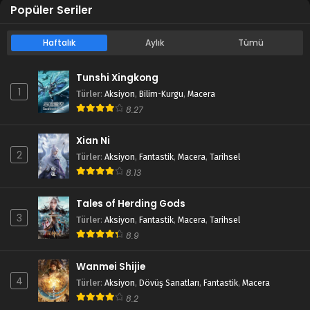
Popüler Seriler
Haftalık
Aylık
Tümü
Tunshi Xingkong
1
Türler
:
Aksiyon
,
Bilim-Kurgu
,
Macera
8.27
Xian Ni
2
Türler
:
Aksiyon
,
Fantastik
,
Macera
,
Tarihsel
8.13
Tales of Herding Gods
3
Türler
:
Aksiyon
,
Fantastik
,
Macera
,
Tarihsel
8.9
Wanmei Shijie
4
Türler
:
Aksiyon
,
Dövüş Sanatları
,
Fantastik
,
Macera
8.2