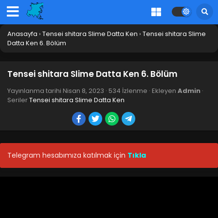
Blm 20 - Nisan 8, 2023
Tensei shitara Slime Datta Ken 19. Bölüm
Anasayfa
›
Tensei shitara Slime Datta Ken
›
Tensei shitara Slime
Blm 19 - Nisan 8, 2023
Datta Ken 6. Bölüm
Tensei shitara Slime Datta Ken 18. Bölüm
Tensei shitara Slime Datta Ken 6. Bölüm
Blm 18 - Nisan 8, 2023
Yayınlanma tarihi
Nisan 8, 2023
·
534 İzlenme
· Ekleyen
Admin
·
Seriler
Tensei shitara Slime Datta Ken
Tensei shitara Slime Datta Ken 17. Bölüm
Blm 17 - Nisan 8, 2023
Tensei shitara Slime Datta Ken 16. Bölüm
Telegram hesabımıza katılmak için
Tıkla
Blm 16 - Nisan 8, 2023
Tensei shitara Slime Datta Ken 15. Bölüm
Blm 15 - Nisan 8, 2023