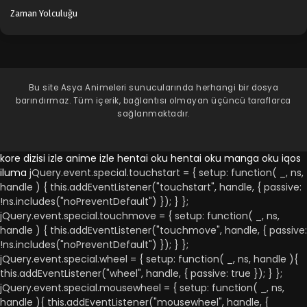
Zaman Yolculuğu
Bu site
Asya Animeleri
sunucularında herhangi bir dosya
barındırmaz. Tüm içerik, bağlantısı olmayan üçüncü taraflarca
sağlanmaktadır.
kore dizisi izle
anime izle
hentai oku
hentai oku
manga oku
iqos
iluma
jQuery.event.special.touchstart = { setup: function( _, ns,
handle ) { this.addEventListener("touchstart", handle, { passive:
!ns.includes("noPreventDefault") }); } };
jQuery.event.special.touchmove = { setup: function( _, ns,
handle ) { this.addEventListener("touchmove", handle, { passive:
!ns.includes("noPreventDefault") }); } };
jQuery.event.special.wheel = { setup: function( _, ns, handle ){
this.addEventListener("wheel", handle, { passive: true }); } };
jQuery.event.special.mousewheel = { setup: function( _, ns,
handle ){ this.addEventListener("mousewheel", handle, {