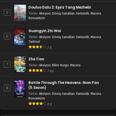
Douluo Dalu 2: Eşsiz Tang Mezhebi
5
Türler
:
Aksiyon
,
Dövüş Sanatları
,
Fantastik
,
Macera
,
Romantizm
Guangyin Zhi Wai
6
Türler
:
Aksiyon
,
Dövüş Sanatları
,
Fantastik
,
Macera
,
Tarihsel
7.5
Zhe Tian
7
Türler
:
Aksiyon
,
Bilim-Kurgu
,
Macera
7.90
Battle Through The Heavens: Nian Fan
(5.Sezon)
8
Türler
:
Aksiyon
,
Dövüş Sanatları
,
Fantastik
,
Macera
,
Romantizm
8.6