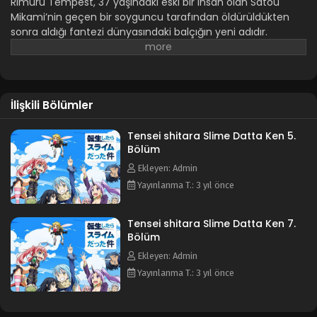
Rimuru Tempest, 37 yaşındaki eski bir insan olan Satou
Mikami’nin geçen bir soyguncu tarafından öldürüldükten
sonra aldığı fantezi dünyasındaki balçığın yeni adıdır.
Sıradan, boş geçmiş yaşamını geride bırakıp, eşsiz
yeteneklere sahip balçık canavarı olarak yeni bir hayata
başlar.,
İlişkili Bölümler
Tensei shitara Slime Datta Ken 5.
Bölüm
Ekleyen: Admin
Yayınlanma T.: 3 yıl önce
Tensei shitara Slime Datta Ken 7.
Bölüm
Ekleyen: Admin
Yayınlanma T.: 3 yıl önce