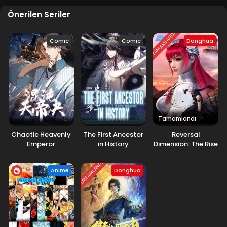
Önerilen Seriler
TAMAMLANDI
Comic
Comic
Donghua
Tamamlandı
Chaotic Heavenly
The First Ancestor
Reversal
Emperor
in History
Dimension: The Rise
of AI
TAMAMLANDI
Anime
Donghua