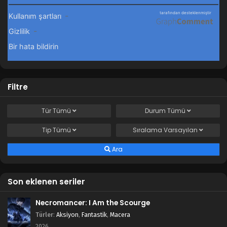
Filtre
Tür
Tümü
Durum
Tümü
Tip
Tümü
Sıralama
Varsayılan
Ara
Son eklenen seriler
Necromancer: I Am the Scourge
Türler
:
Aksiyon
,
Fantastik
,
Macera
2026