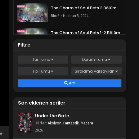
The Charm of Soul Pets 3.Bölüm
Blm 3 - Haziran 5, 2024
The Charm of Soul Pets 1-2.Bölüm
Blm 1-2 - Mayıs 29, 2024
Filtre
Tür
Tümü
Durum
Tümü
Tip
Tümü
Sıralama
Varsayılan
Ara
Son eklenen seriler
Under the Gate
Türler
:
Aksiyon
,
Fantastik
,
Macera
2026
at