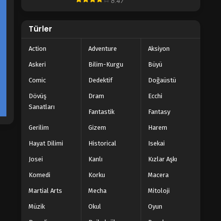
8.47
Türler
Action
Adventure
Aksiyon
Askeri
Bilim-Kurgu
Büyü
Comic
Dedektif
Doğaüstü
Dövüş
Dram
Ecchi
Sanatları
Fantastik
Fantasy
Gerilim
Gizem
Harem
Hayat Dilimi
Historical
Isekai
Josei
Kanlı
Kızlar Aşkı
Komedi
Korku
Macera
Martial Arts
Mecha
Mitoloji
Müzik
Okul
Oyun