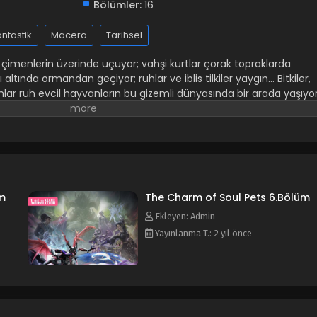
Bölümler:
16
antastik
Macera
Tarihsel
çimenlerin üzerinde uçuyor; vahşi kurtlar çorak topraklarda
altında ormandan geçiyor; ruhlar ve iblis tilkiler yaygın... Bitkiler,
hlar ruh evcil hayvanların bu gizemli dünyasında bir arada yaşıyor
 ustası. İntikam mı alacak, yoksa egemenlik mi kuracak? İlk baş
ayıfın av olduğu bu dünyada hayatta kalmak için mücadele eder.
lerlemeye zorlar. Yeni ortaklarla tanışırlar, komploları bozarlar,
arşı savaşırlar. Her şey Chu Mu'nun uzattığı el ile başlar. “Sana Mo
üm
The Charm of Soul Pets 6.Bölüm
Ekleyen: Admin
Yayınlanma T.: 2 yıl önce