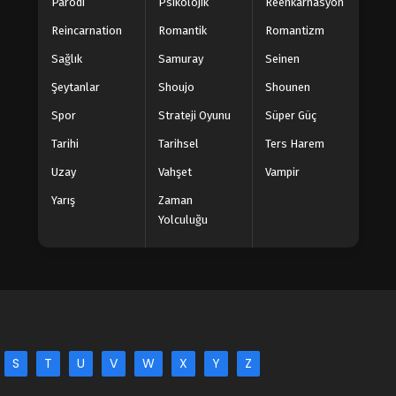
Parodi
Psikolojik
Reenkarnasyon
Reincarnation
Romantik
Romantizm
Sağlık
Samuray
Seinen
Şeytanlar
Shoujo
Shounen
Spor
Strateji Oyunu
Süper Güç
Tarihi
Tarihsel
Ters Harem
Uzay
Vahşet
Vampir
Yarış
Zaman
Yolculuğu
S
T
U
V
W
X
Y
Z