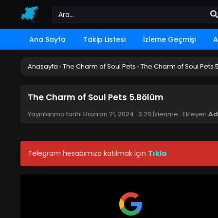
Ana Sayfa
Takip Listesi
İzleme Geçmişi
A
Anasayfa
›
The Charm of Soul Pets
›
The Charm of Soul Pets 
The Charm of Soul Pets 5.Bölüm
Yayınlanma tarihi
Haziran 21, 2024
·
3.2B İzlenme
· Ekleyen
Ad
Telegram hesabımıza katılmak için
Tıkla