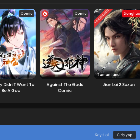
TAMAMLANDI
Comic
Comic
Donghu
Tamamlandı
ly Didn’T Want To
Against The Gods
Jian Lai 2.Sezon
Be A God
Comic