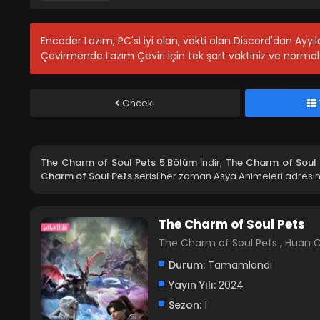
Encoder Lazım, PC'si iyi olan, vakti olan Discord'dan Ayy
Çevirmende Lazım Çeviri için tek şart vaktiniz ve normal 
Önceki
The Charm of Soul Pets 5.Bölüm
İndir,
The Charm of Soul 
Charm of Soul Pets
serisi her zaman Asya Animeleri adresin
The Charm of Soul Pets
The Charm of Soul Pets , Huan
Durum:
Tamamlandı
Yayın Yılı:
2024
Sezon:
1