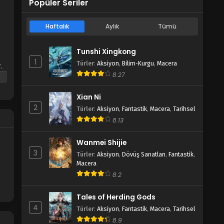
Popüler Seriler
Haftalık
Aylık
Tümü
Tunshi Xingkong
1
Türler
:
Aksiyon
,
Bilim-Kurgu
,
Macera
.
8.27
ta
Xian Ni
2
Türler
:
Aksiyon
,
Fantastik
,
Macera
,
Tarihsel
8.13
Wanmei Shijie
3
Türler
:
Aksiyon
,
Dövüş Sanatları
,
Fantastik
,
Macera
8.2
Tales of Herding Gods
4
Türler
:
Aksiyon
,
Fantastik
,
Macera
,
Tarihsel
8.9