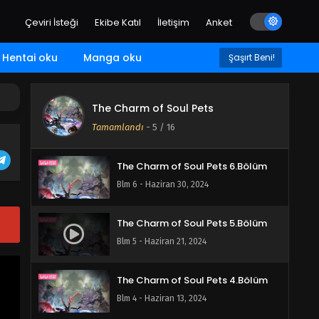
Blm 9 - Temmuz 26, 2024
Çeviri İsteği
Ekibe Katıl
İletişim
Anket
The Charm of Soul Pets 8.Bölüm
Hentai oku
Manga oku
Şaşırt Beni!
Blm 8 - Temmuz 16, 2024
The Charm of Soul Pets
The Charm of Soul Pets 7.Bölüm
Tamamlandı
-
5
/ 16
Blm 7 - Temmuz 4, 2024
The Charm of Soul Pets 6.Bölüm
Blm 6 - Haziran 30, 2024
The Charm of Soul Pets 5.Bölüm
Blm 5 - Haziran 21, 2024
The Charm of Soul Pets 4.Bölüm
Blm 4 - Haziran 13, 2024