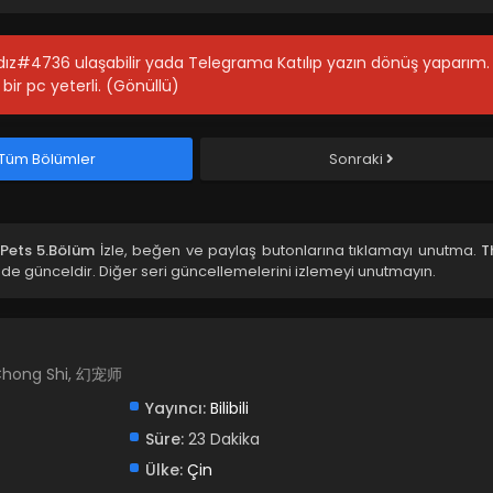
ıldız#4736 ulaşabilir yada Telegrama Katılıp yazın dönüş yaparım.
bir pc yeterli. (Gönüllü)
Tüm Bölümler
Sonraki
Pets 5.Bölüm
İzle, beğen ve paylaş butonlarına tıklamayı unutma.
T
de günceldir. Diğer seri güncellemelerini izlemeyi unutmayın.
 Chong Shi, 幻宠师
Yayıncı:
Bilibili
Süre:
23 Dakika
Ülke:
Çin