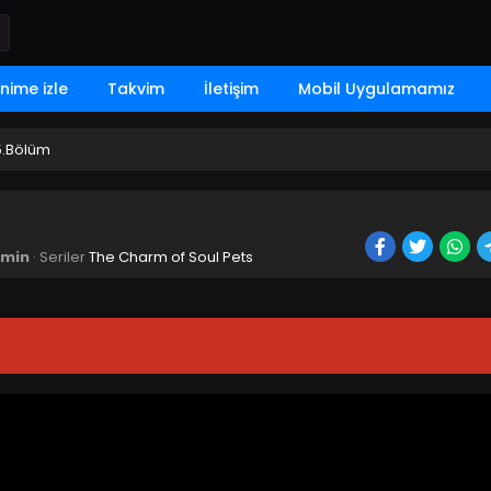
nime izle
Takvim
İletişim
Mobil Uygulamamız
5.Bölüm
min
· Seriler
The Charm of Soul Pets