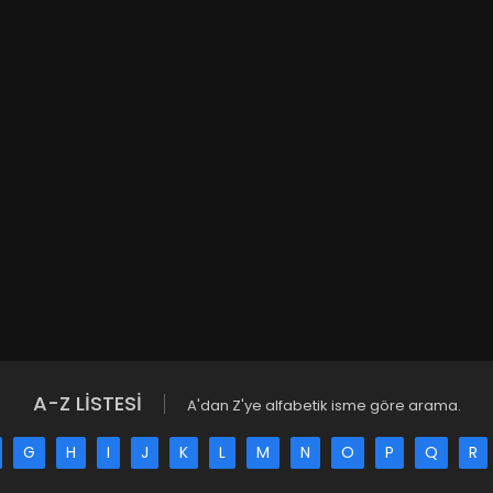
A-Z LİSTESİ
A'dan Z'ye alfabetik isme göre arama.
G
H
I
J
K
L
M
N
O
P
Q
R