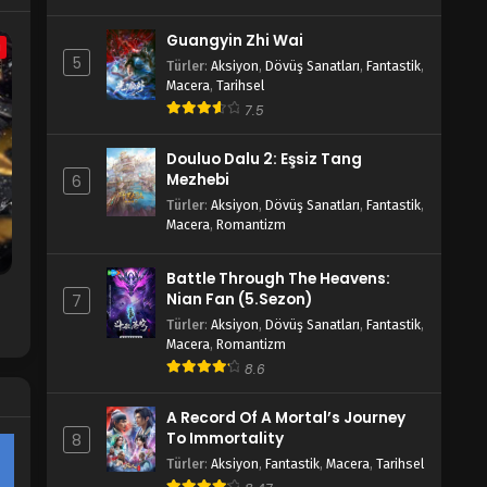
Guangyin Zhi Wai
a
5
Türler
:
Aksiyon
,
Dövüş Sanatları
,
Fantastik
,
Macera
,
Tarihsel
7.5
Douluo Dalu 2: Eşsiz Tang
Mezhebi
6
Türler
:
Aksiyon
,
Dövüş Sanatları
,
Fantastik
,
Macera
,
Romantizm
Battle Through The Heavens:
Nian Fan (5.Sezon)
7
Türler
:
Aksiyon
,
Dövüş Sanatları
,
Fantastik
,
Macera
,
Romantizm
8.6
A Record Of A Mortal’s Journey
To Immortality
8
Türler
:
Aksiyon
,
Fantastik
,
Macera
,
Tarihsel