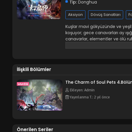
Tip:
Donghua
Aksiyon
Dövüş Sanatları
F
Kuşlar mavi gökyüzünde ve yeşil 
koşuyor; gece canavarları ay ışığı 
canavarlar, elementler ve ölü ru
Chu Mu genç bir ruh evcil hayvan
genç adam ve bir tilki perisi, z
Ancak kader onları zirveye doğru i
lanetleri kırarlar ve düşmanlara k
İlişkili Bölümler
Xie diyeyim.” der.
The Charm of Soul Pets 4.Böl
Ekleyen: Admin
Yayınlanma T.: 2 yıl önce
Önerilen Seriler