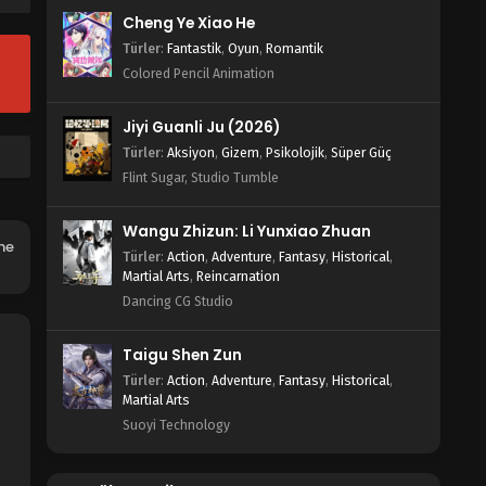
Cheng Ye Xiao He
Türler
:
Fantastik
,
Oyun
,
Romantik
Colored Pencil Animation
Jiyi Guanli Ju (2026)
Türler
:
Aksiyon
,
Gizem
,
Psikolojik
,
Süper Güç
Flint Sugar, Studio Tumble
Wangu Zhizun: Li Yunxiao Zhuan
he
Türler
:
Action
,
Adventure
,
Fantasy
,
Historical
,
Martial Arts
,
Reincarnation
Dancing CG Studio
Taigu Shen Zun
Türler
:
Action
,
Adventure
,
Fantasy
,
Historical
,
Martial Arts
Suoyi Technology