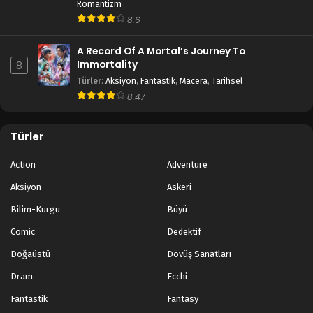
Romantizm
8.6
A Record Of A Mortal’s Journey To
Immortality
8
Türler
:
Aksiyon
,
Fantastik
,
Macera
,
Tarihsel
8.47
Türler
Action
Adventure
Aksiyon
Askeri
Bilim-Kurgu
Büyü
Comic
Dedektif
Doğaüstü
Dövüş Sanatları
Dram
Ecchi
Fantastik
Fantasy