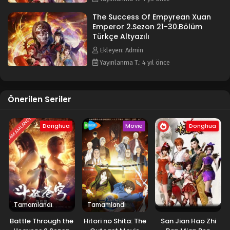
The Success Of Empyrean Xuan
Emperor 2.Sezon 21-30.Bölüm
Türkçe Altyazılı
Ekleyen: Admin
Yayınlanma T.: 4 yıl önce
Önerilen Seriler
TAMAMLANDI
Donghua
Movie
Donghua
Tamamlandı
Tamamlandı
Battle Through the
Hitori no Shita: The
San Jian Hao Zhi