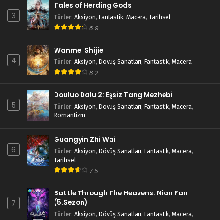
Tales of Herding Gods
3
Türler
:
Aksiyon
,
Fantastik
,
Macera
,
Tarihsel
8.9
Wanmei Shijie
4
Türler
:
Aksiyon
,
Dövüş Sanatları
,
Fantastik
,
Macera
8.2
Douluo Dalu 2: Eşsiz Tang Mezhebi
5
Türler
:
Aksiyon
,
Dövüş Sanatları
,
Fantastik
,
Macera
,
Romantizm
Guangyin Zhi Wai
6
Türler
:
Aksiyon
,
Dövüş Sanatları
,
Fantastik
,
Macera
,
Tarihsel
7.5
Battle Through The Heavens: Nian Fan
(5.Sezon)
7
Türler
:
Aksiyon
,
Dövüş Sanatları
,
Fantastik
,
Macera
,