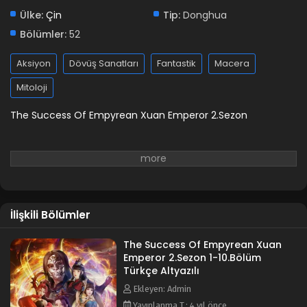
Ülke:
Çin
Tip:
Donghua
Bölümler:
52
Aksiyon
Dövüş Sanatları
Fantastik
Macera
Mitoloji
The Success Of Empyrean Xuan Emperor 2.Sezon
İlişkili Bölümler
The Success Of Empyrean Xuan
Emperor 2.Sezon 1-10.Bölüm
Türkçe Altyazılı
Ekleyen: Admin
Yayınlanma T.: 4 yıl önce