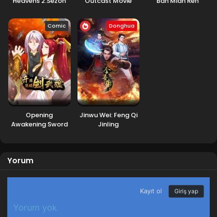
Heavens 2.Sezon
Outcast Movie
Ban Mian Ren
Comic
Donghua
Opening
Jinwu Wei: Feng Qi
Awakening Sword
Jinling
Martial Soul
Yorum