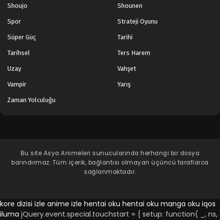
Shoujo
Shounen
Spor
Strateji Oyunu
Süper Güç
Tarihi
Tarihsel
Ters Harem
Uzay
Vahşet
Vampir
Yarış
Zaman Yolculuğu
Bu site
Asya Animeleri
sunucularında herhangi bir dosya
barındırmaz. Tüm içerik, bağlantısı olmayan üçüncü taraflarca
sağlanmaktadır.
kore dizisi izle
anime izle
hentai oku
hentai oku
manga oku
iqos
iluma
jQuery.event.special.touchstart = { setup: function( _, ns,