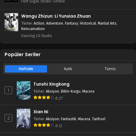
Flint Sugar, Studio Tumble
Wangu Zhizun: Li Yunxiao Zhuan
Türler
:
Action
,
Adventure
,
Fantasy
,
Historical
,
Martial Arts
,
Reincarnation
Dancing CG Studio
Popüler Seriler
Haftalık
Aylık
Tümü
Tunshi Xingkong
1
Türler
:
Aksiyon
,
Bilim-Kurgu
,
Macera
8.27
Xian Ni
2
Türler
:
Aksiyon
,
Fantastik
,
Macera
,
Tarihsel
8.13