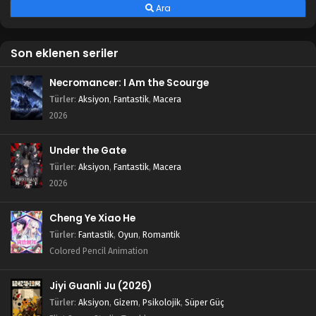
Ara
Son eklenen seriler
Necromancer: I Am the Scourge
Türler
:
Aksiyon
,
Fantastik
,
Macera
2026
Under the Gate
Türler
:
Aksiyon
,
Fantastik
,
Macera
2026
Cheng Ye Xiao He
Türler
:
Fantastik
,
Oyun
,
Romantik
Colored Pencil Animation
Jiyi Guanli Ju (2026)
Türler
:
Aksiyon
,
Gizem
,
Psikolojik
,
Süper Güç