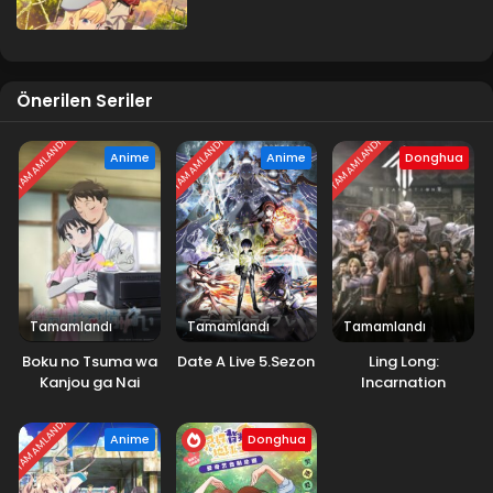
Önerilen Seriler
TAMAMLANDI
TAMAMLANDI
TAMAMLANDI
Anime
Anime
Donghua
Tamamlandı
Tamamlandı
Tamamlandı
Boku no Tsuma wa
Date A Live 5.Sezon
Ling Long:
Kanjou ga Nai
Incarnation
TAMAMLANDI
Anime
Donghua