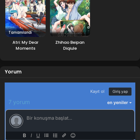
Tamamlandı
Atri: My Dear
Zhihao Beipan
Moments
Diqiule
Yorum