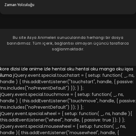
Zaman Yolculuğu
Bu site
Asya Animeleri
sunucularında herhangi bir dosya
barındırmaz. Tüm içerik, bağlantısı olmayan üçüncü taraflarca
sağlanmaktadır.
kore dizisi izle
anime izle
hentai oku
hentai oku
manga oku
iqos
iluma
jQuery.event.special.touchstart = { setup: function( _, ns,
handle ) { this.addEventListener("touchstart", handle, { passive:
!ns.includes("noPreventDefault") }); } };
jQuery.event.special.touchmove = { setup: function( _, ns,
handle ) { this.addEventListener("touchmove", handle, { passive:
!ns.includes("noPreventDefault") }); } };
jQuery.event.special.wheel = { setup: function( _, ns, handle ){
this.addEventListener("wheel", handle, { passive: true }); } };
jQuery.event.special.mousewheel = { setup: function( _, ns,
handle ){ this.addEventListener("mousewheel", handle, {