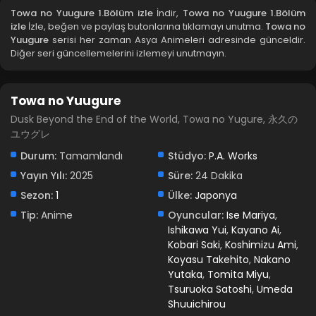
Towa no Yuugure 1.Bölüm izle
İndir,
Towa no Yuugure 1.Bölüm
izle
İzle, beğen ve paylaş butonlarına tıklamayı unutma.
Towa no
Yuugure
serisi her zaman Asya Animeleri adresinde günceldir.
Diğer seri güncellemelerini izlemeyi unutmayın.
Towa no Yuugure
Dusk Beyond the End of the World, Towa no Yugure, 永久の
ユウグレ
Durum:
Tamamlandı
Stüdyo:
P.A. Works
Yayın Yılı:
2025
Süre:
24 Dakika
Sezon:
1
Ülke:
Japonya
Tip:
Anime
Oyuncular:
Ise Mariya
,
Ishikawa Yui
,
Kayano Ai
,
Kobari Saki
,
Koshimizu Ami
,
Koyasu Takehito
,
Nakano
Yutaka
,
Tomita Miyu
,
Tsuruoka Satoshi
,
Umeda
Shuuichirou