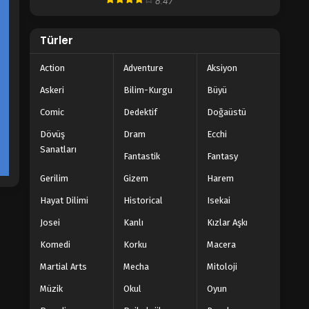
8.47
Tunshi Xingkong 116-120.Bölüm
Türler
Türkçe Altyazılı
Blm 116-120 - Aralık 26, 2023
Action
Adventure
Aksiyon
Tunshi Xingkong 111-115.Bölüm
Askeri
Bilim-Kurgu
Büyü
Türkçe Altyazılı
Comic
Dedektif
Doğaüstü
Blm 111-115 - Aralık 19, 2023
Dövüş
Dram
Ecchi
Sanatları
Tunshi Xingkong 106-110.Bölüm
Fantastik
Fantasy
Türkçe Altyazılı
Gerilim
Gizem
Harem
Blm 106-110 - Aralık 12, 2023
Hayat Dilimi
Historical
Isekai
Tunshi Xingkong 101-105.Bölüm
Josei
Kanlı
Kızlar Aşkı
Türkçe Altyazılı
Blm 101-105 - Aralık 5, 2023
Komedi
Korku
Macera
Martial Arts
Mecha
Mitoloji
Tunshi Xingkong 96-100.Bölüm
Türkçe Altyazılı
Müzik
Okul
Oyun
Blm 96-100 - Şubat 14, 2023