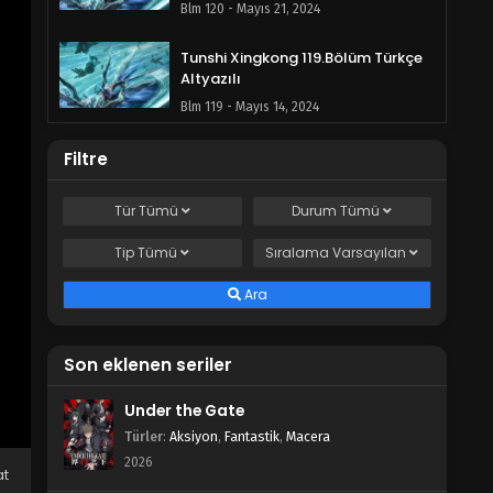
Blm 120 - Mayıs 21, 2024
Tunshi Xingkong 119.Bölüm Türkçe
Altyazılı
Blm 119 - Mayıs 14, 2024
Tunshi Xingkong 118.Bölüm Türkçe
Filtre
Altyazılı
Blm 118 - Mayıs 7, 2024
Tür
Tümü
Durum
Tümü
Tip
Tümü
Tunshi Xingkong 117.Bölüm Türkçe
Sıralama
Varsayılan
Altyazılı
Ara
Blm 117 - Nisan 30, 2024
Tunshi Xingkong 116.Bölüm Türkçe
Son eklenen seriler
Altyazılı
Blm 116 - Nisan 23, 2024
Under the Gate
Türler
:
Aksiyon
,
Fantastik
,
Macera
Tunshi Xingkong 115.Bölüm Türkçe
2026
Altyazılı
at