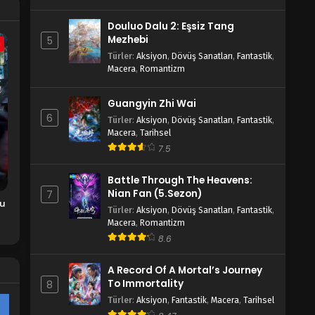
n
Douluo Dalu 2: Eşsiz Tang
Tunshi Xingkong 141-145.Bölüm
Mezhebi
5
Türkçe Altyazılı
a
Türler
:
Aksiyon
,
Dövüş Sanatları
,
Fantastik
,
Blm 141-145 - Ocak 30, 2024
Macera
,
Romantizm
Tunshi Xingkong 136-140.Bölüm
Guangyin Zhi Wai
Türkçe Altyazılı
6
Türler
:
Aksiyon
,
Dövüş Sanatları
,
Fantastik
,
Blm 136-140 - Ocak 23, 2024
Macera
,
Tarihsel
7.5
Tunshi Xingkong 131-135.Bölüm
Türkçe Altyazılı
Battle Through The Heavens:
Blm 131-135 - Ocak 16, 2024
Nian Fan (5.Sezon)
7
hu
Türler
:
Aksiyon
,
Dövüş Sanatları
,
Fantastik
,
Tunshi Xingkong 126-130.Bölüm
Macera
,
Romantizm
Türkçe Altyazılı
8.6
Blm 126-130 - Ocak 9, 2024
A Record Of A Mortal’s Journey
Tunshi Xingkong 121-125.Bölüm
To Immortality
8
Türkçe Altyazılı
Türler
:
Aksiyon
,
Fantastik
,
Macera
,
Tarihsel
Blm 121-125 - Ocak 2, 2024