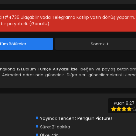
ıldız#4736 ulaşabilir yada Telegrama Katılıp yazın dönüş yaparım.
bir pc yeterli. (Gönüllü)
Tüm Bölümler
Sonraki
ingkong 121.Bölüm Türkçe Altyazılı
İzle, beğen ve paylaş butonları
Animeleri adresinde günceldir. Diğer seri güncellemelerini izleme
Puan 8.27
Yayıncı:
Tencent Penguin Pictures
Süre:
21 dakika
Ülke:
Çin