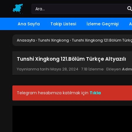
Ana Sayfa
Takip Listesi
İzleme Geçmişi
A
Anasayfa
›
Tunshi Xingkong
›
Tunshi Xingkong 121.Bölüm Türkçe
Tunshi Xingkong 121.Bölüm Türkçe Altyazılı
Yayınlanma tarihi
Mayıs 28, 2024
·
7.1B İzlenme
· Ekleyen
Adm
Telegram hesabımıza katılmak için
Tıkla