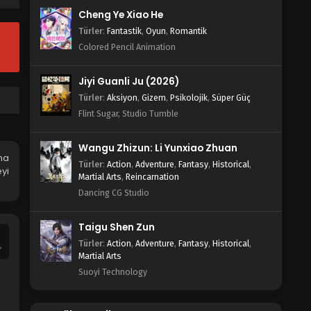
Blm 115 - Nisan 16, 2024
Cheng Ye Xiao He
Türler
:
Fantastik
,
Oyun
,
Romantik
Tunshi Xingkong 114.Bölüm Türkçe
Altyazılı
Colored Pencil Animation
Blm 114 - Nisan 9, 2024
Jiyi Guanli Ju (2026)
Tunshi Xingkong 113.Bölüm Türkçe
Türler
:
Aksiyon
,
Gizem
,
Psikolojik
,
Süper Güç
Altyazılı
Flint Sugar, Studio Tumble
Blm 113 - Nisan 2, 2024
Wangu Zhizun: Li Yunxiao Zhuan
Tunshi Xingkong 112.Bölüm Türkçe
na
Türler
:
Action
,
Adventure
,
Fantasy
,
Historical
,
Altyazılı
yi
Martial Arts
,
Reincarnation
Blm 112 - Mart 26, 2024
Dancing CG Studio
Tunshi Xingkong 111.Bölüm Türkçe
Taigu Shen Zun
Altyazılı
Türler
:
Action
,
Adventure
,
Fantasy
,
Historical
,
Blm 11 - Mart 19, 2024
Martial Arts
Suoyi Technology
Tunshi Xingkong 110.Bölüm Türkçe
Altyazılı