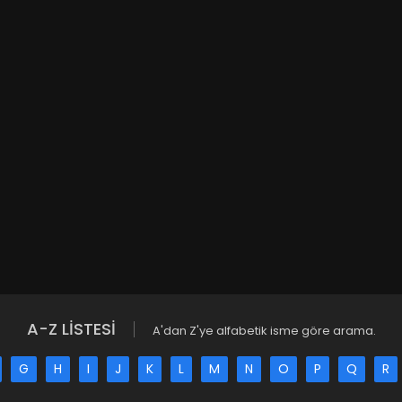
A-Z LİSTESİ
A'dan Z'ye alfabetik isme göre arama.
G
H
I
J
K
L
M
N
O
P
Q
R