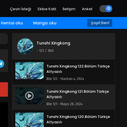
Çeviri İsteği
Ekibe Katıl
İletişim
Anket
Tunshi Xingkong 124.Bölüm Türkçe
Altyazılı
Hentai oku
Manga oku
Blm 124 - Tunshi Xingkong 124.Bölüm
Şaşırt Beni!
Türkçe Altyazılı - Haziran 18, 2024
Tunshi Xingkong 123.Bölüm Türkçe
Tunshi Xingkong
Altyazılı
-
121
/ 180
Blm 123 - Haziran 11, 2024
Tunshi Xingkong 122.Bölüm Türkçe
Altyazılı
Blm 122 - Haziran 4, 2024
Tunshi Xingkong 121.Bölüm Türkçe
Altyazılı
Blm 121 - Mayıs 28, 2024
Tunshi Xingkong 120.Bölüm Türkçe
Altyazılı