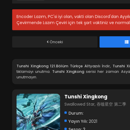
Encoder Lazım, PC'si iyi olan, vakti olan Discord'dan Ayy
Çevirmende Lazım Çeviri için tek şart vaktiniz ve normal 
Önceki
Tunshi Xingkong 121.Bölüm Türkçe Altyazılı
İndir,
Tunshi X
tıklamayı unutma.
Tunshi Xingkong
serisi her zaman Asya 
unutmayın.
Tunshi Xingkong
Swallowed Star, 吞噬星空 第二季
Durum:
Yayın Yılı:
2021
Sezon:
2