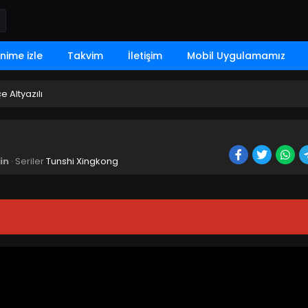
nime izle
Takvim
İletişim
Mobil Uygulamamız
 Altyazılı
in
· Seriler
Tunshi Xingkong