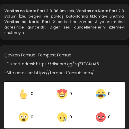
Blm 5 - Vanitas no Karte Part 2 5. Bölüm - Şubat 21, 2022
Vanitas no Karte Part 2 8. Bölüm
İndir,
Vanitas no Karte Part 2 8.
Bölüm
İzle, beğen ve paylaş butonlarına tıklamayı unutma.
Vanitas no Karte Part 2 4. Bölüm
Vanitas no Karte Part 2
serisi her zaman Asya Animeleri
adresinde günceldir. Diğer seri güncellemelerini izlemeyi
Blm 4 - Vanitas no Karte Part 2 4. Bölüm - Şubat 21, 2022
unutmayın.
Vanitas no Karte Part 2 3. Bölüm
Blm 3 - Vanitas no Karte Part 2 3. Bölüm - Şubat 21, 2022
Çeviren Fansub: Tempest Fansub
-Discort adresi: https://discord.gg/zq2TFCKuA6
Vanitas no Karte Part 2 2. Bölüm
-Site adresleri: https://tempestfansub.com/
Blm 2 - Vanitas no Karte Part 2 2. Bölüm - Şubat 21, 2022
Vanitas no Karte Part 2 1. Bölüm
0
0
0
Blm 1 - Vanitas no Karte Part 2 1. Bölüm - Şubat 21, 2022
0
0
0