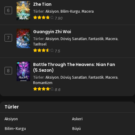
Zhe Tian
6
Türler
:
Aksiyon
,
Bilim-Kurgu
,
Macera
7.90
Guangyin Zhi Wai
7
Türler
:
Aksiyon
,
Dövüş Sanatları
,
Fantastik
,
Macera
,
Tarihsel
7.5
Battle Through The Heavens: Nian Fan
(5.Sezon)
8
Türler
:
Aksiyon
,
Dövüş Sanatları
,
Fantastik
,
Macera
,
Romantizm
8.6
Türler
Aksiyon
Askeri
Bilim-Kurgu
Büyü