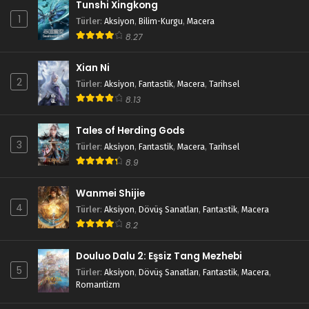
Tunshi Xingkong
1
Türler
:
Aksiyon
,
Bilim-Kurgu
,
Macera
8.27
Xian Ni
2
Türler
:
Aksiyon
,
Fantastik
,
Macera
,
Tarihsel
8.13
Tales of Herding Gods
3
Türler
:
Aksiyon
,
Fantastik
,
Macera
,
Tarihsel
8.9
Wanmei Shijie
4
Türler
:
Aksiyon
,
Dövüş Sanatları
,
Fantastik
,
Macera
8.2
Douluo Dalu 2: Eşsiz Tang Mezhebi
5
Türler
:
Aksiyon
,
Dövüş Sanatları
,
Fantastik
,
Macera
,
Romantizm