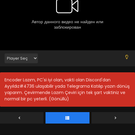
Encoder Lazım, PC'si iyi olan, vakti olan Discord'dan
Ayyıldız#4736 ulaşabilir yada Telegrama Katılıp yazın dönüş
yaparım. Çevirmende Lazım Çeviri için tek şart vaktiniz ve
normal bir pc yeterli. (Gönüllü)
Vanitas no Karte Part 2 12. Bölüm – Final
Blm 12 - Temmuz 16, 2023
Vanitas no Karte Part 2 11. Bölüm
Blm 11 - Vanitas no Karte Part 2 11. Bölüm - Mart 26, 2022