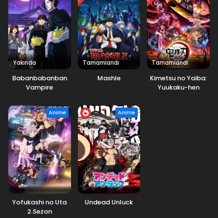
Yakında
Tamamlandı
Tamamlandı
Babanbabanban
Mashle
Kimetsu no Yaiba:
Vampire
Yuukaku-hen
Anime
Anime
Yofukashi no Uta
Undead Unluck
2.Sezon