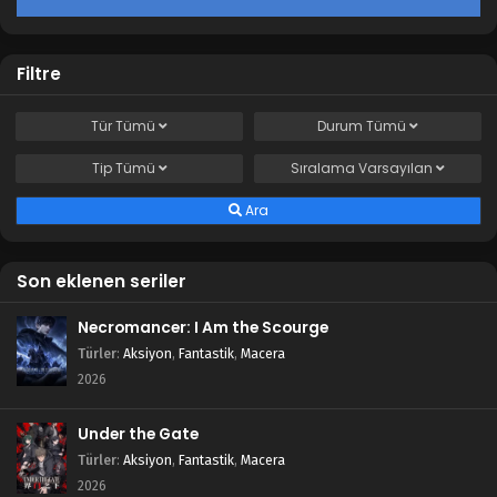
Filtre
Tür
Tümü
Durum
Tümü
Tip
Tümü
Sıralama
Varsayılan
Ara
Son eklenen seriler
Necromancer: I Am the Scourge
Türler
:
Aksiyon
,
Fantastik
,
Macera
2026
Under the Gate
Türler
:
Aksiyon
,
Fantastik
,
Macera
2026