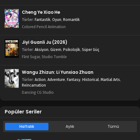
Cheng Ye Xiao He
Türler
:
Fantastik
,
Oyun
,
Romantik
Colored Pencil Animation
Jiyi Guanli Ju (2026)
Türler
:
Aksiyon
,
Gizem
,
Psikolojik
,
Süper Güç
Flint Sugar, Studio Tumble
Wangu Zhizun: Li Yunxiao Zhuan
Türler
:
Action
,
Adventure
,
Fantasy
,
Historical
,
Martial Arts
,
Reincarnation
Dancing CG Studio
Popüler Seriler
Haftalık
Aylık
Tümü