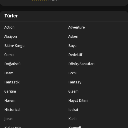
Türler
Action
Adventure
Aksiyon
Askeri
Bilim-Kurgu
Büyü
Comic
Dedektif
Doğaüstü
Dövüş Sanatları
Dram
Ecchi
Fantastik
Fantasy
Gerilim
Gizem
Harem
Hayat Dilimi
Historical
Isekai
Josei
Kanlı
Kızlar Aşkı
Komedi