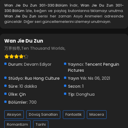
Wan Jie Du Zun 301-330.Bölüm
İndir,
Wan Jie Du Zun 301-
330.Bölüm
İzle, beğen ve paylaş butonlarına tıklamayı unutma.
Wan Jie Du Zun 161-180.Bölüm
Wan Jie Du Zun
serisi her zaman Asya Animeleri adresinde
günceldir. Diğer seri güncellemelerini izlemeyi unutmayın.
Blm 161-180 - Temmuz 14, 2022
Wan Jie Du Zun 141-160.Bölüm
Wan Jie Du Zun
Blm 141-160 - Temmuz 13, 2022
万界独尊,Ten Thousand Worlds,
Wan Jie Du Zun 121-140.Bölüm
Durum:
Devam Ediyor
Yayıncı:
Tencent Penguin
Blm 121-140 - Temmuz 13, 2022
Pictures
Stüdyo:
Ruo Hong Culture
Yayın Yılı:
Nis 06, 2021
Wan Jie Du Zun 101-120.Bölüm
Süre:
10 dakika
Sezon:
1
Blm 101-120 - Temmuz 13, 2022
Ülke:
Çin
Tip:
Donghua
Bölümler:
700
Wan Jie Du Zun 81-100.Bölüm Türkçe Altyazılı
Aksiyon
Dövüş Sanatları
Blm 81-100 - Temmuz 13, 2022
Fantastik
Macera
Romantizm
Tarihi