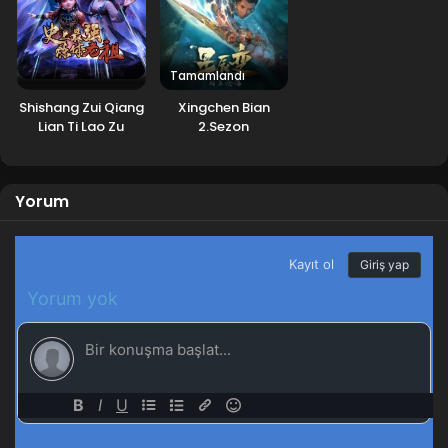
Tamamlandı
Shishang Zui Qiang
Xingchen Bian
Lian Ti Lao Zu
2.Sezon
Yorum