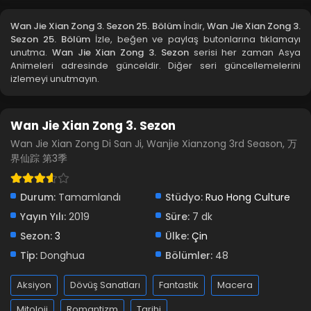
Blm 22 - Aralık 27, 2022
Wan Jie Xian Zong 3. Sezon 25. Bölüm
İndir,
Wan Jie Xian Zong 3.
Sezon 25. Bölüm
İzle, beğen ve paylaş butonlarına tıklamayı
Wan Jie Xian Zong 3. Sezon 21. Bölüm
unutma.
Wan Jie Xian Zong 3. Sezon
serisi her zaman Asya
Animeleri adresinde günceldir. Diğer seri güncellemelerini
Blm 21 - Aralık 27, 2022
izlemeyi unutmayın.
Wan Jie Xian Zong 3. Sezon 20. Bölüm
Wan Jie Xian Zong 3. Sezon
Blm 20 - Aralık 27, 2022
Wan Jie Xian Zong Di San Ji, Wanjie Xianzong 3rd Season, 万
界仙踪 第3季
Wan Jie Xian Zong 3. Sezon 19. Bölüm
Blm 19 - Aralık 27, 2022
Durum:
Tamamlandı
Stüdyo:
Ruo Hong Culture
Yayın Yılı:
2019
Wan Jie Xian Zong 3. Sezon 18. Bölüm
Süre:
7 dk
Sezon:
3
Blm 18 - Aralık 27, 2022
Ülke:
Çin
Tip:
Donghua
Bölümler:
48
Wan Jie Xian Zong 3. Sezon 17. Bölüm
Aksiyon
Dövüş Sanatları
Fantastik
Macera
Blm 17 - Aralık 27, 2022
Mitoloji
Romantizm
Tarihi