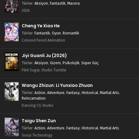
Türler
:
Aksiyon
,
Fantastik
,
Macera
2026
Cheng Ye Xiao He
Türler
:
Fantastik
,
Oyun
,
Romantik
Colored Pencil Animation
Jiyi Guanli Ju (2026)
Türler
:
Aksiyon
,
Gizem
,
Psikolojik
,
Süper Güç
Flint Sugar, Studio Tumble
Wangu Zhizun: Li Yunxiao Zhuan
Türler
:
Action
,
Adventure
,
Fantasy
,
Historical
,
Martial Arts
,
Reincarnation
Dancing CG Studio
Taigu Shen Zun
Türler
:
Action
,
Adventure
,
Fantasy
,
Historical
,
Martial Arts
Suoyi Technology