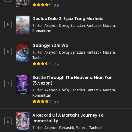
8.9
Douluo Dalu 2: Eşsiz Tang Mezhebi
5
Türler
:
Aksiyon
,
Dövüş Sanatları
,
Fantastik
,
Macera
,
Romantizm
Guangyin Zhi Wai
6
Türler
:
Aksiyon
,
Dövüş Sanatları
,
Fantastik
,
Macera
,
Tarihsel
7.5
Battle Through The Heavens: Nian Fan
(5.Sezon)
7
Türler
:
Aksiyon
,
Dövüş Sanatları
,
Fantastik
,
Macera
,
Romantizm
8.6
A Record Of A Mortal’s Journey To
Immortality
8
Türler
:
Aksiyon
,
Fantastik
,
Macera
,
Tarihsel