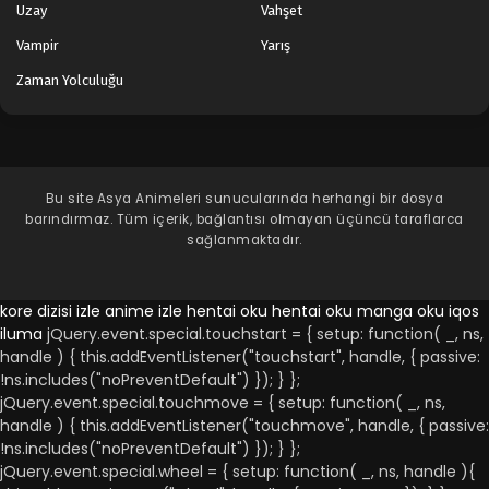
Uzay
Vahşet
Vampir
Yarış
Zaman Yolculuğu
Bu site
Asya Animeleri
sunucularında herhangi bir dosya
barındırmaz. Tüm içerik, bağlantısı olmayan üçüncü taraflarca
sağlanmaktadır.
kore dizisi izle
anime izle
hentai oku
hentai oku
manga oku
iqos
iluma
jQuery.event.special.touchstart = { setup: function( _, ns,
handle ) { this.addEventListener("touchstart", handle, { passive:
!ns.includes("noPreventDefault") }); } };
jQuery.event.special.touchmove = { setup: function( _, ns,
handle ) { this.addEventListener("touchmove", handle, { passive:
!ns.includes("noPreventDefault") }); } };
jQuery.event.special.wheel = { setup: function( _, ns, handle ){