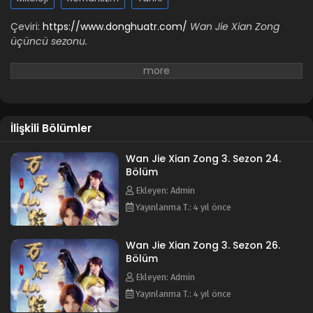
Wan Jie Xian Zong 3. Sezon 16. Bölüm
Çeviri:
https://www.donghuatr.com/
Wan Jie Xian Zong
Blm 16 - Aralık 27, 2022
üçüncü sezonu.
Wan Jie Xian Zong 3. Sezon 15. Bölüm
Blm 15 - Aralık 27, 2022
İlişkili Bölümler
Wan Jie Xian Zong 3. Sezon 14. Bölüm
Blm 14 - Aralık 27, 2022
Wan Jie Xian Zong 3. Sezon 24.
Bölüm
Wan Jie Xian Zong 3. Sezon 13. Bölüm
Ekleyen: Admin
Blm 13 - Aralık 27, 2022
Yayınlanma T.: 4 yıl önce
Wan Jie Xian Zong 3. Sezon 12. Bölüm
Wan Jie Xian Zong 3. Sezon 26.
Bölüm
Blm 12 - Aralık 27, 2022
Ekleyen: Admin
Yayınlanma T.: 4 yıl önce
Wan Jie Xian Zong 3. Sezon 11. Bölüm