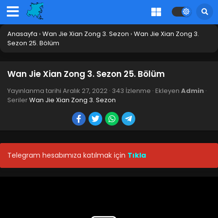
Blm 39 - Aralık 27, 2022
Wan Jie Xian Zong 3. Sezon 38. Bölüm
Anasayfa
›
Wan Jie Xian Zong 3. Sezon
›
Wan Jie Xian Zong 3.
Blm 38 - Aralık 27, 2022
Sezon 25. Bölüm
Wan Jie Xian Zong 3. Sezon 37. Bölüm
Wan Jie Xian Zong 3. Sezon 25. Bölüm
Blm 37 - Aralık 27, 2022
Yayınlanma tarihi
Aralık 27, 2022
·
343 İzlenme
· Ekleyen
Admin
·
Seriler
Wan Jie Xian Zong 3. Sezon
Wan Jie Xian Zong 3. Sezon 36. Bölüm
Blm 36 - Aralık 27, 2022
Wan Jie Xian Zong 3. Sezon 35. Bölüm
Telegram hesabımıza katılmak için
Tıkla
Blm 35 - Aralık 27, 2022
Wan Jie Xian Zong 3. Sezon 34. Bölüm
Blm 34 - Aralık 27, 2022