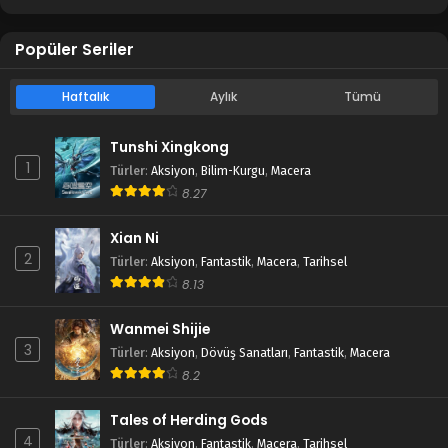
Popüler Seriler
Haftalık
Aylık
Tümü
Tunshi Xingkong
1
Türler
:
Aksiyon
,
Bilim-Kurgu
,
Macera
8.27
Xian Ni
2
Türler
:
Aksiyon
,
Fantastik
,
Macera
,
Tarihsel
8.13
Wanmei Shijie
3
Türler
:
Aksiyon
,
Dövüş Sanatları
,
Fantastik
,
Macera
8.2
Tales of Herding Gods
4
Türler
:
Aksiyon
,
Fantastik
,
Macera
,
Tarihsel