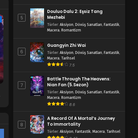
Douluo Dalu 2: Eşsiz Tang
Wan Jie Xian Zong 4. Sezon 11.
Mezhebi
5
Bölüm
e
Türler
:
Aksiyon
,
Dövüş Sanatları
,
Fantastik
,
Blm 11 - Aralık 28, 2022
Macera
,
Romantizm
Wan Jie Xian Zong 4. Sezon 10.
Guangyin Zhi Wai
Bölüm
6
Türler
:
Aksiyon
,
Dövüş Sanatları
,
Fantastik
,
Blm 10 - Aralık 28, 2022
Macera
,
Tarihsel
7.5
Wan Jie Xian Zong 4. Sezon 9.
Bölüm
Battle Through The Heavens:
Blm 9 - Aralık 28, 2022
Nian Fan (5.Sezon)
7
Türler
:
Aksiyon
,
Dövüş Sanatları
,
Fantastik
,
,
Wan Jie Xian Zong 4. Sezon 8.
Macera
,
Romantizm
to
Bölüm
8.6
Blm 8 - Aralık 28, 2022
A Record Of A Mortal’s Journey
Wan Jie Xian Zong 4. Sezon 7.
To Immortality
8
Bölüm
Türler
:
Aksiyon
,
Fantastik
,
Macera
,
Tarihsel
Blm 7 - Aralık 28, 2022