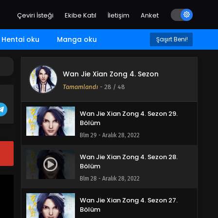
Blm 32 - Aralık 28, 2022
Çeviri İsteği
Ekibe Katıl
İletişim
Anket
Wan Jie Xian Zong 4. Sezon 31.
Bölüm
Hentai oku
Manga oku
Şaşırt Beni!
Blm 31 - Aralık 28, 2022
Wan Jie Xian Zong 4. Sezon 30.
Wan Jie Xian Zong 4. Sezon
Bölüm
Tamamlandı
-
28
/ 48
Blm 30 - Aralık 28, 2022
Wan Jie Xian Zong 4. Sezon 29.
Bölüm
Blm 29 - Aralık 28, 2022
Wan Jie Xian Zong 4. Sezon 28.
Bölüm
Blm 28 - Aralık 28, 2022
Wan Jie Xian Zong 4. Sezon 27.
Bölüm