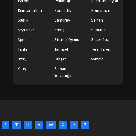
Parodi
Psikolojik
Reenkarnasyon
Reincarnation
Romantik
Romantizm
Wan Jie Xian Zong 4. Sezon 1.
Bölüm
Sağlık
Samuray
Seinen
Blm 1 - Aralık 27, 2022
Şeytanlar
Shoujo
Shounen
Spor
Strateji Oyunu
Süper Güç
Tarihi
Tarihsel
Ters Harem
Uzay
Vahşet
Vampir
Yarış
Zaman
Yolculuğu
S
T
U
V
W
X
Y
Z