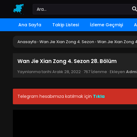
Ana Sayfa
Takip Listesi
İzleme Geçmişi
A
Anasayfa
›
Wan Jie Xian Zong 4. Sezon
›
Wan Jie Xian Zong 4
Wan Jie Xian Zong 4. Sezon 28. Bölüm
Yayınlanma tarihi
Aralık 28, 2022
·
767 İzlenme
· Ekleyen
Adm
Telegram hesabımıza katılmak için
Tıkla