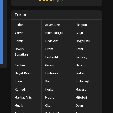
8.47
Wan Jie Xian Zong 4. Sezon 6.
Türler
Bölüm
Blm 6 - Aralık 28, 2022
Action
Adventure
Aksiyon
Wan Jie Xian Zong 4. Sezon 5.
Askeri
Bilim-Kurgu
Büyü
Bölüm
Comic
Dedektif
Doğaüstü
Blm 5 - Aralık 28, 2022
Dövüş
Dram
Ecchi
Sanatları
Wan Jie Xian Zong 4. Sezon 4.
Fantastik
Fantasy
Bölüm
Gerilim
Gizem
Harem
Blm 4 - Aralık 28, 2022
Hayat Dilimi
Historical
Isekai
Wan Jie Xian Zong 4. Sezon 3.
Josei
Kanlı
Kızlar Aşkı
Bölüm
Blm 3 - Aralık 28, 2022
Komedi
Korku
Macera
Martial Arts
Mecha
Mitoloji
Wan Jie Xian Zong 4. Sezon 2.
Bölüm
Müzik
Okul
Oyun
Blm 2 - Aralık 28, 2022