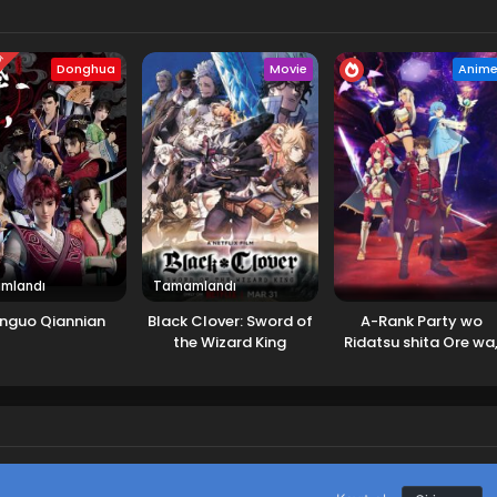
DI
Donghua
Movie
Anim
mlandı
Tamamlandı
nguo Qiannian
Black Clover: Sword of
A-Rank Party wo
the Wizard King
Ridatsu shita Ore wa
Moto Oshiego-tachi 
Meikyuu Shinbu wo
Mezasu.