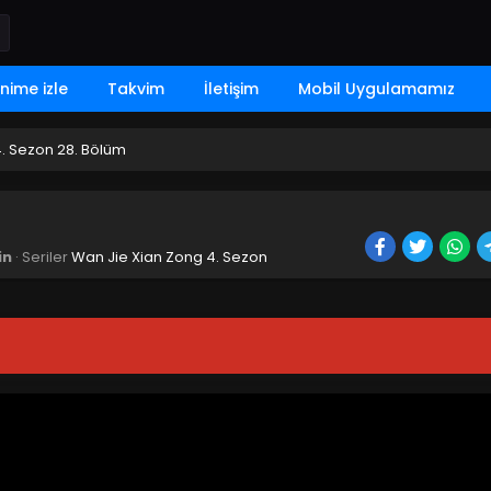
nime izle
Takvim
İletişim
Mobil Uygulamamız
. Sezon 28. Bölüm
in
· Seriler
Wan Jie Xian Zong 4. Sezon