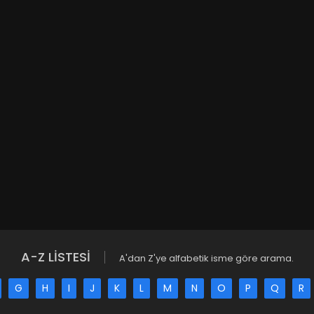
A-Z LİSTESİ
A'dan Z'ye alfabetik isme göre arama.
G
H
I
J
K
L
M
N
O
P
Q
R