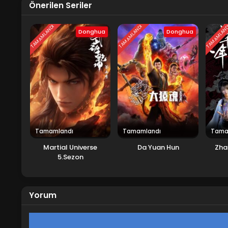
Önerilen Seriler
TAMAMLANDI
TAMAMLANDI
TAMAMLAN
Donghua
Donghua
Tamamlandı
Tamamlandı
Tama
Martial Universe
Da Yuan Hun
Zha
5.Sezon
Yorum