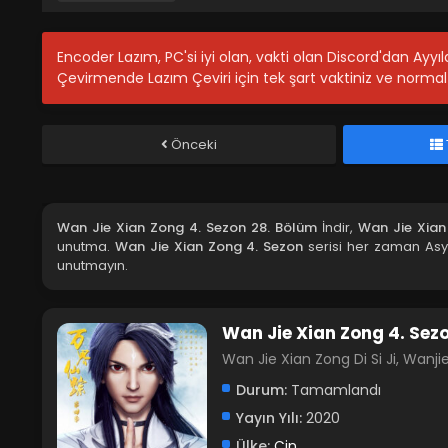
Encoder Lazım, PC'si iyi olan, vakti olan Discord'dan Ayy
Çevirmende Lazım Çeviri için tek şart vaktiniz ve normal 
Önceki
Wan Jie Xian Zong 4. Sezon 28. Bölüm
İndir,
Wan Jie Xian
unutma.
Wan Jie Xian Zong 4. Sezon
serisi her zaman Asya
unutmayın.
Wan Jie Xian Zong 4. Sez
Wan Jie Xian Zong Di Si Ji, W
Durum:
Tamamlandı
Yayın Yılı:
2020
Ülke:
Çin