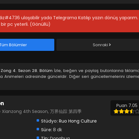
ıldız#4736 ulaşabilir yada Telegrama Katılıp yazın dönüş yaparım.
bir pc yeterli. (Gönüllü)
Tüm Bölümler
Sonraki
 Zong 4. Sezon 28. Bölüm
İzle, beğen ve paylaş butonlarına tıklama
 Animeleri adresinde günceldir. Diğer seri güncellemelerini izleme
on
Puan 7.05
anjie Xianzong 4th Season, 万界仙踪 第四季
Stüdyo:
Ruo Hong Culture
Süre:
8 dk
Tip:
Donghua