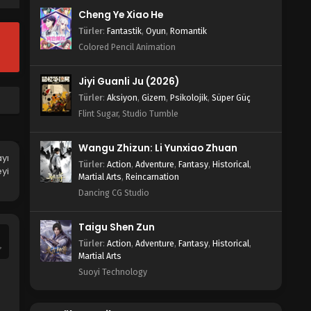
Blm 22 - Aralık 28, 2022
Cheng Ye Xiao He
Türler
:
Fantastik
,
Oyun
,
Romantik
Wan Jie Xian Zong 4. Sezon 21.
Bölüm
Colored Pencil Animation
Blm 21 - Aralık 28, 2022
Jiyi Guanli Ju (2026)
Wan Jie Xian Zong 4. Sezon 20.
Türler
:
Aksiyon
,
Gizem
,
Psikolojik
,
Süper Güç
Bölüm
Flint Sugar, Studio Tumble
Blm 20 - Aralık 28, 2022
Wangu Zhizun: Li Yunxiao Zhuan
Wan Jie Xian Zong 4. Sezon 19.
yı
Türler
:
Action
,
Adventure
,
Fantasy
,
Historical
,
Bölüm
yi
Martial Arts
,
Reincarnation
Blm 19 - Aralık 28, 2022
Dancing CG Studio
Wan Jie Xian Zong 4. Sezon 18.
Taigu Shen Zun
Bölüm
Türler
:
Action
,
Adventure
,
Fantasy
,
Historical
,
Blm 18 - Aralık 28, 2022
Martial Arts
Suoyi Technology
Wan Jie Xian Zong 4. Sezon 17.
Bölüm