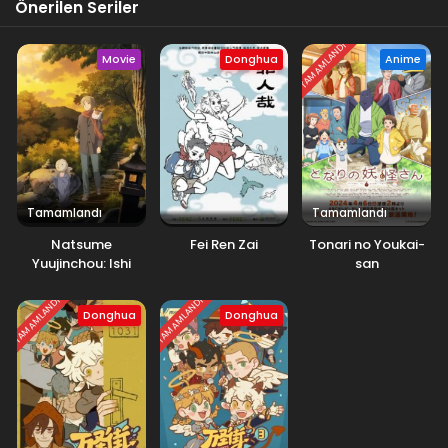
Önerilen Seriler
TAMAMLANDI
Movie
Donghua
Anime
Tamamlandı
Tamamlandı
Natsume
Fei Ren Zai
Tonari no Youkai-
Yuujinchou: Ishi
san
Okoshi to Ayashiki
Raihousha
TAMAMLANDI
TAMAMLANDI
Donghua
Donghua