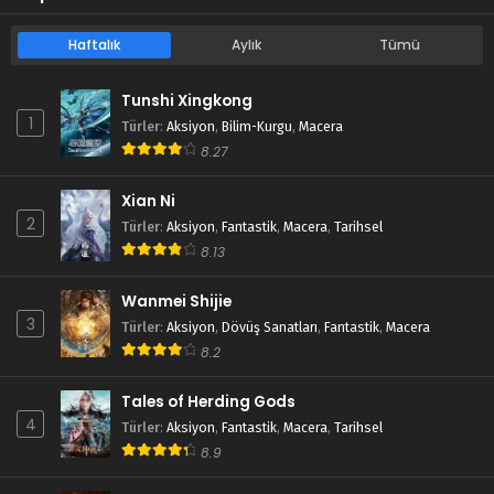
Haftalık
Aylık
Tümü
Tunshi Xingkong
1
Türler
:
Aksiyon
,
Bilim-Kurgu
,
Macera
8.27
Xian Ni
2
Türler
:
Aksiyon
,
Fantastik
,
Macera
,
Tarihsel
8.13
Wanmei Shijie
3
Türler
:
Aksiyon
,
Dövüş Sanatları
,
Fantastik
,
Macera
8.2
Tales of Herding Gods
4
Türler
:
Aksiyon
,
Fantastik
,
Macera
,
Tarihsel
8.9