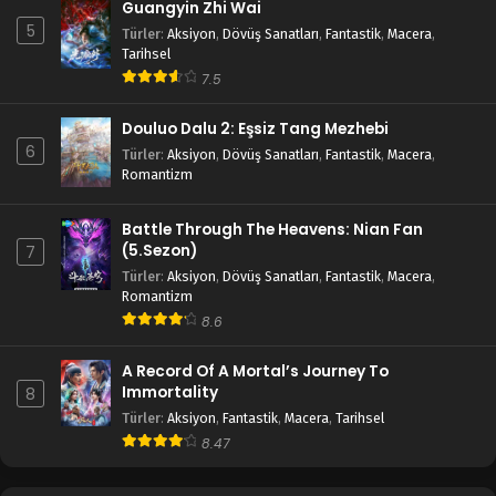
Guangyin Zhi Wai
5
Türler
:
Aksiyon
,
Dövüş Sanatları
,
Fantastik
,
Macera
,
Tarihsel
7.5
Douluo Dalu 2: Eşsiz Tang Mezhebi
6
Türler
:
Aksiyon
,
Dövüş Sanatları
,
Fantastik
,
Macera
,
Romantizm
Battle Through The Heavens: Nian Fan
(5.Sezon)
7
Türler
:
Aksiyon
,
Dövüş Sanatları
,
Fantastik
,
Macera
,
Romantizm
8.6
A Record Of A Mortal’s Journey To
Immortality
8
Türler
:
Aksiyon
,
Fantastik
,
Macera
,
Tarihsel
8.47