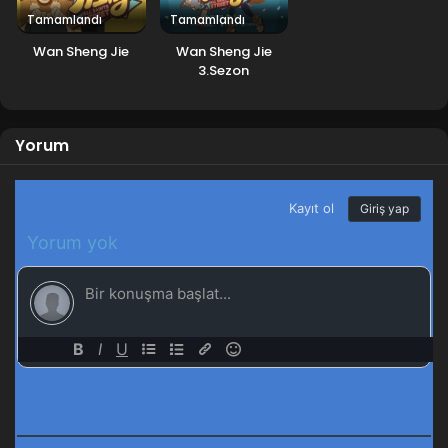
Tamamlandı
Tamamlandı
Wan Sheng Jie
Wan Sheng Jie
3.Sezon
Yorum