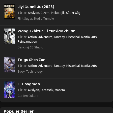
Jiyi Guanli Ju (2026)
Türler
:
Aksiyon
,
Gizem
,
Psikolojik
,
Süper Güç
Flint Sugar, Studio Tumble
Wangu Zhizun: Li Yunxiao Zhuan
Türler
:
Action
,
Adventure
,
Fantasy
,
Historical
,
Martial Arts
,
Reincarnation
Dancing CG Studio
Taigu Shen Zun
Türler
:
Action
,
Adventure
,
Fantasy
,
Historical
,
Martial Arts
Suoyi Technology
Li Xiongmao
Türler
:
Aksiyon
,
Fantastik
,
Macera
Garden Culture
Popüler Seriler