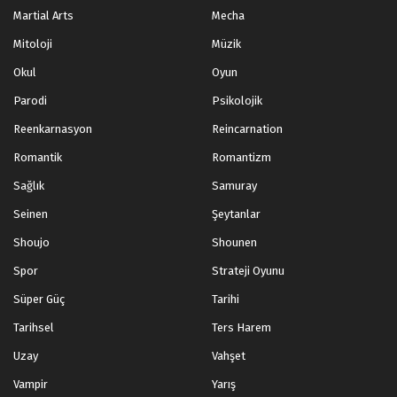
Martial Arts
Mecha
Mitoloji
Müzik
Okul
Oyun
Parodi
Psikolojik
Reenkarnasyon
Reincarnation
Romantik
Romantizm
Sağlık
Samuray
Seinen
Şeytanlar
Shoujo
Shounen
Spor
Strateji Oyunu
Süper Güç
Tarihi
Tarihsel
Ters Harem
Uzay
Vahşet
Vampir
Yarış