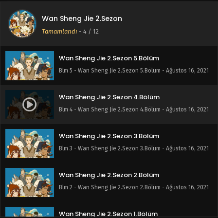
Wan Sheng Jie 2.Sezon
Wan Sheng Jie 2.Sezon 6.Bölüm
Tamamlandı
-
4
/ 12
Blm 6 - Wan Sheng Jie 2.Sezon 6.Bölüm - Ağustos 17, 2021
Wan Sheng Jie 2.Sezon 5.Bölüm
Blm 5 - Wan Sheng Jie 2.Sezon 5.Bölüm - Ağustos 16, 2021
Wan Sheng Jie 2.Sezon 4.Bölüm
Blm 4 - Wan Sheng Jie 2.Sezon 4.Bölüm - Ağustos 16, 2021
Wan Sheng Jie 2.Sezon 3.Bölüm
Blm 3 - Wan Sheng Jie 2.Sezon 3.Bölüm - Ağustos 16, 2021
Wan Sheng Jie 2.Sezon 2.Bölüm
Blm 2 - Wan Sheng Jie 2.Sezon 2.Bölüm - Ağustos 16, 2021
Wan Sheng Jie 2.Sezon 1.Bölüm