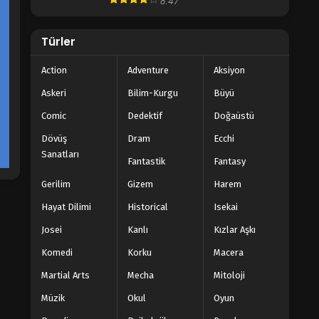
8.47
Türler
Action
Adventure
Aksiyon
Askeri
Bilim-Kurgu
Büyü
Comic
Dedektif
Doğaüstü
Dövüş
Dram
Ecchi
Sanatları
Fantastik
Fantasy
Gerilim
Gizem
Harem
Hayat Dilimi
Historical
Isekai
Josei
Kanlı
Kızlar Aşkı
Komedi
Korku
Macera
Martial Arts
Mecha
Mitoloji
Müzik
Okul
Oyun