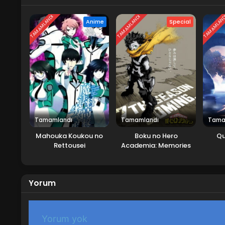
TAMAMLANDI
TAMAMLANDI
TAMAMLAN
Anime
Special
Tamamlandı
Tamamlandı
Tama
Mahouka Koukou no
Boku no Hero
Qu
Rettousei
Academia: Memories
Yorum