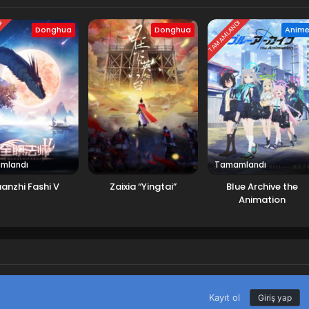
DI
TAMAMLANDI
Donghua
Donghua
Anim
mlandı
Tamamlandı
anzhi Fashi V
Zaixia “Yingtai”
Blue Archive the
Animation