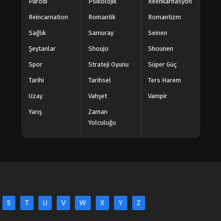
Parodi
Psikolojik
Reenkarnasyon
Reincarnation
Romantik
Romantizm
Sağlık
Samuray
Seinen
Şeytanlar
Shoujo
Shounen
Spor
Strateji Oyunu
Süper Güç
Tarihi
Tarihsel
Ters Harem
Uzay
Vahşet
Vampir
Yarış
Zaman
Yolculuğu
S
T
U
V
W
X
Y
Z