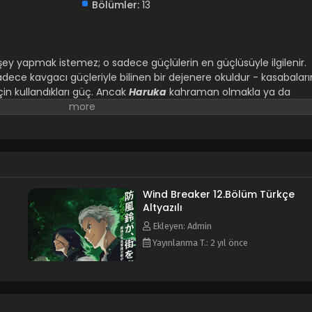
Bölümler:
13
 şey yapmak istemez; o sadece güçlülerin en güçlüsüyle ilgilenir.
sadece kavgacı güçleriyle bilinen bir dejenere okuldur - kasabaları
çin kullandıkları güç. Ancak
Haruka
kahraman olmakla ya da
akla ilgilenmiyor; o sadece zirveye giden yolda dövüşmek istiyor
Wind Breaker 12.Bölüm Türkçe
Altyazılı
Ekleyen: Admin
Yayınlanma T.: 2 yıl önce