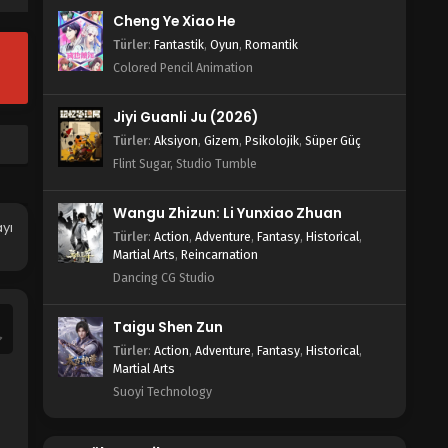
Wind Breaker 5.Bölüm Türkçe
Cheng Ye Xiao He
Altyazılı
Türler
:
Fantastik
,
Oyun
,
Romantik
Blm 5 - Mayıs 2, 2024
Colored Pencil Animation
Wind Breaker 4.Bölüm Türkçe
Altyazılı
Jiyi Guanli Ju (2026)
Blm 4 - Nisan 25, 2024
Türler
:
Aksiyon
,
Gizem
,
Psikolojik
,
Süper Güç
Flint Sugar, Studio Tumble
Wind Breaker 3.Bölüm Türkçe
Altyazılı
Wangu Zhizun: Li Yunxiao Zhuan
Blm 3 - Nisan 18, 2024
yı
Türler
:
Action
,
Adventure
,
Fantasy
,
Historical
,
Martial Arts
,
Reincarnation
Wind Breaker 2.Bölüm Türkçe
Dancing CG Studio
Altyazılı
Blm 2 - Wind Breaker 2.Bölüm Türkçe
Taigu Shen Zun
Altyazılı - Nisan 11, 2024
Türler
:
Action
,
Adventure
,
Fantasy
,
Historical
,
Martial Arts
Wind Breaker 1.Bölüm Türkçe
Suoyi Technology
Altyazılı
Blm 1 - Nisan 4, 2024