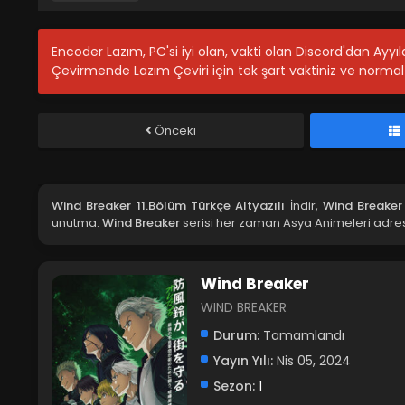
Encoder Lazım, PC'si iyi olan, vakti olan Discord'dan Ayy
Çevirmende Lazım Çeviri için tek şart vaktiniz ve normal 
Önceki
Wind Breaker 11.Bölüm Türkçe Altyazılı
İndir,
Wind Breaker 
unutma.
Wind Breaker
serisi her zaman Asya Animeleri adres
Wind Breaker
WIND BREAKER
Durum:
Tamamlandı
Yayın Yılı:
Nis 05, 2024
Sezon:
1