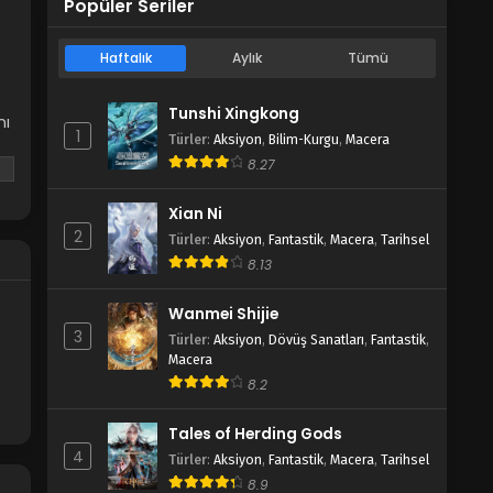
Popüler Seriler
Haftalık
Aylık
Tümü
Tunshi Xingkong
nı
1
Türler
:
Aksiyon
,
Bilim-Kurgu
,
Macera
8.27
!
Xian Ni
2
Türler
:
Aksiyon
,
Fantastik
,
Macera
,
Tarihsel
8.13
Wanmei Shijie
3
Türler
:
Aksiyon
,
Dövüş Sanatları
,
Fantastik
,
Macera
8.2
Tales of Herding Gods
4
Türler
:
Aksiyon
,
Fantastik
,
Macera
,
Tarihsel
8.9