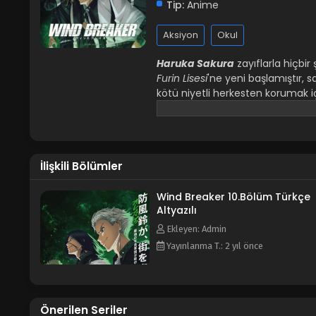
Tip:
Anime
Aksiyon
Okul
Haruka Sakura
zayıflarla hiçbir
Furin Lisesi
'ne yeni başlamıştır, 
kötü niyetli herkesten korumak i
herhangi bir takımın parçası olm
İlişkili Bölümler
Wind Breaker 10.Bölüm Türkçe
Altyazılı
Ekleyen: Admin
Yayınlanma T.: 2 yıl önce
Önerilen Seriler