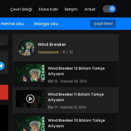
Çeviri İsteği
Ekibe Katıl
İletişim
Anket
Hentai oku
Manga oku
Şaşırt Beni!
Wind Breaker 13.Bölüm Türkçe
Wind Breaker
Altyazılı
Tamamlandı
-
11
/ 13
Blm 13 - Haziran 27, 2024
Wind Breaker 12.Bölüm Türkçe
Altyazılı
Blm 12 - Haziran 20, 2024
Wind Breaker 11.Bölüm Türkçe
Altyazılı
Blm 11 - Haziran 13, 2024
Wind Breaker 10.Bölüm Türkçe
Altyazılı