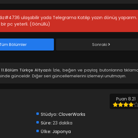
ıldız#4736 ulaşabilir yada Telegrama Katılıp yazın dönüş yaparım.
bir pc yeterli. (Gönüllü)
Tüm Bölümler
Sonraki
11.Bölüm Türkçe Altyazılı
İzle, beğen ve paylaş butonlarına tıklama
inde günceldir. Diğer seri güncellemelerini izlemeyi unutmayın.
Puan 8.21
Stüdyo:
CloverWorks
Süre:
23 dakika
Ülke:
Japonya