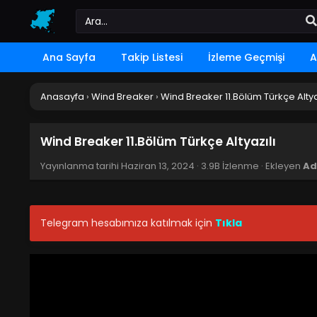
Ana Sayfa
Takip Listesi
İzleme Geçmişi
A
Anasayfa
›
Wind Breaker
›
Wind Breaker 11.Bölüm Türkçe Altya
Wind Breaker 11.Bölüm Türkçe Altyazılı
Yayınlanma tarihi
Haziran 13, 2024
·
3.9B İzlenme
· Ekleyen
Ad
Telegram hesabımıza katılmak için
Tıkla