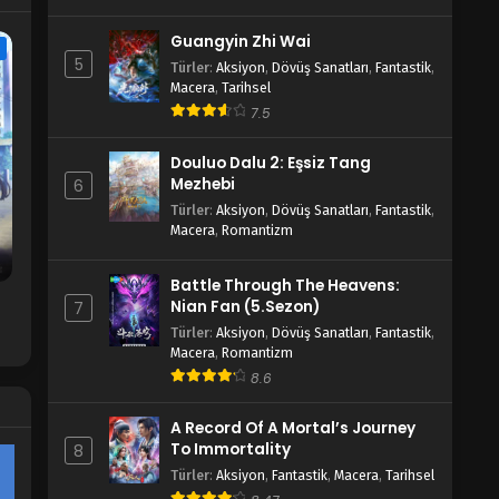
Guangyin Zhi Wai
e
5
Türler
:
Aksiyon
,
Dövüş Sanatları
,
Fantastik
,
Macera
,
Tarihsel
7.5
Douluo Dalu 2: Eşsiz Tang
Mezhebi
6
Türler
:
Aksiyon
,
Dövüş Sanatları
,
Fantastik
,
Macera
,
Romantizm
Battle Through The Heavens:
Nian Fan (5.Sezon)
7
Türler
:
Aksiyon
,
Dövüş Sanatları
,
Fantastik
,
Macera
,
Romantizm
8.6
A Record Of A Mortal’s Journey
To Immortality
8
Türler
:
Aksiyon
,
Fantastik
,
Macera
,
Tarihsel