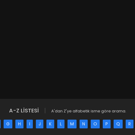
A-Z LİSTESİ
A'dan Z'ye alfabetik isme göre arama.
G
H
I
J
K
L
M
N
O
P
Q
R