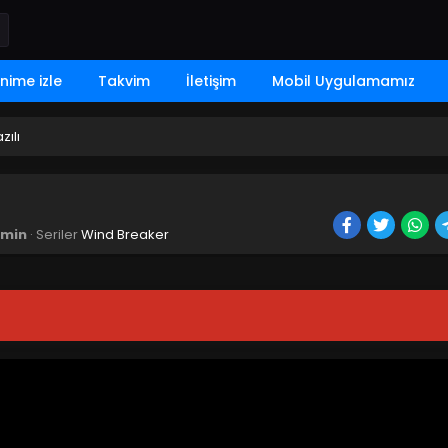
nime izle
Takvim
İletişim
Mobil Uygulamamız
zılı
min
· Seriler
Wind Breaker