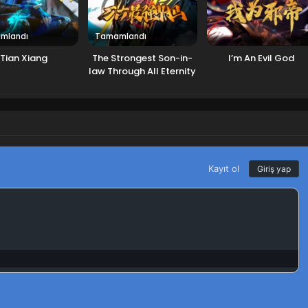
mlandı
Tamamlandı
Tian Xiang
The Strongest Son-in-
I’m An Evil God
law Through All Eternity