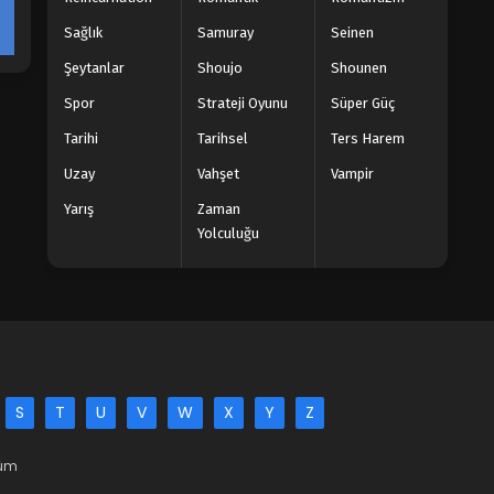
Sağlık
Samuray
Seinen
Şeytanlar
Shoujo
Shounen
Spor
Strateji Oyunu
Süper Güç
Tarihi
Tarihsel
Ters Harem
Uzay
Vahşet
Vampir
Yarış
Zaman
Yolculuğu
S
T
U
V
W
X
Y
Z
Tüm