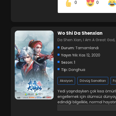
0
0
Share on Facebook
Wo Shi Da Shenxian
Da Shen Xian, I Am A Great G
Durum:
Tamamlandı
Yayın Yılı:
Kas 12, 2020
Sezon:
1
Tip:
Donghua
Aksiyon
Dövüş Sanatları
F
Yedi yaşındayken çok kısa ömürl
engellemek için ölümsüz dünyay
edindiği bilgelikle, normal haya
yürüdü...
İkinci (2)
sezonu izleme
isimleri: Da Shen Xian I Am A