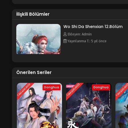
İlişkili Bölümler
Wo Shi Da Shenxian 12.Bölüm
Ekleyen: Admin
Yayınlanma T.: 5 yıl önce
Önerilen Seriler
TAMAMLANDI
TAMAMLANDI
TAMAMLAN
Donghua
Donghua