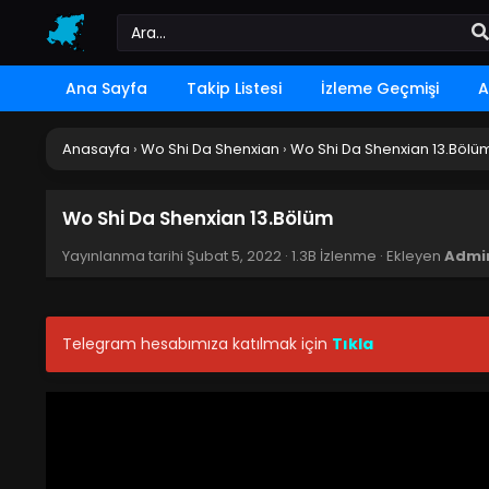
Ana Sayfa
Takip Listesi
İzleme Geçmişi
A
Anasayfa
›
Wo Shi Da Shenxian
›
Wo Shi Da Shenxian 13.Bölü
Wo Shi Da Shenxian 13.Bölüm
Yayınlanma tarihi
Şubat 5, 2022
·
1.3B İzlenme
· Ekleyen
Admi
Telegram hesabımıza katılmak için
Tıkla