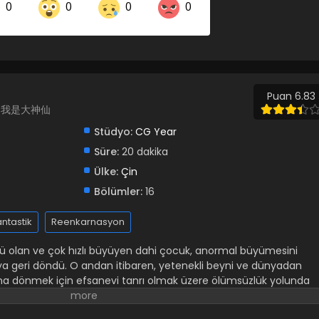
0
0
0
0
Share on LinkedIn
Share on Twitter
Share on Pinterest
Puan 6.83
od, 我是大神仙
Stüdyo:
CG Year
Süre:
20 dakika
Ülke:
Çin
Bölümler:
16
antastik
Reenkarnasyon
ü olan ve çok hızlı büyüyen dahi çocuk, anormal büyümesini
a geri döndü. O andan itibaren, yetenekli beyni ve dünyadan
tına dönmek için efsanevi tanrı olmak üzere ölümsüzlük yolunda
k için --->
TIKLA
<---
Serinin ilk sezonudur.
Animenin diğer
 Great God 我是大神仙