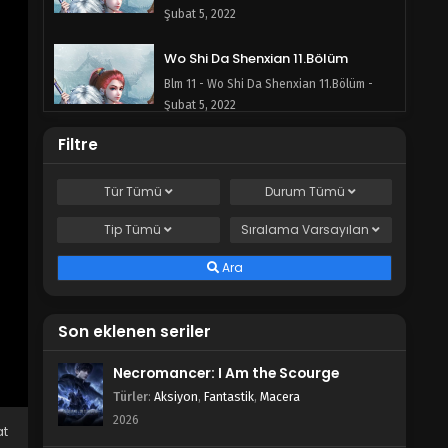
Şubat 5, 2022
Wo Shi Da Shenxian 11.Bölüm
Blm 11 - Wo Shi Da Shenxian 11.Bölüm -
Şubat 5, 2022
Filtre
Wo Shi Da Shenxian 10.Bölüm
Blm 10 - Wo Shi Da Shenxian 10.Bölüm -
Tür
Tümü
Durum
Tümü
Şubat 5, 2022
Tip
Tümü
Sıralama
Varsayılan
Wo Shi Da Shenxian 9.Bölüm
Blm 9 - Wo Shi Da Shenxian 9.Bölüm -
Ara
Şubat 5, 2022
Son eklenen seriler
Wo Shi Da Shenxian 8.Bölüm
Blm 8 - Wo Shi Da Shenxian 8.Bölüm -
Necromancer: I Am the Scourge
Şubat 5, 2022
Türler
:
Aksiyon
,
Fantastik
,
Macera
2026
Wo Shi Da Shenxian 7.Bölüm
at