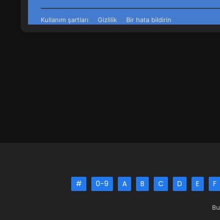
#
0-9
A
B
C
D
E
F
Bu