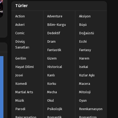
Türler
Action
Adventure
Aksiyon
Askeri
Bilim-Kurgu
Büyü
Comic
Dedektif
Doğaüstü
Dövüş
Dram
Ecchi
Sanatları
Fantastik
Fantasy
Gerilim
Gizem
Harem
Hayat Dilimi
Historical
Isekai
Josei
Kanlı
Kızlar Aşkı
Komedi
Korku
Macera
Martial Arts
Mecha
Mitoloji
Müzik
Okul
Oyun
Parodi
Psikolojik
Reenkarnasyon
Reincarnation
Romantik
Romantizm