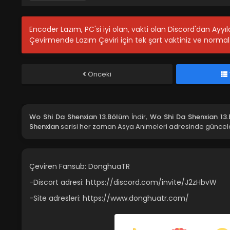
Encoder Lazım, PC'si iyi olan, vakti olan Discord'dan Ayy
Çevirmende Lazım Çeviri için tek şart vaktiniz ve normal 
Önceki
Wo Shi Da Shenxian 13.Bölüm
İndir,
Wo Shi Da Shenxian 13
Shenxian
serisi her zaman Asya Animeleri adresinde günceldi
Çeviren Fansub: DonghuaTR
-Discort adresi: https://discord.com/invite/J2zHbvW
-Site adresleri: https://www.donghuatr.com/