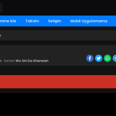
nime izle
Takvim
İletişim
Mobil Uygulamamız
m
n
· Seriler
Wo Shi Da Shenxian