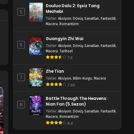
Douluo Dalu 2: Eşsiz Tang
Mezhebi
5
Türler
:
Aksiyon
,
Dövüş Sanatları
,
Fantastik
,
Macera
,
Romantizm
Guangyin Zhi Wai
6
Türler
:
Aksiyon
,
Dövüş Sanatları
,
Fantastik
,
Macera
,
Tarihsel
7.5
Zhe Tian
7
Türler
:
Aksiyon
,
Bilim-Kurgu
,
Macera
7.90
c
Battle Through The Heavens:
Nian Fan (5.Sezon)
8
Türler
:
Aksiyon
,
Dövüş Sanatları
,
Fantastik
,
Macera
,
Romantizm
8.6