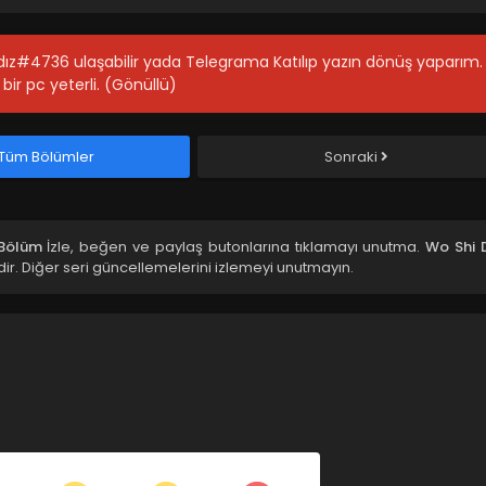
ıldız#4736 ulaşabilir yada Telegrama Katılıp yazın dönüş yaparım.
bir pc yeterli. (Gönüllü)
Tüm Bölümler
Sonraki
.Bölüm
İzle, beğen ve paylaş butonlarına tıklamayı unutma.
Wo Shi 
r. Diğer seri güncellemelerini izlemeyi unutmayın.