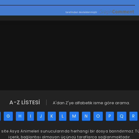
A-Z LİSTESİ
A'dan Z'ye alfabetik isme göre arama.
G
H
I
J
K
L
M
N
O
P
Q
R
 site
Asya Animeleri
sunucularında herhangi bir dosya barındırmaz. 
içerik, bağlantısı olmayan üçüncü taraflarca sağlanmaktadır.