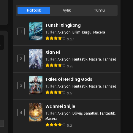
Blm 2 - Wo Shi Da Shenxian 2.Bölüm -
Şubat 5, 2022
Haftalık
Aylık
Tümü
Wo Shi Da Shenxian 1.Bölüm
Tunshi Xingkong
Blm 1 - Wo Shi Da Shenxian 1.Bölüm -
1
Türler
:
Aksiyon
,
Bilim-Kurgu
,
Macera
Şubat 5, 2022
8.27
Xian Ni
2
Türler
:
Aksiyon
,
Fantastik
,
Macera
,
Tarihsel
8.13
Tales of Herding Gods
3
Türler
:
Aksiyon
,
Fantastik
,
Macera
,
Tarihsel
8.9
Wanmei Shijie
4
Türler
:
Aksiyon
,
Dövüş Sanatları
,
Fantastik
,
Macera
8.2