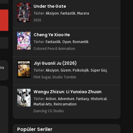
Blm 7 - Wo Shi Da Shenxian 7.Bölüm -
Under the Gate
Şubat 5, 2022
Türler
:
Aksiyon
,
Fantastik
,
Macera
Wo Shi Da Shenxian 6.Bölüm
2026
Blm 6 - Wo Shi Da Shenxian 6.Bölüm -
Şubat 5, 2022
Cheng Ye Xiao He
Türler
:
Fantastik
,
Oyun
,
Romantik
Wo Shi Da Shenxian 5.Bölüm
Colored Pencil Animation
Blm 5 - Wo Shi Da Shenxian 5.Bölüm -
Şubat 5, 2022
Jiyi Guanli Ju (2026)
Da
Türler
:
Aksiyon
,
Gizem
,
Psikolojik
,
Süper Güç
Wo Shi Da Shenxian 4.Bölüm
Flint Sugar, Studio Tumble
Blm 4 - Wo Shi Da Shenxian 4.Bölüm -
Şubat 5, 2022
Wangu Zhizun: Li Yunxiao Zhuan
Türler
:
Action
,
Adventure
,
Fantasy
,
Historical
,
Wo Shi Da Shenxian 3.Bölüm
Martial Arts
,
Reincarnation
Blm 3 - Wo Shi Da Shenxian 3.Bölüm -
Dancing CG Studio
Şubat 5, 2022
Wo Shi Da Shenxian 2.Bölüm
Popüler Seriler